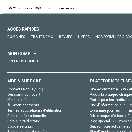
© 2006 Elsevier SAS. Tous droits réservés.
ACCÈS RAPIDES
DOMAINES
TRAITÉS EMC
REVUES
LIVRES
NOS FORMULES D'AB
MON COMPTE
CRÉER UN COMPTE
AIDE & SUPPORT
PLATEFORMES ELSE
Contactez-nous / FAQ
Site e-commerce :
www.el
Qui sommes-nous ?
Aide à la pratique clinique
Mentions légales
Portail pour les institution
© - Avertissements
Site d'information sur l'E
Termes et conditions d'utilisation
E-learning pour les infirmi
Politique rédactionnelle
Bibliothèque d'e-books Els
Politique publicitaire
Blog special IFSI :
www.gen
Cookie settings
Suivez notre actualité sur
Politique de la vie privée
Site d'emploi en santé :
e