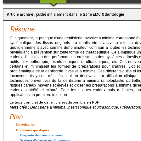
Article archivé
, publié initialement dans le traité EMC
Odontologie
Résumé
Cliniquement, la pratique d'une dentisterie invasive a minima correspond à la 
systématique des tissus originels. La dentisterie invasive a minima de
quotidiennement avec comme dénominateur commun à toutes les techniques
privilégiant la prévention sur toute forme de thérapeutique. Cela implique
carieux, l'utilisation des performances croissantes des systèmes adhésifs
outils : ozonothérapie, inserts soniques et ultrasoniques, etc. Ces nouvea
certains et minimisent les formes de préparations pour d'autres. L'object
problématique de la dentisterie invasive a minima. Ces différents outils et le
inconvénients y sont détaillés, tout en décrivant leur utilisation clinique
techniques préventives de la dentisterie a minima (améloplastie partielle, s
risques carieux moyens et élevés et d'oser les préparations a minima qu'en
carieux contrôlé et minoré. Pour les risques carieux nuls à faibles, t
applicables en première intention.
Le texte complet de cet article est disponible en PDF.
Mots clés :
Dentisterie a minima, Insert sonique et ultrasonique, Préparation
Plan
Introduction
Problèmes spécifiques
Diagnostic des lésions carieuses
Systèmes d'imagerie par fluorescence