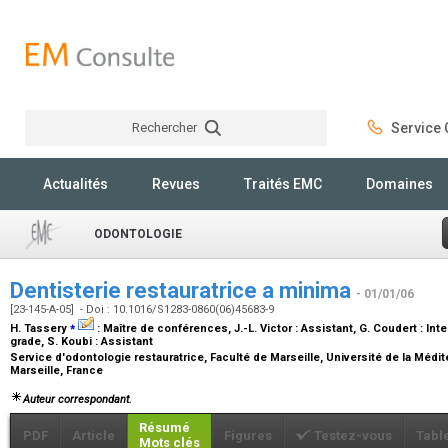
Rechercher
Service C
Rechercher
Actualités
Revues
Traités EMC
Domaines
ODONTOLOGIE
Dentisterie restauratrice a minima
- 01/01/06
[23-145-A-05] - Doi : 10.1016/S1283-0860(06)45683-9
⁎
H. Tassery
:
Maître de conférences
, J.-L. Victor :
Assistant
, G. Coudert :
Int
grade
, S. Koubi :
Assistant
Service d'odontologie restauratrice, Faculté de Marseille, Université de la Médi
Marseille, France
Auteur correspondant.
Résumé
PDF
Article
Figures
Testez-vous
Tabl
Mots clés