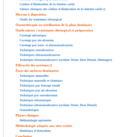
Critères d'élimination de la dentine cariée
Valeurs cliniques des critères d'élimination de la dentine cariée ()
Moyens à disposition
Outils du traitement chirurgical
Ozonothérapie ou stérilisation de la plaie dentinaire
Outils mixtes : traitement chirurgical et préparation
Curetage mécanique
Curetage par air-abrasion
Curetage par sono- et ultrasonoabrasion
Techniques sonoabrasives
Techniques ultrasonoabrasives
Technique ultrasonoabrasive (système Vector, Durr Dental, Allemagne)
Efficacité des systèmes ()
États des surfaces dentinaires
Techniques manuelles
Technique manuelle et chimique
Techniques par fraisage rotatif
Techniques par air-abrasion
Technique par sonoabrasion
Technique ultrasonique
Technique ultrasonoabrasive (système Vector, Durr Dental)
Ozonothérapie
Phases cliniques
Méthodologie opératoire
Méthodologie adaptée aux sites traités
Matériaux d'obturation
Conclusion