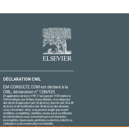
DÉCLARATION CNIL
EM-CONSULTE.COM est déclaré à la
CNIL, déclaration n° 1286925.
En application de la loi nº78-17 du 6 janvier 1978 relative à
l'informatique, aux fichiers et aux libertés, vous disposez
des droits d'opposition (art.26 de la loi), d'accès (art.34 à 38
de la loi), et de rectification (art.36 de la loi) des données
vous concernant. Ainsi, vous pouvez exiger que soient
rectifiées, complétées, clarifiées, mises à jour ou effacées
les informations vous concernant qui sont inexactes,
incomplètes, équivoques, périmées ou dont la collecte ou
l'utilisation ou la conservation est interdite.
Les informations personnelles concernant les visiteurs de