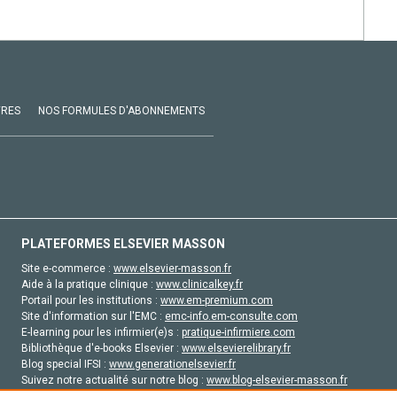
VRES
NOS FORMULES D'ABONNEMENTS
PLATEFORMES ELSEVIER MASSON
Site e-commerce :
www.elsevier-masson.fr
Aide à la pratique clinique :
www.clinicalkey.fr
Portail pour les institutions :
www.em-premium.com
Site d'information sur l'EMC :
emc-info.em-consulte.com
E-learning pour les infirmier(e)s :
pratique-infirmiere.com
Bibliothèque d'e-books Elsevier :
www.elsevierelibrary.fr
Blog special IFSI :
www.generationelsevier.fr
Suivez notre actualité sur notre blog :
www.blog-elsevier-masson.fr
Site d'emploi en santé :
emploisante.com