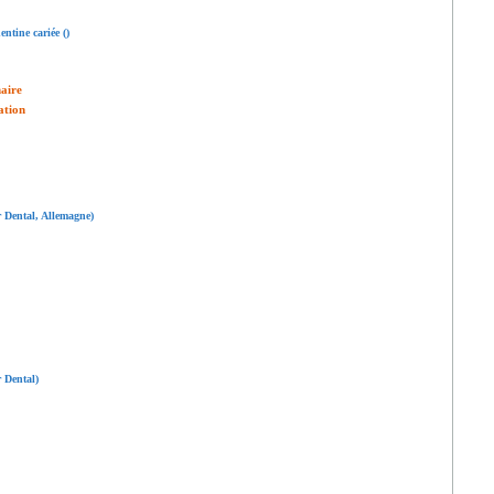
entine cariée ()
naire
ation
r Dental, Allemagne)
 Dental)