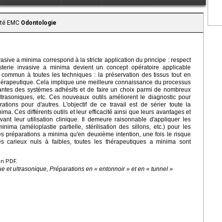
aité EMC
Odontologie
vasive a minima correspond à la stricte application du principe : respect
isterie invasive a minima devient un concept opératoire applicable
mmun à toutes les techniques : la préservation des tissus tout en
e thérapeutique. Cela implique une meilleure connaissance du processus
ssantes des systèmes adhésifs et de faire un choix parmi de nombreux
ultrasoniques, etc. Ces nouveaux outils améliorent le diagnostic pour
tions pour d'autres. L'objectif de ce travail est de sérier toute la
ma. Ces différents outils et leur efficacité ainsi que leurs avantages et
vant leur utilisation clinique. Il demeure raisonnable d'appliquer les
nima (améloplastie partielle, stérilisation des sillons, etc.) pour les
es préparations a minima qu'en deuxième intention, une fois le risque
es carieux nuls à faibles, toutes les thérapeutiques a minima sont
en PDF.
ue et ultrasonique, Préparations en « entonnoir » et en « tunnel »