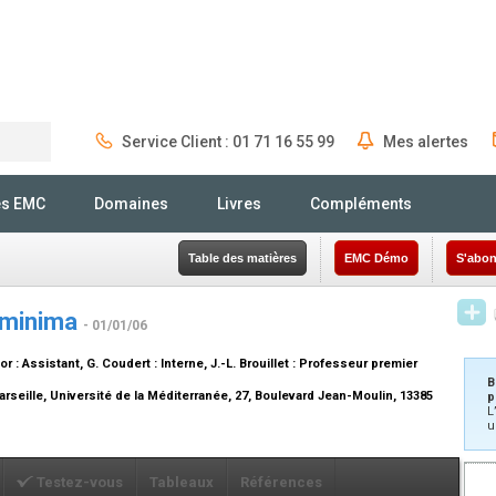
Service Client : 01 71 16 55 99
Mes alertes
Rechercher
és EMC
Domaines
Livres
Compléments
Table des matières
EMC Démo
S'abon
a minima
- 01/01/06
tor :
Assistant
, G. Coudert :
Interne
, J.-L. Brouillet :
Professeur premier
B
arseille, Université de la Méditerranée, 27, Boulevard Jean-Moulin, 13385
p
L
u
Testez-vous
Tableaux
Références