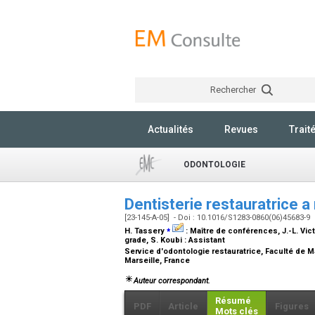
Rechercher
Actualités
Revues
Trait
ODONTOLOGIE
Dentisterie restauratrice 
[23-145-A-05] - Doi : 10.1016/S1283-0860(06)45683-9
⁎
H. Tassery
:
Maître de conférences
, J.-L. Vic
grade
, S. Koubi :
Assistant
Service d'odontologie restauratrice, Faculté de M
Marseille, France
Auteur correspondant.
Résumé
PDF
Article
Figures
Mots clés