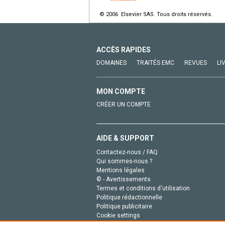
© 2006 Elsevier SAS. Tous droits réservés.
ACCÈS RAPIDES
DOMAINES
TRAITÉS EMC
REVUES
LI
MON COMPTE
CRÉER UN COMPTE
AIDE & SUPPORT
Contactez-nous / FAQ
Qui sommes-nous ?
Mentions légales
© - Avertissements
Termes et conditions d'utilisation
Politique rédactionnelle
Politique publicitaire
Cookie settings
Politique de la vie privée