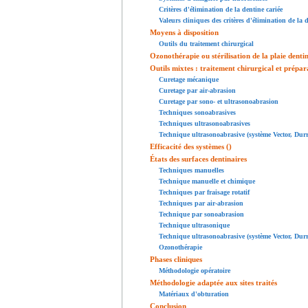
Critères d'élimination de la dentine cariée
Valeurs cliniques des critères d'élimination de la d
Moyens à disposition
Outils du traitement chirurgical
Ozonothérapie ou stérilisation de la plaie denti
Outils mixtes : traitement chirurgical et prépar
Curetage mécanique
Curetage par air-abrasion
Curetage par sono- et ultrasonoabrasion
Techniques sonoabrasives
Techniques ultrasonoabrasives
Technique ultrasonoabrasive (système Vector, Dur
Efficacité des systèmes ()
États des surfaces dentinaires
Techniques manuelles
Technique manuelle et chimique
Techniques par fraisage rotatif
Techniques par air-abrasion
Technique par sonoabrasion
Technique ultrasonique
Technique ultrasonoabrasive (système Vector, Durr
Ozonothérapie
Phases cliniques
Méthodologie opératoire
Méthodologie adaptée aux sites traités
Matériaux d'obturation
Conclusion