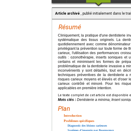
Article archivé
, publié initialement dans le tr
Résumé
Cliniquement, la pratique d'une dentisterie in
systématique des tissus originels. La dent
quotidiennement avec comme dénominateur co
privilégiant la prévention sur toute forme d
carieux, l'utilisation des performances croi
outils : ozonothérapie, inserts soniques et 
certains et minimisent les formes de prépara
problématique de la dentisterie invasive a mini
inconvénients y sont détaillés, tout en décri
techniques préventives de la dentisterie a mi
risques carieux moyens et élevés et d'oser l
carieux contrôlé et minoré. Pour les risqu
applicables en première intention.
Le texte complet de cet article est disponible 
Mots clés :
Dentisterie a minima, Insert soniq
Plan
Introduction
Problèmes spécifiques
Diagnostic des lésions carieuses
Systèmes d'imagerie par fluorescence