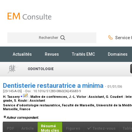
Rechercher
Service C
Rechercher
Actualités
Revues
Traités EMC
Domaines
ODONTOLOGIE
Dentisterie restauratrice a minima
- 01/01/06
[23-145-A-05] - Doi : 10.1016/S1283-0860(06)45683-9
⁎
H. Tassery
:
Maître de conférences
, J.-L. Victor :
Assistant
, G. Coudert :
Int
grade
, S. Koubi :
Assistant
Service d'odontologie restauratrice, Faculté de Marseille, Université de la Médi
Marseille, France
Auteur correspondant.
Résumé
PDF
Article
Figures
Testez-vous
Tabl
Mots clés