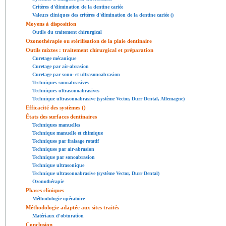
Critères d'élimination de la dentine cariée
Valeurs cliniques des critères d'élimination de la dentine cariée ()
Moyens à disposition
Outils du traitement chirurgical
Ozonothérapie ou stérilisation de la plaie dentinaire
Outils mixtes : traitement chirurgical et préparation
Curetage mécanique
Curetage par air-abrasion
Curetage par sono- et ultrasonoabrasion
Techniques sonoabrasives
Techniques ultrasonoabrasives
Technique ultrasonoabrasive (système Vector, Durr Dental, Allemagne)
Efficacité des systèmes ()
États des surfaces dentinaires
Techniques manuelles
Technique manuelle et chimique
Techniques par fraisage rotatif
Techniques par air-abrasion
Technique par sonoabrasion
Technique ultrasonique
Technique ultrasonoabrasive (système Vector, Durr Dental)
Ozonothérapie
Phases cliniques
Méthodologie opératoire
Méthodologie adaptée aux sites traités
Matériaux d'obturation
Conclusion