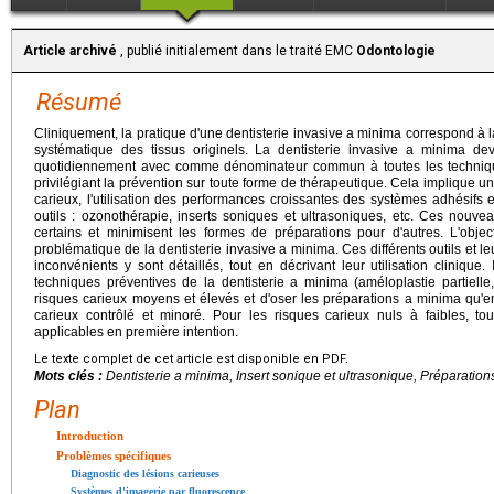
Article archivé
, publié initialement dans le traité EMC
Odontologie
Résumé
Cliniquement, la pratique d'une dentisterie invasive a minima correspond à la 
systématique des tissus originels. La dentisterie invasive a minima de
quotidiennement avec comme dénominateur commun à toutes les techniques
privilégiant la prévention sur toute forme de thérapeutique. Cela implique
carieux, l'utilisation des performances croissantes des systèmes adhésifs
outils : ozonothérapie, inserts soniques et ultrasoniques, etc. Ces nouvea
certains et minimisent les formes de préparations pour d'autres. L'object
problématique de la dentisterie invasive a minima. Ces différents outils et le
inconvénients y sont détaillés, tout en décrivant leur utilisation clinique
techniques préventives de la dentisterie a minima (améloplastie partielle, s
risques carieux moyens et élevés et d'oser les préparations a minima qu'en
carieux contrôlé et minoré. Pour les risques carieux nuls à faibles, t
applicables en première intention.
Le texte complet de cet article est disponible en PDF.
Mots clés :
Dentisterie a minima, Insert sonique et ultrasonique, Préparation
Plan
Introduction
Problèmes spécifiques
Diagnostic des lésions carieuses
Systèmes d'imagerie par fluorescence