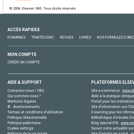
© 2006 Elsevier SAS. Tous droits réservés.
ACCÈS RAPIDES
DOMAINES
TRAITÉS EMC
REVUES
LIVRES
NOS FORMULES D'AB
MON COMPTE
CRÉER UN COMPTE
AIDE & SUPPORT
PLATEFORMES ELSE
Contactez-nous / FAQ
Site e-commerce :
www.el
Qui sommes-nous ?
Aide à la pratique clinique
Mentions légales
Portail pour les institution
© - Avertissements
Site d'information sur l'E
Termes et conditions d'utilisation
E-learning pour les infirmi
Politique rédactionnelle
Bibliothèque d'e-books Els
Politique publicitaire
Blog special IFSI :
www.gen
Cookie settings
Suivez notre actualité sur
Politique de la vie privée
Site d'emploi en santé :
e