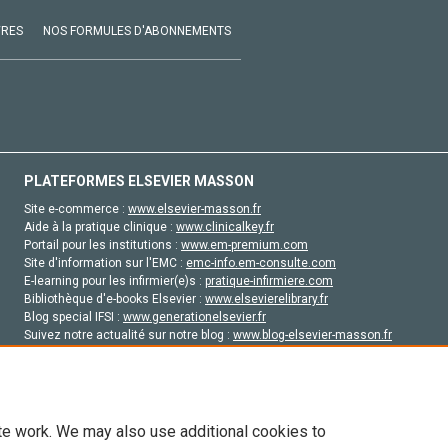
VRES
NOS FORMULES D'ABONNEMENTS
PLATEFORMES ELSEVIER MASSON
Site e-commerce :
www.elsevier-masson.fr
Aide à la pratique clinique :
www.clinicalkey.fr
Portail pour les institutions :
www.em-premium.com
Site d'information sur l'EMC :
emc-info.em-consulte.com
E-learning pour les infirmier(e)s :
pratique-infirmiere.com
Bibliothèque d'e-books Elsevier :
www.elsevierelibrary.fr
Blog special IFSI :
www.generationelsevier.fr
Suivez notre actualité sur notre blog :
www.blog-elsevier-masson.fr
Site d'emploi en santé :
emploisante.com
te work. We may also use additional cookies to