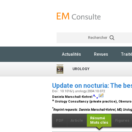
Rechercher
Actualités
Revues
Trait
UROLOGY
Update on nocturia: The bes
Doi : 10.1016/j.urology.2004.10.072
a
,
Daniela Marschall-Kehrel
⁎
a
Urology Consultancy (private practice), Oberur
*
Reprint requests: Daniela Marschall-Kehrel, MD, Urolo
Résumé
PDF
Article
Figures
Mots clés