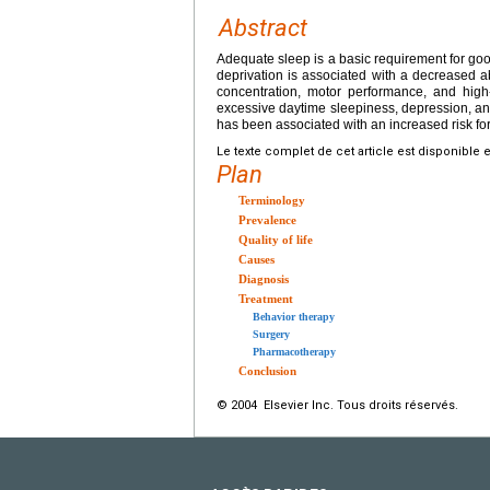
Abstract
Adequate sleep is a basic requirement for good
deprivation is associated with a decreased abi
concentration, motor performance, and high-l
excessive daytime sleepiness, depression, an
has been associated with an increased risk for 
Le texte complet de cet article est disponible 
Plan
Terminology
Prevalence
Quality of life
Causes
Diagnosis
Treatment
Behavior therapy
Surgery
Pharmacotherapy
Conclusion
© 2004 Elsevier Inc. Tous droits réservés.