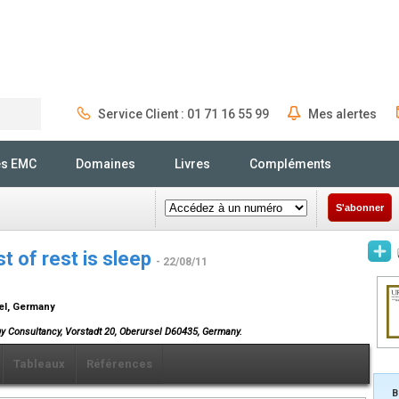
Service Client : 01 71 16 55 99
Mes alertes
Rechercher
és EMC
Domaines
Livres
Compléments
S'abonner
t of rest is sleep
- 22/08/11
sel, Germany
gy Consultancy, Vorstadt 20, Oberursel D60435, Germany.
Tableaux
Références
B