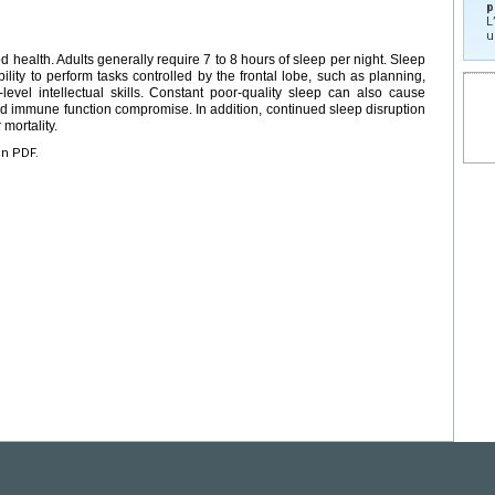
p
L
u
 health. Adults generally require 7 to 8 hours of sleep per night. Sleep
lity to perform tasks controlled by the frontal lobe, such as planning,
evel intellectual skills. Constant poor-quality sleep can also cause
d immune function compromise. In addition, continued sleep disruption
mortality.
en PDF.