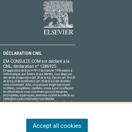
DÉCLARATION CNIL
EM-CONSULTE.COM est déclaré à la
CNIL, déclaration n° 1286925.
En application de la loi nº78-17 du 6 janvier 1978 relative à
l'informatique, aux fichiers et aux libertés, vous disposez
des droits d'opposition (art.26 de la loi), d'accès (art.34 à 38
de la loi), et de rectification (art.36 de la loi) des données
vous concernant. Ainsi, vous pouvez exiger que soient
rectifiées, complétées, clarifiées, mises à jour ou effacées
les informations vous concernant qui sont inexactes,
incomplètes, équivoques, périmées ou dont la collecte ou
l'utilisation ou la conservation est interdite.
Les informations personnelles concernant les visiteurs de
notre site, y compris leur identité, sont confidentielles.
Le responsable du site s'engage sur l'honneur à respecter
les conditions légales de confidentialité applicables en
France et à ne pas divulguer ces informations à des tiers.
Accept all cookies