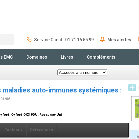
Service Client : 01 71 16 55 99
Mes alertes
Rechercher
és EMC
Domaines
Livres
Compléments
s maladies auto-immunes systémiques :
/01/06
'Oxford, Oxford OX3 9DU, Royaume-Uni
Tableaux
Références
B