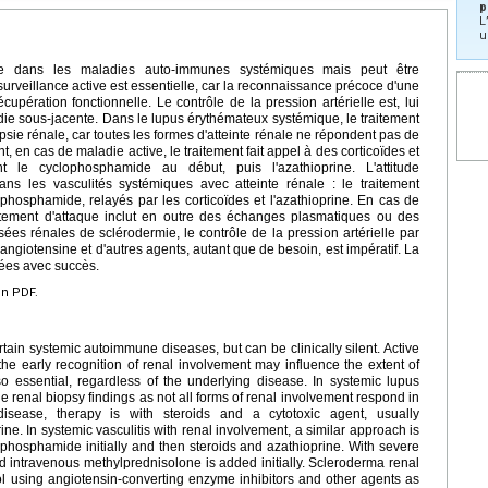
p
L
u
ente dans les maladies auto-immunes systémiques mais peut être
urveillance active est essentielle, car la reconnaissance précoce d'une
écupération fonctionnelle. Le contrôle de la pression artérielle est, lui
ie sous-jacente. Dans le lupus érythémateux systémique, le traitement
sie rénale, car toutes les formes d'atteinte rénale ne répondent pas de
en cas de maladie active, le traitement fait appel à des corticoïdes et
t le cyclophosphamide au début, puis l'azathioprine. L'attitude
s les vasculités systémiques avec atteinte rénale : le traitement
ophosphamide, relayés par les corticoïdes et l'azathioprine. En cas de
aitement d'attaque inclut en outre des échanges plasmatiques ou des
es rénales de sclérodermie, le contrôle de la pression artérielle par
'angiotensine et d'autres agents, autant que de besoin, est impératif. La
isées avec succès.
en PDF.
tain systemic autoimmune diseases, but can be clinically silent. Active
 the early recognition of renal involvement may influence the extent of
so essential, regardless of the underlying disease. In systemic lupus
 renal biopsy findings as not all forms of renal involvement respond in
disease, therapy is with steroids and a cytotoxic agent, usually
ne. In systemic vasculitis with renal involvement, a similar approach is
ophosphamide initially and then steroids and azathioprine. With severe
 intravenous methylprednisolone is added initially. Scleroderma renal
l using angiotensin-converting enzyme inhibitors and other agents as