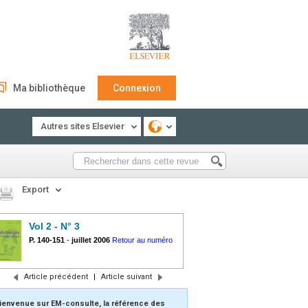
Ma bibliothèque
Connexion
Autres sites Elsevier
Export
Vol 2 - N° 3
P. 140-151
-
juillet 2006
Retour au numéro
Article précédent
|
Article suivant
ienvenue sur EM-consulte, la référence des