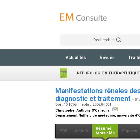
Rechercher
Actualités
Revues
Trait
NÉPHROLOGIE & THÉRAPEUTIQUE
Manifestations rénales de
diagnostic et traitement
- 01
Doi : 10.1016/j.nephro.2006.04.001
Christopher Anthony O'Callaghan
Département Nuffield de médecine, université d
Résumé
PDF
Article
Figures
Mots clés