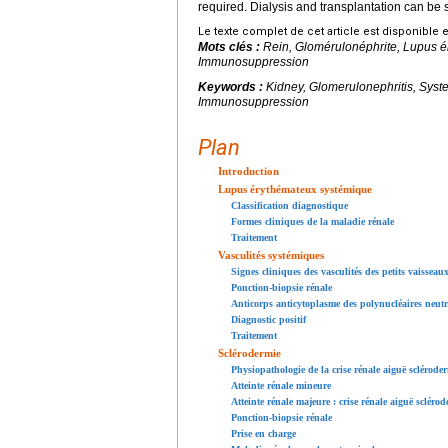
required. Dialysis and transplantation can be 
Le texte complet de cet article est disponible 
Mots clés :
Rein, Glomérulonéphrite, Lupus é
Immunosuppression
Keywords :
Kidney, Glomerulonephritis, Syst
Immunosuppression
Plan
Introduction
Lupus érythémateux systémique
Classification diagnostique
Formes cliniques de la maladie rénale
Traitement
Vasculités systémiques
Signes cliniques des vasculités des petits vaisseau
Ponction-biopsie rénale
Anticorps anticytoplasme des polynucléaires neutr
Diagnostic positif
Traitement
Sclérodermie
Physiopathologie de la crise rénale aiguë sclérode
Atteinte rénale mineure
Atteinte rénale majeure : crise rénale aiguë scléro
Ponction-biopsie rénale
Prise en charge