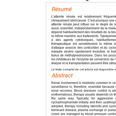
Résumé
L'atteinte rénale est relativement fréqu
cliniquement silencieuse. C'est pourquoi une s
atteinte rénale peut influer sur le degré de r
aussi, essentiel, indépendamment de la malad
dépend habituellement des résultats de la biop
la même manière aux traitements. Typiquement, 
à des agents cytotoxiques, habituellemen
thérapeutique est sensiblement la même dan
d'attaque associe des corticoïdes et du cycl
maladie sévère rapidement évolutive, le tr
bolus de méthylprednisolone. Dans les poussé
les inhibiteurs de l'enzyme de conversion de l
dialyse et la transplantation peuvent être util
Le texte complet de cet article est disponible 
Abstract
Renal involvement is relatively common in cer
surveillance is, therefore, essential because
renal recovery. Blood pressure control is al
erythematosus, therapy usually depends on the
the same way. Typically, for aggressive 
cyclophosphamide initially and then azathiopri
adopted, therapy including steroids and cycl
fulminant disease, plasma exchange or pulsed
crises are managed by blood pressure contro