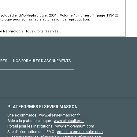
Encyclopédie EMC-Néphrologie, 2004 ; Volume 1, numéro 4, page 113-126.
ologie pour son aimable autorisation de reproduction.
e Néphrologie. Tous droits réservés.
VRES
NOS FORMULES D'ABONNEMENTS
PLATEFORMES ELSEVIER MASSON
Site e-commerce :
www.elsevier-masson.fr
Aide à la pratique clinique :
www.clinicalkey.fr
Portail pour les institutions :
www.em-premium.com
Site d'information sur l'EMC :
emc-info.em-consulte.com