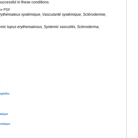
successful in these conditions.
en PDF.
rythémateux systémique, Vascularité systémique, Sclérodermie,
emic lupus erythematosus, Systemic vasculitis, Scleroderma,
x
ophiles
rmique
dermique