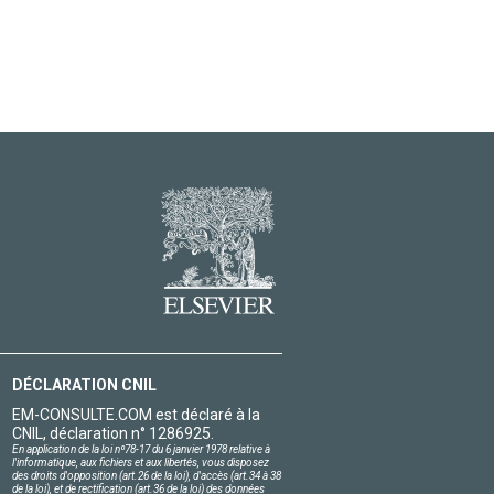
DÉCLARATION CNIL
EM-CONSULTE.COM est déclaré à la
CNIL, déclaration n° 1286925.
En application de la loi nº78-17 du 6 janvier 1978 relative à
l'informatique, aux fichiers et aux libertés, vous disposez
des droits d'opposition (art.26 de la loi), d'accès (art.34 à 38
de la loi), et de rectification (art.36 de la loi) des données