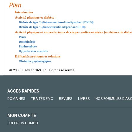
Plan
Introduction
Activité physique et diabète
Diabète de type 2 (diabète non insulinodépendant [DNID])
Diabète de type 1 (diabète insulinodépendant [DID])
Activité physique et autres facteurs de risque cardiovasculaire (en dehors du diabè
Poids
Dyslipidémie
Prothrombose
Hypertension artérielle
Difficultés pratiques et solutions
Obstacles psychologiques
© 2006 Elsevier SAS. Tous droits réservés.
ACCÈS RAPIDES
DOMAINES
TRAITÉS EMC
REVUES
LIVRES
NOS FORMULES D'AB
MON COMPTE
CRÉER UN COMPTE