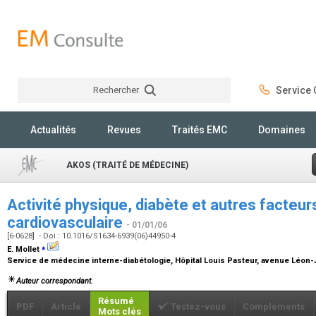
Rechercher
Service C
Rechercher
Actualités
Revues
Traités EMC
Domaines
AKOS (TRAITÉ DE MÉDECINE)
Activité physique, diabète et autres facteur
cardiovasculaire
- 01/01/06
[6-0628] - Doi : 10.1016/S1634-6939(06)44950-4
⁎
E. Mollet
Service de médecine interne-diabétologie, Hôpital Louis Pasteur, avenue Léon-
Auteur correspondant.
Résumé
PDF
Article
Testez-vous
Compléments
Mots clés