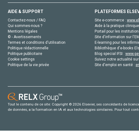
AIDE & SUPPORT
PLATEFORMES ELSE
Contactez-nous / FAQ
Site e-commerce :
www.el
Qui sommes-nous ?
Aide à la pratique clinique
Mentions légales
Portail pour les institution
© - Avertissements
Site d'information sur l'E
Termes et conditions d'utilisation
E-learning pour les infirmi
Politique rédactionnelle
Bibliothèque d'e-books Els
Politique publicitaire
Blog special IFSI :
www.gen
Cookie settings
Suivez notre actualité sur
Politique de la vie privée
Site d'emploi en santé :
e
Tout le contenu de ce site: Copyright © 2026 Elsevier, ses concédants de licence e
de données, a la formation en IA et aux technologies similaires. Pour tout con