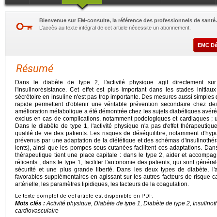
Bienvenue sur EM-consulte, la référence des professionnels de santé.
L’accès au texte intégral de cet article nécessite un abonnement.
EMC D
Résumé
Dans le diabète de type 2, l'activité physique agit directement sur
l'insulinorésistance. Cet effet est plus important dans les stades initiau
sécrétoire en insuline n'est pas trop importante. Des mesures aussi simple
rapide permettent d'obtenir une véritable prévention secondaire chez des
amélioration métabolique a été démontrée chez les sujets diabétiques avérés
exclus en cas de complications, notamment podologiques et cardiaques ; u
Dans le diabète de type 1, l'activité physique n'a pas d'effet thérapeutiqu
qualité de vie des patients. Les risques de déséquilibre, notamment d'hyp
prévenus par une adaptation de la diététique et des schémas d'insulinothér
lents), ainsi que les pompes sous-cutanées facilitent ces adaptations. Dan
thérapeutique tient une place capitale : dans le type 2, aider et accompag
réticents ; dans le type 1, faciliter l'autonomie des patients, qui sont gén
sécurité et une plus grande liberté. Dans les deux types de diabète, l'a
favorables supplémentaires en agissant sur les autres facteurs de risque car
artérielle, les paramètres lipidiques, les facteurs de la coagulation.
Le texte complet de cet article est disponible en PDF.
Mots clés :
Activité physique, Diabète de type 1, Diabète de type 2, Insulino
cardiovasculaire