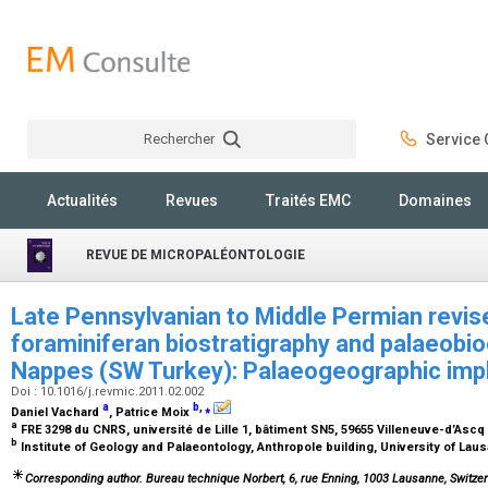
Rechercher
Service C
Rechercher
Actualités
Revues
Traités EMC
Domaines
REVUE DE MICROPALÉONTOLOGIE
Late Pennsylvanian to Middle Permian revise
foraminiferan biostratigraphy and palaeobi
Nappes (SW Turkey): Palaeogeographic imp
Doi : 10.1016/j.revmic.2011.02.002
a
b
,
⁎
Daniel Vachard
, Patrice Moix
a
FRE 3298 du CNRS, université de Lille 1, bâtiment SN5, 59655 Villeneuve-d’Asc
b
Institute of Geology and Palaeontology, Anthropole building, University of La
Corresponding author. Bureau technique Norbert, 6, rue Enning, 1003 Lausanne, Switzer