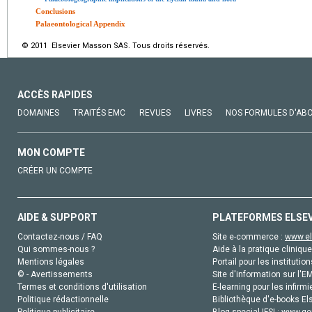
Conclusions
Palaeontological Appendix
© 2011 Elsevier Masson SAS. Tous droits réservés.
ACCÈS RAPIDES
DOMAINES
TRAITÉS EMC
REVUES
LIVRES
NOS FORMULES D'AB
MON COMPTE
CRÉER UN COMPTE
AIDE & SUPPORT
PLATEFORMES ELSE
Contactez-nous / FAQ
Site e-commerce :
www.el
Qui sommes-nous ?
Aide à la pratique clinique
Mentions légales
Portail pour les institution
© - Avertissements
Site d'information sur l'E
Termes et conditions d'utilisation
E-learning pour les infirmi
Politique rédactionnelle
Bibliothèque d'e-books Els
Politique publicitaire
Blog special IFSI :
www.gen