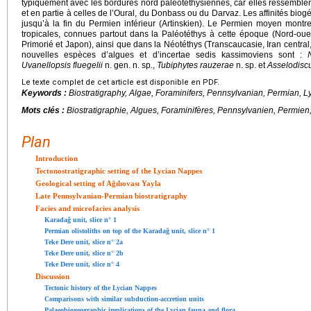
typiquement avec les bordures nord paléotéthysiennes, car elles ressemble
et en partie à celles de l’Oural, du Donbass ou du Darvaz. Les affinités bio
jusqu’à la fin du Permien inférieur (Artinskien). Le Permien moyen montr
tropicales, connues partout dans la Paléotéthys à cette époque (Nord-o
Primorié et Japon), ainsi que dans la Néotéthys (Transcaucasie, Iran central
nouvelles espèces d’algues et d’incertae sedis kassimoviens sont :
Uvanellopsis fluegelii
n. gen. n. sp.,
Tubiphytes rauzerae
n. sp. et
Asselodisc
Le texte complet de cet article est disponible en PDF.
Keywords :
Biostratigraphy, Algae, Foraminifers, Pennsylvanian, Permian, 
Mots clés :
Biostratigraphie, Algues, Foraminifères, Pennsylvanien, Permie
Plan
Introduction
Tectonostratigraphic setting of the Lycian Nappes
Geological setting of Ağılıovası Yayla
Late Pennsylvanian-Permian biostratigraphy
Facies and microfacies analysis
Karadağ unit, slice n° 1
Permian olistoliths on top of the Karadağ unit, slice n° 1
Teke Dere unit, slice n° 2a
Teke Dere unit, slice n° 2b
Teke Dere unit, slice n° 4
Discussion
Tectonic history of the Lycian Nappes
Comparisons with similar subduction-accretion units
Palaeobiogeographic implications of the Lycian fauna and flora