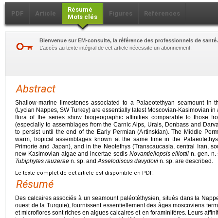
Résumé
PDF
Article
Figures
Références
Mots clés
Bienvenue sur EM-consulte, la référence des professionnels de santé.
L’accès au texte intégral de cet article nécessite un abonnement.
Abstract
Shallow-marine limestones associated to a Palaeotethyan seamount in 
(Lycian Nappes, SW Turkey) are essentially latest Moscovian-Kasimovian in 
flora of the series show biogeographic affinities comparable to those f
(especially to assemblages from the Carnic Alps, Urals, Donbass and Darva
to persist until the end of the Early Permian (Artinskian). The Middle Per
warm, tropical assemblages known at the same time in the Palaeotethy
Primorie and Japan), and in the Neotethys (Transcaucasia, central Iran, 
new Kasimovian algae and incertae sedis
Novantiellopsis elliottii
n. gen. n.
Tubiphytes rauzerae
n. sp. and
Asselodiscus davydovi
n. sp. are described.
Le texte complet de cet article est disponible en PDF.
Résumé
Des calcaires associés à un seamount paléotéthysien, situés dans la Nap
ouest de la Turquie), fournissent essentiellement des âges moscoviens ter
et microflores sont riches en algues calcaires et en foraminifères. Leurs affi