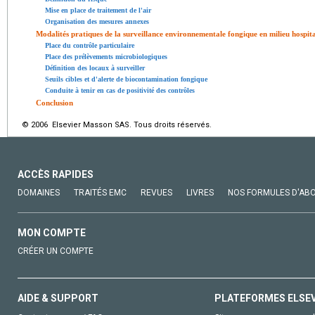
Mise en place de traitement de l'air
Organisation des mesures annexes
Modalités pratiques de la surveillance environnementale fongique en milieu hospita
Place du contrôle particulaire
Place des prélèvements microbiologiques
Définition des locaux à surveiller
Seuils cibles et d'alerte de biocontamination fongique
Conduite à tenir en cas de positivité des contrôles
Conclusion
© 2006 Elsevier Masson SAS. Tous droits réservés.
ACCÈS RAPIDES
DOMAINES
TRAITÉS EMC
REVUES
LIVRES
NOS FORMULES D'AB
MON COMPTE
CRÉER UN COMPTE
AIDE & SUPPORT
PLATEFORMES ELSE