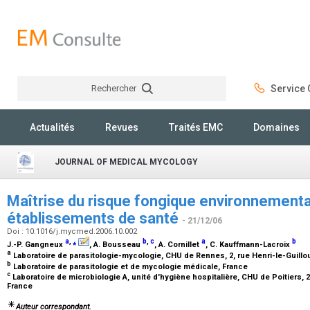
Rechercher
Service C
Rechercher
Actualités
Revues
Traités EMC
Domaines
JOURNAL OF MEDICAL MYCOLOGY
Maîtrise du risque fongique environnementa
établissements de santé
- 21/12/06
Doi : 10.1016/j.mycmed.2006.10.002
a
,
⁎
b
,
c
a
b
J.-P. Gangneux
, A. Bousseau
, A. Cornillet
, C. Kauffmann-Lacroix
a
Laboratoire de parasitologie-mycologie, CHU de Rennes, 2, rue Henri-le-Guill
b
Laboratoire de parasitologie et de mycologie médicale, France
c
Laboratoire de microbiologie A, unité d'hygiène hospitalière, CHU de Poitiers, 2,
France
Auteur correspondant.