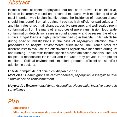
Abstract
In the attempt of chemoprophylaxis that has been proved to be effective,
infection is currently based on air-control measures with monitoring of envi
most important way to significantly reduce the incidence of nosocomial asperg
should thus benefit from air treatment such as high-efficiency particulate air (
and high rates of room-air changes, positive pressure, and well-sealed rooms
contamination from the many other sources of spore transmission, food, water
contamination detects increases in conidia density and assesses the efficiency
surface fungal loads is highly recommended (i) in hospital units, which ben
during specific investigations in the case of
Aspergillus
infection. We d
procedures on hospital environmental surveillance. The French Afnor 
different tests to evaluate the effectiveness of protective measures during in
and running. These tests include specific biocontamination controls. The Fre
hospital is responsible for the air and the water they provide to the patient
monitored. Optimal environmental monitoring requires efficient and specific 
addition to bacteria.
Le texte complet de cet article est disponible en PDF.
Mots clés :
Champignons de l'environnement,
Aspergillus
, Aspergillose inva
Surveillance de l'environnement
Keywords :
Environmental fungi,
Aspergillus
, Nosocomial invasive aspergill
surveillance
Plan
Introduction
Mise en place de mesures de protection
: préalable indispensable à la surveillance
Définition du risque