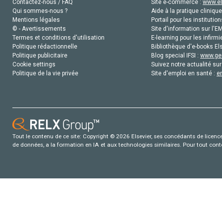
Contactez-nous / FAQ
Site e-commerce :
www.el
Qui sommes-nous ?
Aide à la pratique clinique
Mentions légales
Portail pour les institution
© - Avertissements
Site d'information sur l'E
Termes et conditions d'utilisation
E-learning pour les infirmi
Politique rédactionnelle
Bibliothèque d'e-books Els
Politique publicitaire
Blog special IFSI :
www.gen
Cookie settings
Suivez notre actualité sur
Politique de la vie privée
Site d'emploi en santé :
e
Tout le contenu de ce site: Copyright © 2026 Elsevier, ses concédants de licence e
de données, a la formation en IA et aux technologies similaires. Pour tout con