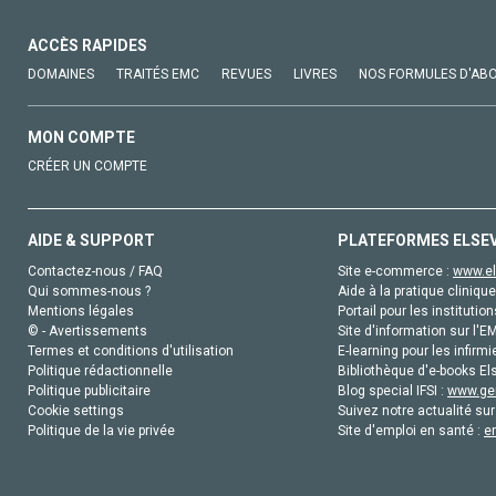
ACCÈS RAPIDES
DOMAINES
TRAITÉS EMC
REVUES
LIVRES
NOS FORMULES D'AB
MON COMPTE
CRÉER UN COMPTE
AIDE & SUPPORT
PLATEFORMES ELSE
Contactez-nous / FAQ
Site e-commerce :
www.el
Qui sommes-nous ?
Aide à la pratique clinique
Mentions légales
Portail pour les institution
© - Avertissements
Site d'information sur l'E
Termes et conditions d'utilisation
E-learning pour les infirmi
Politique rédactionnelle
Bibliothèque d'e-books Els
Politique publicitaire
Blog special IFSI :
www.gen
Cookie settings
Suivez notre actualité sur
Politique de la vie privée
Site d'emploi en santé :
e