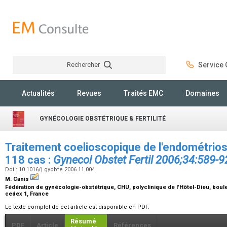
Rechercher
Service C
Rechercher
Actualités
Revues
Traités EMC
Domaines
GYNÉCOLOGIE OBSTÉTRIQUE & FERTILITÉ
Traitement coelioscopique de l'endométrio
118 cas :
Gynecol Obstet Fertil 2006;34:589-9
Doi : 10.1016/j.gyobfe.2006.11.004
M. Canis
Fédération de gynécologie-obstétrique, CHU, polyclinique de l'Hôtel-Dieu, boul
cedex 1, France
Le texte complet de cet article est disponible en PDF.
Résumé
PDF
Article
Références