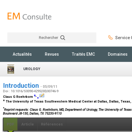
Rechercher
Service C
Rechercher
Actualités
Revues
Traités EMC
Domaines
UROLOGY
Introduction
- 05/09/11
Doi : 10.1016/S0090-4295(00)00746-9
a
,
Claus G Roehrborn
⁎
a
The University of Texas Southwestern Medical Center at Dallas, Dallas, Texas
*
Reprint requests: Claus G. Roehrborn, MD, Department of Urology, The University of Tex
Boulevard J8-130, Dallas, TX 75235-9110
PDF
Article
Références