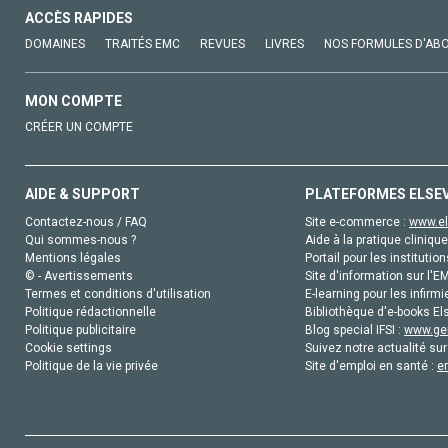
ACCÈS RAPIDES
DOMAINES
TRAITÉS EMC
REVUES
LIVRES
NOS FORMULES D'AB
MON COMPTE
CRÉER UN COMPTE
AIDE & SUPPORT
PLATEFORMES ELSE
Contactez-nous / FAQ
Site e-commerce :
www.el
Qui sommes-nous ?
Aide à la pratique clinique
Mentions légales
Portail pour les institution
© - Avertissements
Site d'information sur l'E
Termes et conditions d'utilisation
E-learning pour les infirmi
Politique rédactionnelle
Bibliothèque d'e-books Els
Politique publicitaire
Blog special IFSI :
www.gen
Cookie settings
Suivez notre actualité sur
Politique de la vie privée
Site d'emploi en santé :
e