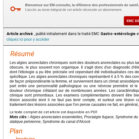
Bienvenue sur EM-consulte, la référence des professionnels de santé.
L’accès au texte intégral de cet article nécessite un abonnement.
EMC D
Article archivé
, publié initialement dans le traité EMC
Gastro-entérologie
et
cliquez ici pour y accéder
Résumé
Les algies anorectales chroniques sont des douleurs anorectales ou plus la
obscure, le plus souvent non organique. Il s'agit donc d'un diagnostic d'éli
dont l'étiologie a pu être précisée ont cependant été individualisées ces de
spécifique. Les algies anorectales chroniques représentent 4 à 5 % des cons
de façon prépondérante la femme, et surviennent dans un climat anxiodépressif 
part entre une personnalité pathologique ou une névrose première et le
douleur chronique s'étalant sur de nombreuses années. Les caractéristiqu
clinique sont primordiaux. Les examens complémentaires doivent être bien
lésion associée dont il ne faut pas tenir compte, et surtout une lésion 
traitement des lésions associées que l'on pense causales ne fait, en général,
Le texte complet de cet article est disponible en PDF.
Mots clés :
Algies anorectales essentielles, Proctalgie fugace, Syndrome du
statique pelvienne, Syndrome du canal d'Alcock
Plan
Introduction