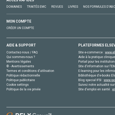
DOMAINES
TRAITÉS EMC
REVUES
LIVRES
NOS FORMULES D'AB
MON COMPTE
CRÉER UN COMPTE
AIDE & SUPPORT
PLATEFORMES ELSE
Contactez-nous / FAQ
Site e-commerce :
www.el
Qui sommes-nous ?
Aide à la pratique clinique
Mentions légales
Portail pour les institution
© - Avertissements
Site d'information sur l'E
Termes et conditions d'utilisation
E-learning pour les infirmi
Politique rédactionnelle
Bibliothèque d'e-books Els
Politique publicitaire
Blog special IFSI :
www.gen
Cookie settings
Suivez notre actualité sur
Politique de la vie privée
Site d'emploi en santé :
e