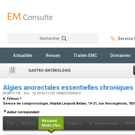
Rechercher
Service C
Rechercher
Actualités
Revues
Traités EMC
Domaines
GASTRO-ENTÉROLOGIE
Algies anorectales essentielles chroniques
[9-087-F-10] - Doi : 10.1016/S1155-1968(07)43459-9
⁎
K. Fellous
Service de coloproctologie, Hôpital Léopold Bellan, 19-21, rue Vercingétorix, 750
Auteur correspondant.
Résumé
PDF
Article
Figures
Testez-vous
Réfé
Mots clés