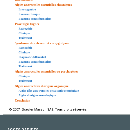
Algies anorectales essentielles chroniques
Interrogatoire
Examen clinique
Examens complémentaires
Proctalgie fugace
Pathogénie
Clinique
Traitement
Syndrome du releveur et coccygodynie
Pathogénie
Clinique
Diagnostic différentiel
Examens complémentaires
Traitement
Algies anorectales essentielles ou psychogènes
Clinique
Traitement
Algies anorectales d'origine organique
Algies liées aux troubles de la statique périnéale
Algies d'origine neurologique
Conclusion
© 2007 Elsevier Masson SAS. Tous droits réservés.
ACCÈS RAPIDES