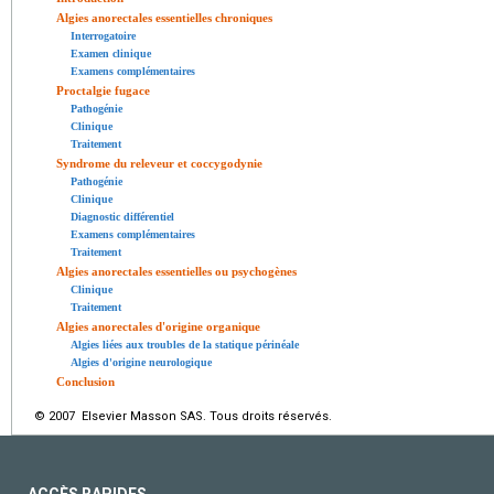
Algies anorectales essentielles chroniques
Interrogatoire
Examen clinique
Examens complémentaires
Proctalgie fugace
Pathogénie
Clinique
Traitement
Syndrome du releveur et coccygodynie
Pathogénie
Clinique
Diagnostic différentiel
Examens complémentaires
Traitement
Algies anorectales essentielles ou psychogènes
Clinique
Traitement
Algies anorectales d'origine organique
Algies liées aux troubles de la statique périnéale
Algies d'origine neurologique
Conclusion
© 2007 Elsevier Masson SAS. Tous droits réservés.
ACCÈS RAPIDES