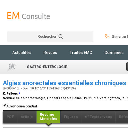
Rechercher
Service C
Rechercher
Actualités
Revues
Traités EMC
Domaines
GASTRO-ENTÉROLOGIE
Algies anorectales essentielles chroniques
[9-087-F-10] - Doi : 10.1016/S1155-1968(07)43459-9
⁎
K. Fellous
Service de coloproctologie, Hôpital Léopold Bellan, 19-21, rue Vercingétorix, 750
Auteur correspondant.
Résumé
PDF
Article
Figures
Testez-vous
Réfé
Mots clés