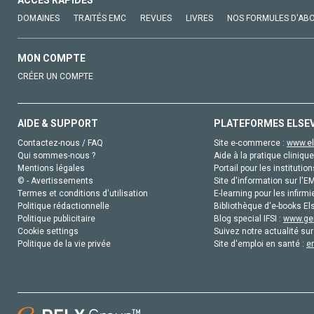
DOMAINES
TRAITÉS EMC
REVUES
LIVRES
NOS FORMULES D'AB
MON COMPTE
CRÉER UN COMPTE
AIDE & SUPPORT
PLATEFORMES ELSE
Contactez-nous / FAQ
Site e-commerce :
www.el
Qui sommes-nous ?
Aide à la pratique clinique
Mentions légales
Portail pour les institution
© - Avertissements
Site d'information sur l'E
Termes et conditions d'utilisation
E-learning pour les infirmi
Politique rédactionnelle
Bibliothèque d'e-books Els
Politique publicitaire
Blog special IFSI :
www.gen
Cookie settings
Suivez notre actualité sur
Politique de la vie privée
Site d'emploi en santé :
e