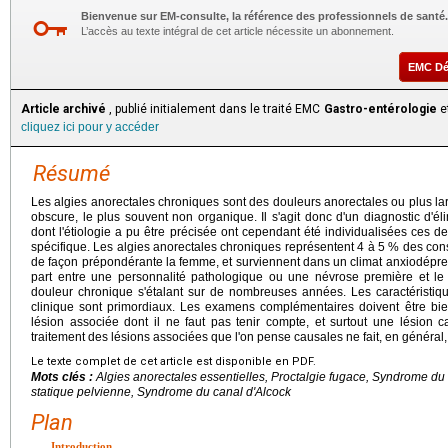
Bienvenue sur EM-consulte, la référence des professionnels de santé.
L’accès au texte intégral de cet article nécessite un abonnement.
EMC D
Article archivé
, publié initialement dans le traité EMC
Gastro-entérologie
et
cliquez ici pour y accéder
Résumé
Les algies anorectales chroniques sont des douleurs anorectales ou plus la
obscure, le plus souvent non organique. Il s'agit donc d'un diagnostic d'éli
dont l'étiologie a pu être précisée ont cependant été individualisées ces de
spécifique. Les algies anorectales chroniques représentent 4 à 5 % des cons
de façon prépondérante la femme, et surviennent dans un climat anxiodépressif 
part entre une personnalité pathologique ou une névrose première et le
douleur chronique s'étalant sur de nombreuses années. Les caractéristiqu
clinique sont primordiaux. Les examens complémentaires doivent être bien
lésion associée dont il ne faut pas tenir compte, et surtout une lésion 
traitement des lésions associées que l'on pense causales ne fait, en général,
Le texte complet de cet article est disponible en PDF.
Mots clés :
Algies anorectales essentielles, Proctalgie fugace, Syndrome du
statique pelvienne, Syndrome du canal d'Alcock
Plan
Introduction