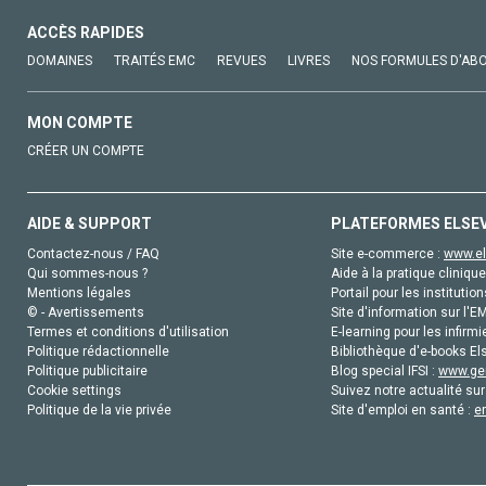
ACCÈS RAPIDES
DOMAINES
TRAITÉS EMC
REVUES
LIVRES
NOS FORMULES D'AB
MON COMPTE
CRÉER UN COMPTE
AIDE & SUPPORT
PLATEFORMES ELSE
Contactez-nous / FAQ
Site e-commerce :
www.el
Qui sommes-nous ?
Aide à la pratique clinique
Mentions légales
Portail pour les institution
© - Avertissements
Site d'information sur l'E
Termes et conditions d'utilisation
E-learning pour les infirmi
Politique rédactionnelle
Bibliothèque d'e-books Els
Politique publicitaire
Blog special IFSI :
www.gen
Cookie settings
Suivez notre actualité sur
Politique de la vie privée
Site d'emploi en santé :
e