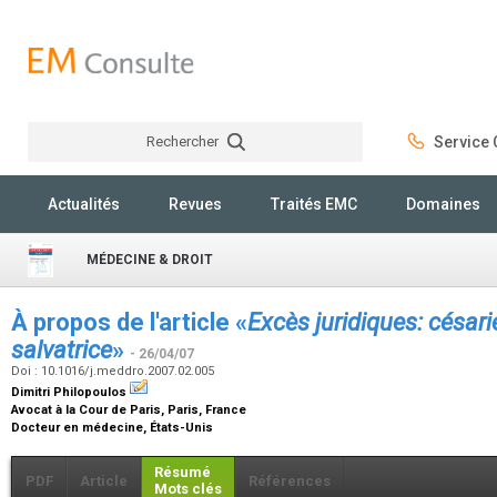
Rechercher
Service C
Rechercher
Actualités
Revues
Traités EMC
Domaines
MÉDECINE & DROIT
À propos de l'article «
Excès juridiques: césari
salvatrice
»
- 26/04/07
Doi : 10.1016/j.meddro.2007.02.005
Dimitri Philopoulos
Avocat à la Cour de Paris, Paris, France
Docteur en médecine, États-Unis
Résumé
PDF
Article
Références
Mots clés