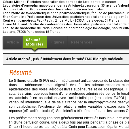
Gérard Milano :
Praticien hospitalier des centres de lutte contre le cancer.
Laboratoire d'oncopharmacologie, centre Antoine-Lacassagne, 33, avenue Valom
Jacques Catalin :
Professeur des Universités, praticien hospitalier.
Laboratoire de toxicocinétique et de pharmacocinétique, faculté de pharmacie, M
Erick Gamelin :
Professeur des Universités, praticien hospitalier d'oncologie méd
Centre anticancéreux Paul-Papin, 2, rue Moll, 49033 Angers cedex 01 France
Eliane M Billaud :
Maître de conférences des Universités, praticien hospitalier de
Faculté de médecine de Paris. Service de pharmacologie-toxicologie, hôpital e
Leblanc, 75908 Paris cedex 15 France
Résumé
Article
Figures
Références
Mots clés
Article archivé
, publié initialement dans le traité EMC
Biologie médicale
Résumé
Le 5-fluoro-uracile (5-FU) est un médicament anticancéreux de la classe des
dans les adénocarcinomes digestifs évolués, les adénocarcinomes mam
épidermoïdes des voies aérodigestives supérieures et de l'oesophage. Il 
cutanées, ainsi que sous forme d'une prodrogue administrée per os, le tégafur
est administré en association avec l'acide folinique (protocoles FUFOL).
variabilité interindividuelle de sa clairance par la dihydropyrimidine dés
son catabolisme, l'existence de relations entre variables d'expositions
réponse (efficacité et toxicité). Son intérêt a été démontré dans les cancers 
Les prélèvements sanguins sont généralement effectués tous les quarts d'
fin d'une perfusion courte, une à deux fois par jour pendant la phase de pl
Cmax (1 heure après la prise) et à la Cmin pour l'association tégafur + ura