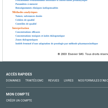
Prétraitement éventuellement nécessaire et conservation préanalytique
Paramètres à mesurer
Renseignements cliniques indispensables
Méthodes analytiques
Nature, substances dosées
Critères de qualité
Contrôles de qualité
Interprétation
Concentrations efficaces
Concentrations toxiques et index thérapeutique
Zones thérapeutiques
Intérêt éventuel d'une adaptation de posologie par méthode pharmacocinétique
© 2003 Elsevier SAS. Tous droits réserv
ACCÈS RAPIDES
DOMAINES
TRAITÉS EMC
REVUES
LIVRES
NOS FORMULES D'AB
MON COMPTE
CRÉER UN COMPTE