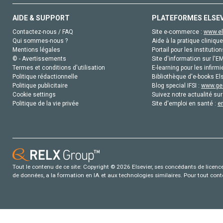
AIDE & SUPPORT
PLATEFORMES ELSE
Contactez-nous / FAQ
Site e-commerce :
www.el
Qui sommes-nous ?
Aide à la pratique clinique
Mentions légales
Portail pour les institution
© - Avertissements
Site d'information sur l'E
Termes et conditions d'utilisation
E-learning pour les infirmi
Politique rédactionnelle
Bibliothèque d'e-books Els
Politique publicitaire
Blog special IFSI :
www.gen
Cookie settings
Suivez notre actualité sur
Politique de la vie privée
Site d'emploi en santé :
e
Tout le contenu de ce site: Copyright © 2026 Elsevier, ses concédants de licence e
de données, a la formation en IA et aux technologies similaires. Pour tout con