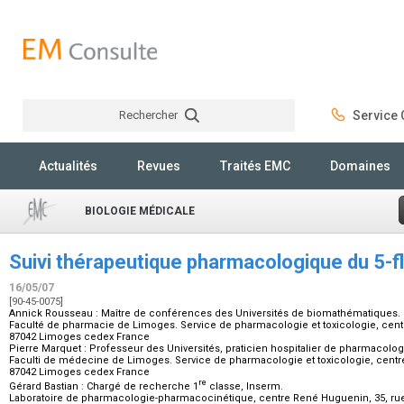
Rechercher
Service C
Rechercher
Actualités
Revues
Traités EMC
Domaines
BIOLOGIE MÉDICALE
Suivi thérapeutique pharmacologique du 5-f
16/05/07
[90-45-0075]
Annick Rousseau :
Maître de conférences des Universités de biomathématiques.
Faculté de pharmacie de Limoges. Service de pharmacologie et toxicologie, centre
87042 Limoges cedex France
Pierre Marquet :
Professeur des Universités, praticien hospitalier de pharmacolog
Faculti de médecine de Limoges. Service de pharmacologie et toxicologie, centre 
87042 Limoges cedex France
re
Gérard Bastian :
Chargé de recherche 1
classe, Inserm.
Laboratoire de pharmacologie-pharmacocinétique, centre René Huguenin, 35, rue 