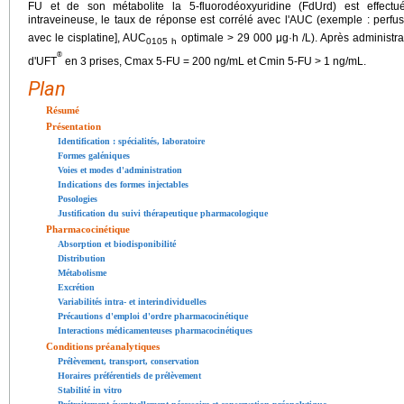
FU et de son métabolite la 5-fluorodéoxyuridine (FdUrd) est effect
intraveineuse, le taux de réponse est corrélé avec l'AUC (exemple : perfus
avec le cisplatine], AUC
optimale > 29 000 μg·h /L). Après administr
0
105 h
®
d'UFT
en 3 prises, Cmax 5-FU = 200 ng/mL et Cmin 5-FU > 1 ng/mL.
Plan
Résumé
Présentation
Identification : spécialités, laboratoire
Formes galéniques
Voies et modes d'administration
Indications des formes injectables
Posologies
Justification du suivi thérapeutique pharmacologique
Pharmacocinétique
Absorption et biodisponibilité
Distribution
Métabolisme
Excrétion
Variabilités intra- et interindividuelles
Précautions d'emploi d'ordre pharmacocinétique
Interactions médicamenteuses pharmacocinétiques
Conditions préanalytiques
Prélèvement, transport, conservation
Horaires préférentiels de prélèvement
Stabilité in vitro