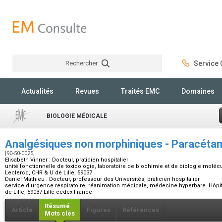
Rechercher
Service C
Rechercher
Actualités
Revues
Traités EMC
Domaines
BIOLOGIE MÉDICALE
Analgésiques non morphiniques - Paracéta
[90-50-0025]
Elisabeth Vinner :
Docteur, praticien hospitalier
unité fonctionnelle de toxicologie, laboratoire de biochimie et de biologie molécul
Leclercq, CHR & U de Lille, 59037
Daniel Mathieu :
Docteur, professeur des Universités, praticien hospitalier
service d'urgence respiratoire, réanimation médicale, médecine hyperbare. Hôpit
de Lille, 59037 Lille cedex France
Résumé
Article
Figures
Références
Mots clés