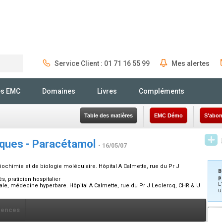
Service Client : 01 71 16 55 99
Mes alertes
Rechercher
és EMC
Domaines
Livres
Compléments
Table des matières
EMC Démo
S'abon
iques - Paracétamol
- 16/05/07
biochimie et de biologie moléculaire. Hôpital A Calmette, rue du Pr J
B
p
s, praticien hospitalier
L
ale, médecine hyperbare. Hôpital A Calmette, rue du Pr J Leclercq, CHR & U
u
rences