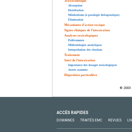
Toxicocinétique
Absorption
Distribution
Métabolisme (à posologie thérapeutique)
Élimination
Mécanismes d'action toxique
Signes cliniques de l'intoxication
Analyses toxicologiques
Prélèvements
Méthodologies analytiques
Interprétation des résultats
Traitement
Suivi de l'intoxication
Importance des dosages toxicologiques
Autres examens
Disposition particulière
© 2003 
ACCÈS RAPIDES
DOMAINES
TRAITÉS EMC
REVUES
LI