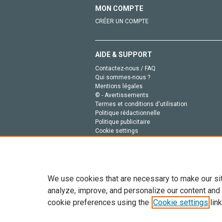
MON COMPTE
CRÉER UN COMPTE
AIDE & SUPPORT
Contactez-nous / FAQ
Qui sommes-nous ?
Mentions légales
© - Avertissements
Termes et conditions d'utilisation
Politique rédactionnelle
Politique publicitaire
Cookie settings
Politique de la vie privée
We use cookies that are necessary to make our si
analyze, improve, and personalize our content and
cookie preferences using the
Cookie settings
link
Tout le contenu de ce site: Copyright © 2026 Else
de données, a la formation en IA et aux technol