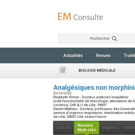
Rechercher
Actualités
Revues
Trait
BIOLOGIE MÉDICALE
Analgésiques non morphin
[90-50-0025]
Elisabeth Vinner :
Docteur, praticien hospitalier
unité fonctionnelle de toxicologie, laboratoire de 
Leclercq, CHR & U de Lille, 59037
Daniel Mathieu :
Docteur, professeur des Université
service d'urgence respiratoire, réanimation médic
de Lille, 59037 Lille cedex France
Résumé
Article
Figures
Réfé
Mots clés