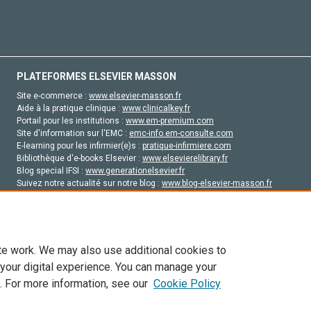
PLATEFORMES ELSEVIER MASSON
Site e-commerce :
www.elsevier-masson.fr
Aide à la pratique clinique :
www.clinicalkey.fr
Portail pour les institutions :
www.em-premium.com
Site d'information sur l'EMC :
emc-info.em-consulte.com
E-learning pour les infirmier(e)s :
pratique-infirmiere.com
Bibliothèque d'e-books Elsevier :
www.elsevierelibrary.fr
Blog special IFSI :
www.generationelsevier.fr
Suivez notre actualité sur notre blog :
www.blog-elsevier-masson.fr
Site d'emploi en santé :
emploisante.com
te work. We may also use additional cookies to
 your digital experience. You can manage your
. For more information, see our
Cookie Policy
vier, ses concédants de licence et ses contributeurs. Tout les droits sont réservés, y 
ogies similaires. Pour tout contenu en libre accès, les conditions de licence Creati