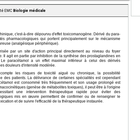
aité EMC
Biologie médicale
nique, c'est-à-dire dépourvu d'effet toxicomanogène. Dérivé du para-
tés pharmacologiques qui portent principalement sur le mécanisme
oureuse (analgésique périphérique).
risée par un site d'action principal directement au niveau du foyer
e. Il agit en partie par inhibition de la synthèse des prostaglandines en
. Le paracétamol a un effet maximal inférieur à celui des dérivés
 des douleurs d'intensité modérée.
ompte les risques de toxicité aiguë ou chronique, la possibilité
e des patients. La délivrance de certaines spécialités est cependant
acétamol est consommé très fréquemment et son usage prolongé est
acocinétiques (genèse de métabolites toxiques), il peut être à l'origine
essitant une intervention thérapeutique rapide pour éviter des
ogiques mis en œuvre permettent de confirmer ou de renseigner le
xication et de suivre l'efficacité de la thérapeutique instaurée.