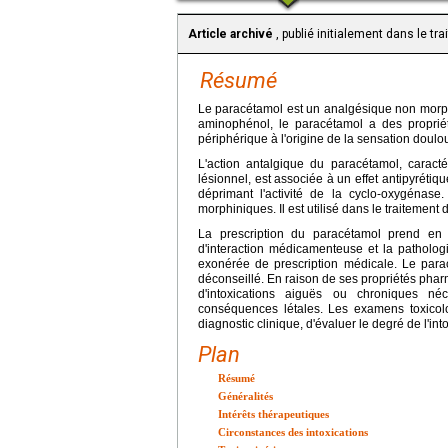
Article archivé
, publié initialement dans le tr
Résumé
Le paracétamol est un analgésique non morphi
aminophénol, le paracétamol a des proprié
périphérique à l'origine de la sensation doul
L'action antalgique du paracétamol, caracté
lésionnel, est associée à un effet antipyrétiqu
déprimant l'activité de la cyclo-oxygénase
morphiniques. Il est utilisé dans le traitement
La prescription du paracétamol prend en c
d'interaction médicamenteuse et la pathologi
exonérée de prescription médicale. Le par
déconseillé. En raison de ses propriétés pharm
d'intoxications aiguës ou chroniques néc
conséquences létales. Les examens toxicol
diagnostic clinique, d'évaluer le degré de l'into
Plan
Résumé
Généralités
Intérêts thérapeutiques
Circonstances des intoxications