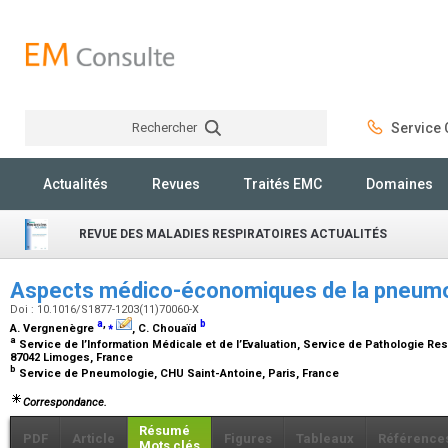
Rechercher
Service C
Rechercher
Actualités
Revues
Traités EMC
Domaines
REVUE DES MALADIES RESPIRATOIRES ACTUALITÉS
Aspects médico-économiques de la pneum
Doi : 10.1016/S1877-1203(11)70060-X
a
,
⁎
b
A. Vergnenègre
, C. Chouaïd
a
Service de l’Information Médicale et de l’Evaluation, Service de Pathologie Res
87042 Limoges, France
b
Service de Pneumologie, CHU Saint-Antoine, Paris, France
Correspondance.
Résumé
PDF
Article
Figures
Tableaux
Référence
Mots clés