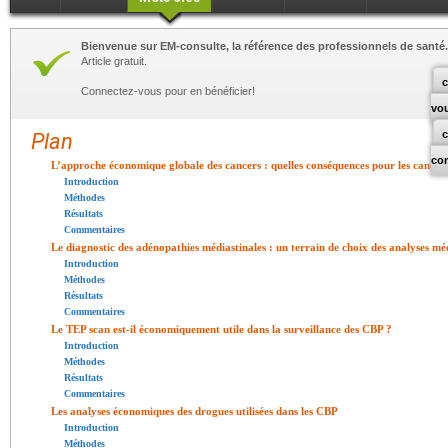
Bienvenue sur EM-consulte, la référence des professionnels de santé.
Article gratuit.
c
Connectez-vous pour en bénéficier!
vo
Plan
co
L’approche économique globale des cancers : quelles conséquences pour les cance
Introduction
Méthodes
Résultats
Commentaires
Le diagnostic des adénopathies médiastinales : un terrain de choix des analyses m
Introduction
Méthodes
Résultats
Commentaires
Le TEP scan est-il économiquement utile dans la surveillance des CBP ?
Introduction
Méthodes
Résultats
Commentaires
Les analyses économiques des drogues utilisées dans les CBP
Introduction
Méthodes