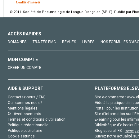
Conflit d’intérêt
© 2011 Société de Pneumologie de Langue Française (SPLF). Publié par Elsev
ACCÈS RAPIDES
DOMAINES
TRAITÉS EMC
REVUES
LIVRES
NOS FORMULES D'AB
MON COMPTE
CRÉER UN COMPTE
AIDE & SUPPORT
PLATEFORMES ELSE
Contactez-nous / FAQ
Site e-commerce :
www.el
Qui sommes-nous ?
Aide à la pratique clinique
Mentions légales
Portail pour les institution
© - Avertissements
Site d'information sur l'E
Termes et conditions d'utilisation
E-learning pour les infirmi
Politique rédactionnelle
Bibliothèque d'e-books Els
Politique publicitaire
Blog special IFSI :
www.gen
Cookie settings
Suivez notre actualité sur