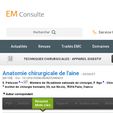
Rechercher
Service C
Rechercher
Actualités
Revues
Traités EMC
Domaines
TECHNIQUES CHIRURGICALES - APPAREIL DIGESTIF
Anatomie chirurgicale de l'aine
- 04/06/07
[40-105] - Doi : 10.1016/S0246-0424(07)44042-0
a
,
⁎
a
E. Pélissier
:
Membre de l'Académie nationale de chirurgie
, P. Ngo
:
Chir
a
Institut de chirurgie herniaire, 50, rue Nicolo, 75016 Paris, France
Auteur correspondant.
Résumé
PDF
Article
Figures
Testez-vous
Réfé
Mots clés