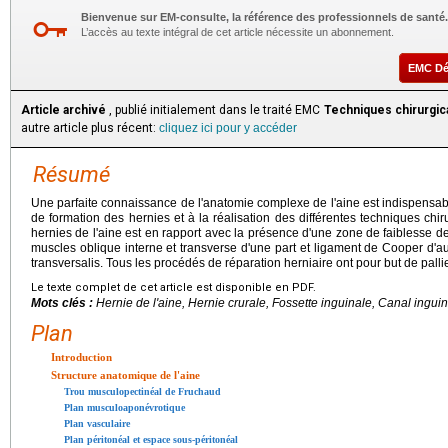
Bienvenue sur EM-consulte, la référence des professionnels de santé.
L’accès au texte intégral de cet article nécessite un abonnement.
EMC D
Article archivé
, publié initialement dans le traité EMC
Techniques chirurgica
autre article plus récent:
cliquez ici pour y accéder
Résumé
Une parfaite connaissance de l'anatomie complexe de l'aine est indispens
de formation des hernies et à la réalisation des différentes techniques chi
hernies de l'aine est en rapport avec la présence d'une zone de faiblesse de 
muscles oblique interne et transverse d'une part et ligament de Cooper d'au
transversalis. Tous les procédés de réparation herniaire ont pour but de pallie
Le texte complet de cet article est disponible en PDF.
Mots clés :
Hernie de l'aine, Hernie crurale, Fossette inguinale, Canal ingui
Plan
Introduction
Structure anatomique de l'aine
Trou musculopectinéal de Fruchaud
Plan musculoaponévrotique
Plan vasculaire
Plan péritonéal et espace sous-péritonéal