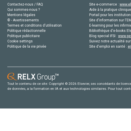
Contactez-nous / FAQ
Site e-commerce :
www.el
Qui sommes-nous ?
Aide à la pratique clinique
Mentions légales
Portail pour les institution
© - Avertissements
Site d'information sur l'E
Termes et conditions d'utilisation
E-learning pour les infirmi
Politique rédactionnelle
Bibliothèque d'e-books Els
Politique publicitaire
Blog special IFSI :
www.gen
Cookie settings
Suivez notre actualité sur
Politique de la vie privée
Site d'emploi en santé :
e
Tout le contenu de ce site: Copyright © 2026 Elsevier, ses concédants de licence e
de données, a la formation en IA et aux technologies similaires. Pour tout con