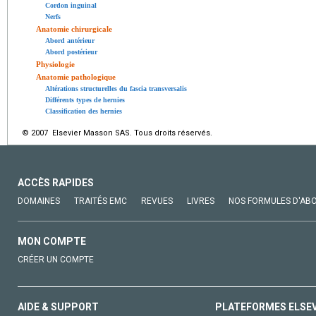
Cordon inguinal
Nerfs
Anatomie chirurgicale
Abord antérieur
Abord postérieur
Physiologie
Anatomie pathologique
Altérations structurelles du fascia transversalis
Différents types de hernies
Classification des hernies
© 2007 Elsevier Masson SAS. Tous droits réservés.
ACCÈS RAPIDES
DOMAINES
TRAITÉS EMC
REVUES
LIVRES
NOS FORMULES D'AB
MON COMPTE
CRÉER UN COMPTE
AIDE & SUPPORT
PLATEFORMES ELSE