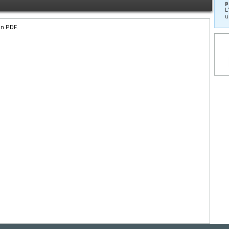
p
L
u
en PDF.