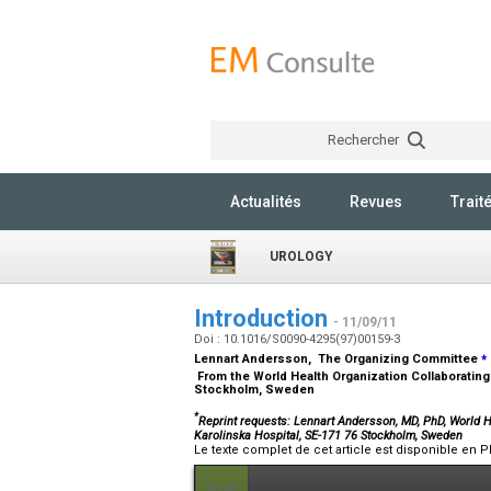
Rechercher
Actualités
Revues
Trait
UROLOGY
Introduction
- 11/09/11
Doi : 10.1016/S0090-4295(97)00159-3
⁎
Lennart Andersson, The Organizing Committee
From the World Health Organization Collaborating 
Stockholm, Sweden
*
Reprint requests: Lennart Andersson, MD, PhD, World H
Karolinska Hospital, SE-171 76 Stockholm, Sweden
Le texte complet de cet article est disponible en P
PDF