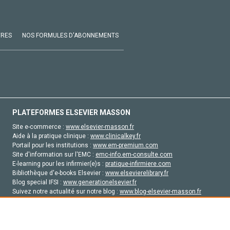
VRES
NOS FORMULES D'ABONNEMENTS
PLATEFORMES ELSEVIER MASSON
Site e-commerce :
www.elsevier-masson.fr
Aide à la pratique clinique :
www.clinicalkey.fr
Portail pour les institutions :
www.em-premium.com
Site d'information sur l'EMC :
emc-info.em-consulte.com
E-learning pour les infirmier(e)s :
pratique-infirmiere.com
Bibliothèque d'e-books Elsevier :
www.elsevierelibrary.fr
Blog special IFSI :
www.generationelsevier.fr
Suivez notre actualité sur notre blog :
www.blog-elsevier-masson.fr
Site d'emploi en santé :
emploisante.com