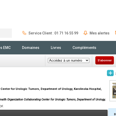
Service Client : 01 71 16 55 99
Mes alertes
Rechercher
és EMC
Domaines
Livres
Compléments
S'abonner
Center for Urologic Tumors, Department of Urology, Karolinska Hospital,
ealth Organization Collaborating Center for Urologic Tumors, Department of Urology,
DF.
B