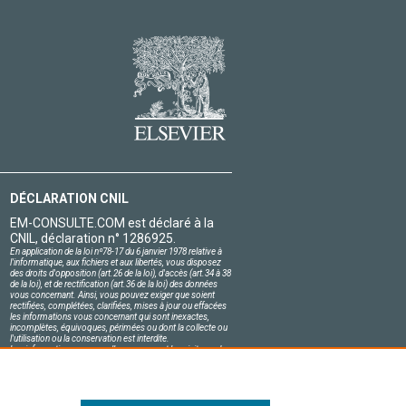
DÉCLARATION CNIL
EM-CONSULTE.COM est déclaré à la
CNIL, déclaration n° 1286925.
En application de la loi nº78-17 du 6 janvier 1978 relative à
l'informatique, aux fichiers et aux libertés, vous disposez
des droits d'opposition (art.26 de la loi), d'accès (art.34 à 38
de la loi), et de rectification (art.36 de la loi) des données
vous concernant. Ainsi, vous pouvez exiger que soient
rectifiées, complétées, clarifiées, mises à jour ou effacées
les informations vous concernant qui sont inexactes,
incomplètes, équivoques, périmées ou dont la collecte ou
l'utilisation ou la conservation est interdite.
Les informations personnelles concernant les visiteurs de
notre site, y compris leur identité, sont confidentielles.
Le responsable du site s'engage sur l'honneur à respecter
les conditions légales de confidentialité applicables en
France et à ne pas divulguer ces informations à des tiers.