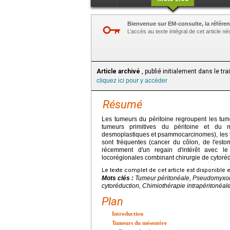
Bienvenue sur EM-consulte, la référen
L’accès au texte intégral de cet article 
Article archivé
, publié initialement dans le tr
cliquez ici pour y accéder
Résumé
Les tumeurs du péritoine regroupent les tume
tumeurs primitives du péritoine et du 
desmoplastiques et psammocarcinomes), les t
sont fréquentes (cancer du côlon, de l'estom
récemment d'un regain d'intérêt avec le 
locorégionales combinant chirurgie de cytoréd
Le texte complet de cet article est disponible 
Mots clés :
Tumeur péritonéale, Pseudomyxome
cytoréduction, Chimiothérapie intrapéritonéal
Plan
Introduction
Tumeurs du mésentère