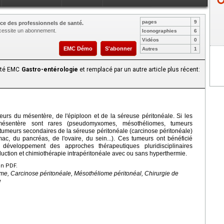
pages
9
ce des professionnels de santé.
nécessite un abonnement.
Iconographies
6
Vidéos
0
EMC Démo
S'abonner
Autres
1
aité EMC
Gastro-entérologie
et remplacé par un autre article plus récent:
urs du mésentère, de l'épiploon et de la séreuse péritonéale. Si les
mésentère sont rares (pseudomyxomes, mésothéliomes, tumeurs
umeurs secondaires de la séreuse péritonéale (carcinose péritonéale)
ac, du pancréas, de l'ovaire, du sein...). Ces tumeurs ont bénéficié
développement des approches thérapeutiques pluridisciplinaires
uction et chimiothérapie intrapéritonéale avec ou sans hyperthermie.
en PDF.
, Carcinose péritonéale, Mésothéliome péritonéal, Chirurgie de
e