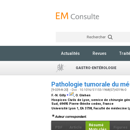
Rechercher
Actualités
Revues
Trait
GASTRO-ENTÉROLOGIE
Pathologie tumorale du mé
[9-039-A-20] - Doi : 10.1016/S1155-1968(07)43196-0
⁎
F.-N. Gilly
, O. Glehen
Hospices Civils de Lyon, service de chirurgie géné
Sud, 69495 Pierre-Bénite cedex, France
Université Lyon 1, EA 3738, Faculté de médecine L
Auteur correspondant.
Résumé
PDF
Article
Figures
Mots clés