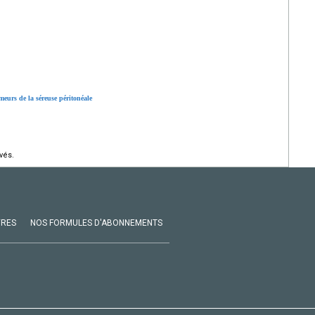
meurs de la séreuse péritonéale
vés.
VRES
NOS FORMULES D'ABONNEMENTS