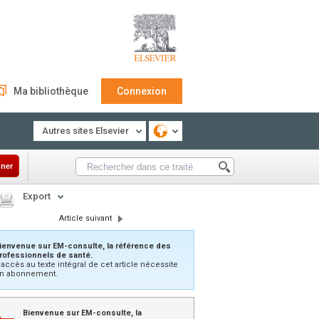
Ma bibliothèque
Connexion
Autres sites Elsevier
ner
Export
Article suivant
ienvenue sur EM-consulte, la référence des
rofessionnels de santé.
’accès au texte intégral de cet article nécessite
n abonnement.
Bienvenue sur EM-consulte, la