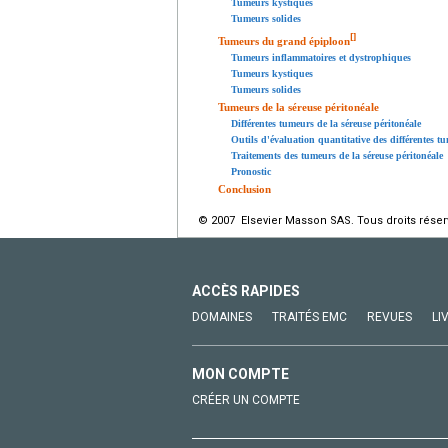
Tumeurs kystiques
Tumeurs solides
[
]
Tumeurs du grand épiploon
Tumeurs inflammatoires et dystrophiques
Tumeurs kystiques
Tumeurs solides
Tumeurs de la séreuse péritonéale
Différentes tumeurs de la séreuse péritonéale
Outils d'évaluation quantitative des différentes tu
Traitements des tumeurs de la séreuse péritonéale
Pronostic
Conclusion
© 2007 Elsevier Masson SAS. Tous droits réser
ACCÈS RAPIDES
DOMAINES
TRAITÉS EMC
REVUES
LI
MON COMPTE
CRÉER UN COMPTE