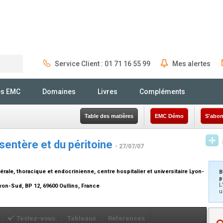
Service Client : 01 71 16 55 99
Mes alertes
Rechercher
és EMC
Domaines
Livres
Compléments
Table des matières
EMC Démo
S'abon
sentère et du péritoine
- 27/07/07
rale, thoracique et endocrinienne, centre hospitalier et universitaire Lyon-
B
p
L
yon-Sud, BP 12, 69600 Oullins, France
u
Testez-vous
Tableaux
Références