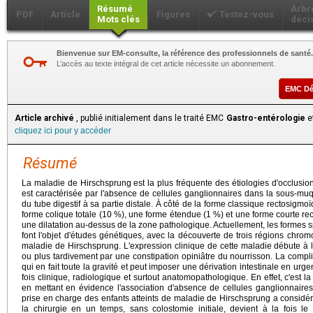
Résumé
Arbr
PDF
Article
Figures
Testez-vous
Mots clés
déci
Bienvenue sur EM-consulte, la référence des professionnels de santé.
L’accès au texte intégral de cet article nécessite un abonnement.
EMC D
Article archivé
, publié initialement dans le traité EMC
Gastro-entérologie
et
cliquez ici pour y accéder
Résumé
La maladie de Hirschsprung est la plus fréquente des étiologies d'occlusion 
est caractérisée par l'absence de cellules ganglionnaires dans la sous-m
du tube digestif à sa partie distale. À côté de la forme classique rectosigm
forme colique totale (10 %), une forme étendue (1 %) et une forme courte rec
une dilatation au-dessus de la zone pathologique. Actuellement, les formes
font l'objet d'études génétiques, avec la découverte de trois régions chro
maladie de Hirschsprung. L'expression clinique de cette maladie débute à
ou plus tardivement par une constipation opiniâtre du nourrisson. La complic
qui en fait toute la gravité et peut imposer une dérivation intestinale en urg
fois clinique, radiologique et surtout anatomopathologique. En effet, c'est la
en mettant en évidence l'association d'absence de cellules ganglionnaires 
prise en charge des enfants atteints de maladie de Hirschsprung a consid
la chirurgie en un temps, sans colostomie initiale, devient à la fois l