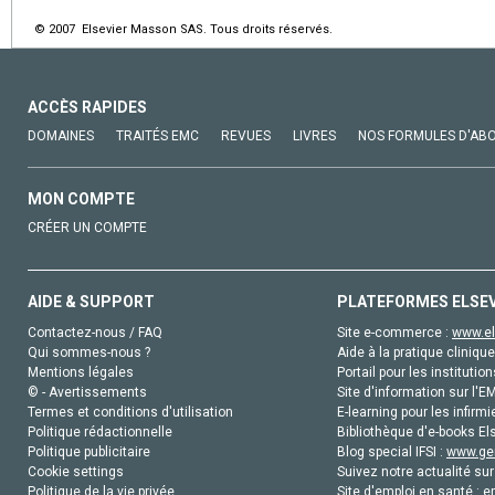
© 2007 Elsevier Masson SAS. Tous droits réservés.
ACCÈS RAPIDES
DOMAINES
TRAITÉS EMC
REVUES
LIVRES
NOS FORMULES D'AB
MON COMPTE
CRÉER UN COMPTE
AIDE & SUPPORT
PLATEFORMES ELSE
Contactez-nous / FAQ
Site e-commerce :
www.el
Qui sommes-nous ?
Aide à la pratique clinique
Mentions légales
Portail pour les institution
© - Avertissements
Site d'information sur l'E
Termes et conditions d'utilisation
E-learning pour les infirmi
Politique rédactionnelle
Bibliothèque d'e-books Els
Politique publicitaire
Blog special IFSI :
www.gen
Cookie settings
Suivez notre actualité sur
Politique de la vie privée
Site d'emploi en santé :
e