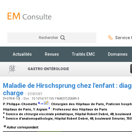
Rechercher
Service C
Rechercher
Actualités
Revues
Traités EMC
Domaines
GASTRO-ENTÉROLOGIE
Maladie de Hirschsprung chez l'enfant : diag
charge
- 27/07/07
[9-078-B-10] - Doi : 10.1016/S1155-1968(07)20689-3
a
,
⁎
P. Philippe-Chomette
:
Chirurgien des Hôpitaux de Paris, Praticien hospita
a
Hôpitaux de Paris
, Y. Aigrain
:
Professeur des Hôpitaux de Paris
a
Service de chirurgie viscérale pédiatrique, Hôpital Robert Debré, 48, boulevard 
b
Service d'anatomopathologie, Hôpital Robert Debré, 48, boulevard Sérurier, 750
Auteur correspondant.