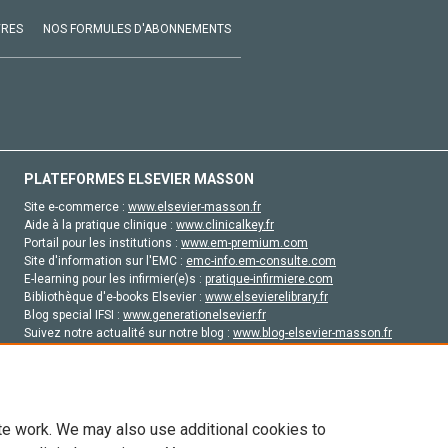
VRES
NOS FORMULES D'ABONNEMENTS
PLATEFORMES ELSEVIER MASSON
Site e-commerce :
www.elsevier-masson.fr
Aide à la pratique clinique :
www.clinicalkey.fr
Portail pour les institutions :
www.em-premium.com
Site d'information sur l'EMC :
emc-info.em-consulte.com
E-learning pour les infirmier(e)s :
pratique-infirmiere.com
Bibliothèque d'e-books Elsevier :
www.elsevierelibrary.fr
Blog special IFSI :
www.generationelsevier.fr
Suivez notre actualité sur notre blog :
www.blog-elsevier-masson.fr
Site d'emploi en santé :
emploisante.com
te work. We may also use additional cookies to