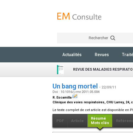
Rechercher
Actualités
Revues
Trait
REVUE DES MALADIES RESPIRATO
Un bang mortel
- 22/09/11
Doi : 10.1016/j.rmr.2011.05.004
R. Escamilla
Clinique des voies respiratoires, CHU Larrey, 24
Le texte complet de cet article est disponible en P
Résumé
PDF
Article
Référen
Mots clés