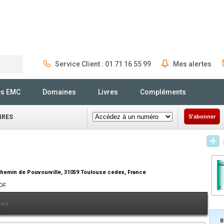
Service Client : 01 71 16 55 99
Mes alertes
Rechercher
és EMC
Domaines
Livres
Compléments
IRES
S'abonner
, chemin de Pouvourville, 31059 Toulouse cedex, France
DF.
ces
B