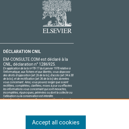
DÉCLARATION CNIL
EM-CONSULTE.COM est déclaré à la
CNIL, déclaration n° 1286925.
En application de la loi nº78-17 du 6 janvier 1978 relative à
l'informatique, aux fichiers et aux libertés, vous disposez
des droits d'opposition (art.26 de la loi), d'accès (art.34 à 38
de la loi), et de rectification (art.36 de la loi) des données
vous concernant. Ainsi, vous pouvez exiger que soient
rectifiées, complétées, clarifiées, mises à jour ou effacées
les informations vous concernant qui sont inexactes,
incomplètes, équivoques, périmées ou dont la collecte ou
l'utilisation ou la conservation est interdite.
Les informations personnelles concernant les visiteurs de
notre site, y compris leur identité, sont confidentielles.
Le responsable du site s'engage sur l'honneur à respecter
les conditions légales de confidentialité applicables en
France et à ne pas divulguer ces informations à des tiers.
Accept all cookies