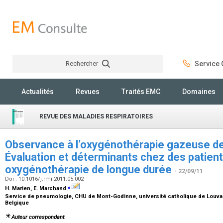
Rechercher
Service C
Rechercher
Actualités
Revues
Traités EMC
Domaines
REVUE DES MALADIES RESPIRATOIRES
Observance à l’oxygénothérapie gazeuse d
Évaluation et déterminants chez des patient
oxygénothérapie de longue durée
- 22/09/11
Doi : 10.1016/j.rmr.2011.05.002
⁎
H. Marien, E. Marchand
Service de pneumologie, CHU de Mont-Godinne, université catholique de Louvain
Belgique
Auteur correspondant.