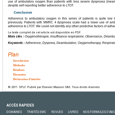
use of ambulatory oxygen than patients with less severe dyspnoea (mea
despite self reporting better adherence to LTOT.
Conclusion
Adherence to ambulatory oxygen in this series of patients is quite low 
previously. Patients with MMRC 4 dyspnoea scale had a lower use of ambu
adherence to LTOT. We could not identify any other predictive factors of adh
Le texte complet de cet article est disponible en PDF.
Mots clés :
Oxygénothérapie, Insuffisance respiratoire, Observance, Déamb
Keywords :
Adherence, Dyspnea, Deambulation, Oxygenotherapy, Respirator
Plan
Introduction
Méthodes
Résultats
Discussion
Déclaration d’intérêts
© 2011 SPLF. Publié par Elsevier Masson SAS. Tous droits réservés.
ACCÈS RAPIDES
DOMAINES
TRAITÉS EMC
REVUES
LIVRES
NOS FORMULES D'AB