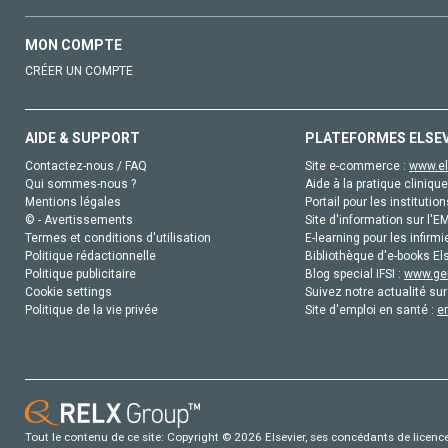
MON COMPTE
CRÉER UN COMPTE
AIDE & SUPPORT
PLATEFORMES ELSE
Contactez-nous / FAQ
Site e-commerce :
www.el
Qui sommes-nous ?
Aide à la pratique clinique
Mentions légales
Portail pour les institution
© - Avertissements
Site d'information sur l'E
Termes et conditions d'utilisation
E-learning pour les infirmi
Politique rédactionnelle
Bibliothèque d'e-books Els
Politique publicitaire
Blog special IFSI :
www.gen
Cookie settings
Suivez notre actualité sur
Politique de la vie privée
Site d'emploi en santé :
e
Tout le contenu de ce site: Copyright © 2026 Elsevier, ses concédants de licence e