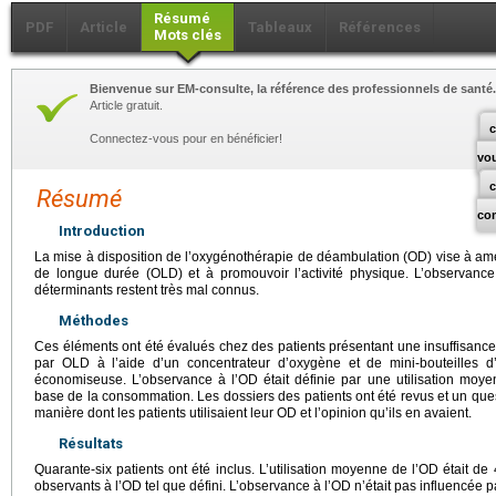
Résumé
PDF
Article
Tableaux
Références
Mots clés
Bienvenue sur EM-consulte, la référence des professionnels de santé.
Article gratuit.
c
Connectez-vous pour en bénéficier!
vo
Résumé
co
Introduction
La mise à disposition de l’oxygénothérapie de déambulation (OD) vise à amé
de longue durée (OLD) et à promouvoir l’activité physique. L’observance
déterminants restent très mal connus.
Méthodes
Ces éléments ont été évalués chez des patients présentant une insuffisance r
par OLD à l’aide d’un concentrateur d’oxygène et de mini-bouteilles 
économiseuse. L’observance à l’OD était définie par une utilisation moy
base de la consommation. Les dossiers des patients ont été revus et un ques
manière dont les patients utilisaient leur OD et l’opinion qu’ils en avaient.
Résultats
Quarante-six patients ont été inclus. L’utilisation moyenne de l’OD était de
observants à l’OD tel que défini. L’observance à l’OD n’était pas influencée par