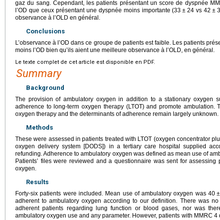
gaz du sang. Cependant, les patients présentant un score de dyspnée MMRC
l’OD que ceux présentant une dyspnée moins importante (33
±
24 vs 42
±
observance à l’OLD en général.
Conclusions
L’observance à l’OD dans ce groupe de patients est faible. Les patients prése
moins l’OD bien qu’ils aient une meilleure observance à l’OLD, en général.
Le texte complet de cet article est disponible en PDF.
Summary
Background
The provision of ambulatory oxygen in addition to a stationary oxygen 
adherence to long-term oxygen therapy (LTOT) and promote ambulation. 
oxygen therapy and the determinants of adherence remain largely unknown.
Methods
These were assessed in patients treated with LTOT (oxygen concentrator pl
oxygen delivery system [DODS]) in a tertiary care hospital supplied acco
refunding. Adherence to ambulatory oxygen was defined as mean use of amb
Patients’ files were reviewed and a questionnaire was sent for assessing 
oxygen.
Results
Forty-six patients were included. Mean use of ambulatory oxygen was 40
adherent to ambulatory oxygen according to our definition. There was n
adherent patients regarding lung function or blood gases, nor was the
ambulatory oxygen use and any parameter. However, patients with MMRC 4 d