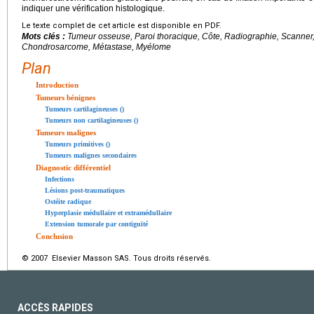
indiquer une vérification histologique.
Le texte complet de cet article est disponible en PDF.
Mots clés :
Tumeur osseuse, Paroi thoracique, Côte, Radiographie, Scann
Chondrosarcome, Métastase, Myélome
Plan
Introduction
Tumeurs bénignes
Tumeurs cartilagineuses ()
Tumeurs non cartilagineuses ()
Tumeurs malignes
Tumeurs primitives ()
Tumeurs malignes secondaires
Diagnostic différentiel
Infections
Lésions post-traumatiques
Ostéite radique
Hyperplasie médullaire et extramédullaire
Extension tumorale par contiguïté
Conclusion
© 2007 Elsevier Masson SAS. Tous droits réservés.
ACCÈS RAPIDES