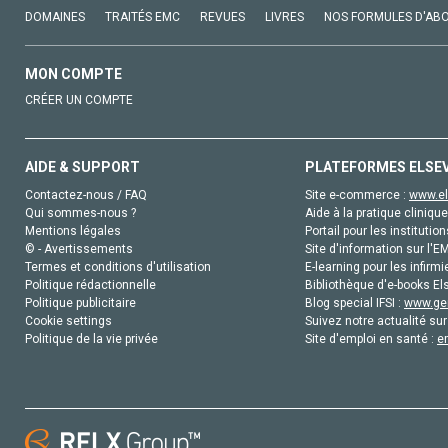
DOMAINES
TRAITÉS EMC
REVUES
LIVRES
NOS FORMULES D'AB
MON COMPTE
CRÉER UN COMPTE
AIDE & SUPPORT
PLATEFORMES ELSE
Contactez-nous / FAQ
Site e-commerce :
www.el
Qui sommes-nous ?
Aide à la pratique clinique
Mentions légales
Portail pour les institution
© - Avertissements
Site d'information sur l'E
Termes et conditions d'utilisation
E-learning pour les infirmi
Politique rédactionnelle
Bibliothèque d'e-books Els
Politique publicitaire
Blog special IFSI :
www.gen
Cookie settings
Suivez notre actualité sur
Politique de la vie privée
Site d'emploi en santé :
e