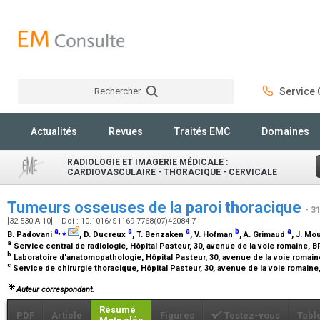
Rechercher
Service C
Rechercher
Actualités
Revues
Traités EMC
Domaines
RADIOLOGIE ET IMAGERIE MÉDICALE :
CARDIOVASCULAIRE - THORACIQUE - CERVICALE
Tumeurs osseuses de la paroi thoracique
- 3
[32-530-A-10] - Doi : 10.1016/S1169-7768(07)42084-7
a
,
⁎
a
a
b
a
B. Padovani
, D. Ducreux
, T. Benzaken
, V. Hofman
, A. Grimaud
, J. M
a
Service central de radiologie, Hôpital Pasteur, 30, avenue de la voie romaine, 
b
Laboratoire d'anatomopathologie, Hôpital Pasteur, 30, avenue de la voie romain
c
Service de chirurgie thoracique, Hôpital Pasteur, 30, avenue de la voie romaine
Auteur correspondant.
Résumé
PDF
Article
Figures
Testez-vous
Tabl