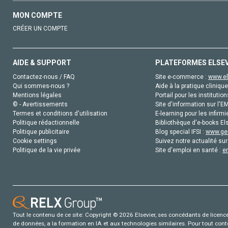
MON COMPTE
CRÉER UN COMPTE
AIDE & SUPPORT
PLATEFORMES ELSE
Contactez-nous / FAQ
Site e-commerce :
www.el
Qui sommes-nous ?
Aide à la pratique clinique
Mentions légales
Portail pour les institution
© - Avertissements
Site d'information sur l'E
Termes et conditions d'utilisation
E-learning pour les infirmi
Politique rédactionnelle
Bibliothèque d'e-books Els
Politique publicitaire
Blog special IFSI :
www.gen
Cookie settings
Suivez notre actualité sur
Politique de la vie privée
Site d'emploi en santé :
e
Tout le contenu de ce site: Copyright © 2026 Elsevier, ses concédants de licence e
de données, a la formation en IA et aux technologies similaires. Pour tout con