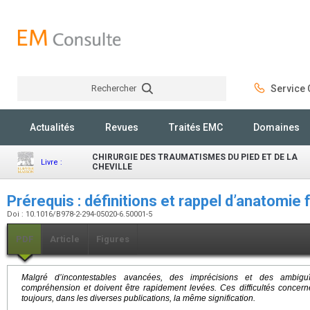
Rechercher
Service C
Rechercher
Actualités
Revues
Traités EMC
Domaines
CHIRURGIE DES TRAUMATISMES DU PIED ET DE LA
Livre :
CHEVILLE
Prérequis : définitions et rappel d’anatomie
Doi : 10.1016/B978-2-294-05020-6.50001-5
PDF
Article
Figures
Malgré d’incontestables avancées, des imprécisions et des ambiguït
compréhension et doivent être rapidement levées. Ces difficultés concernen
toujours, dans les diverses publications, la même signification.