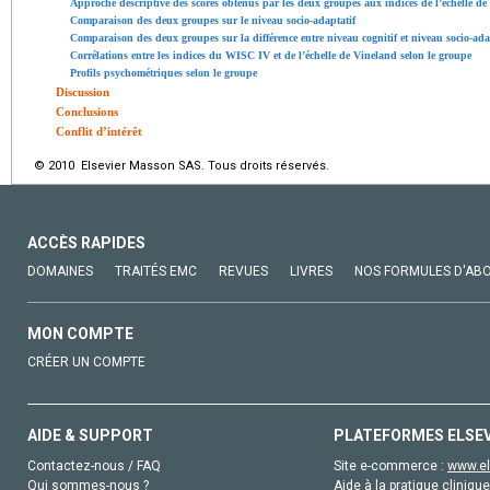
Approche descriptive des scores obtenus par les deux groupes aux indices de l’échelle d
Comparaison des deux groupes sur le niveau socio-adaptatif
Comparaison des deux groupes sur la différence entre niveau cognitif et niveau socio-ada
Corrélations entre les indices du WISC IV et de l’échelle de Vineland selon le groupe
Profils psychométriques selon le groupe
Discussion
Conclusions
Conflit d’intérêt
© 2010 Elsevier Masson SAS. Tous droits réservés.
ACCÈS RAPIDES
DOMAINES
TRAITÉS EMC
REVUES
LIVRES
NOS FORMULES D'AB
MON COMPTE
CRÉER UN COMPTE
AIDE & SUPPORT
PLATEFORMES ELSE
Contactez-nous / FAQ
Site e-commerce :
www.el
Qui sommes-nous ?
Aide à la pratique clinique