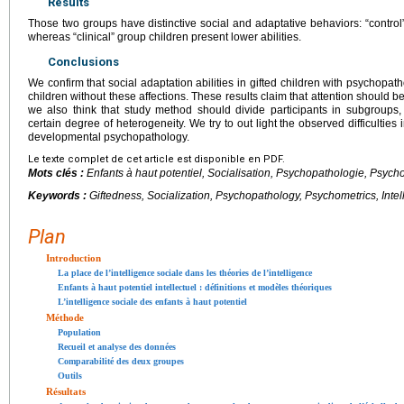
Results
Those two groups have distinctive social and adaptative behaviors: “control”
whereas “clinical” group children present lower abilities.
Conclusions
We confirm that social adaptation abilities in gifted children with psychopath
children without these affections. These results claim that attention should b
we also think that study method should divide participants in subgroups,
certain degree of heterogeneity. We try to out light the observed difficulties i
developmental psychopathology.
Le texte complet de cet article est disponible en PDF.
Mots clés :
Enfants à haut potentiel, Socialisation, Psychopathologie, Psycho
Keywords :
Giftedness, Socialization, Psychopathology, Psychometrics, Intel
Plan
Introduction
La place de l’intelligence sociale dans les théories de l’intelligence
Enfants à haut potentiel intellectuel : définitions et modèles théoriques
L’intelligence sociale des enfants à haut potentiel
Méthode
Population
Recueil et analyse des données
Comparabilité des deux groupes
Outils
Résultats