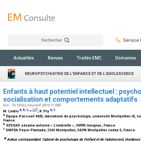
Rechercher
Service C
Rechercher
Actualités
Revues
Traités EMC
Domaines
NEUROPSYCHIATRIE DE L'ENFANCE ET DE L'ADOLESCENCE
Enfants à haut potentiel intellectuel : psych
socialisation et comportements adaptatifs
-
Doi : 10.1016/j.neurenf.2010.11.005
a
,
b
,
c
,
⁎
a
,
c
M. Liratni
, R. Pry
a
Équipe d’accueil 4425, laboratoire de psychologie, université Montpellier-III, 
France
b
SESSAD sésame autisme « L’ombrelle », 34990 Juvignac, France
c
SMPEA Peyre-Plantade, CHU Montpellier, 34295 Montpellier cedex 5, France
Auteur correspondant. Cabinet de psychologie de l’enfant et de l’adolescent, résidence