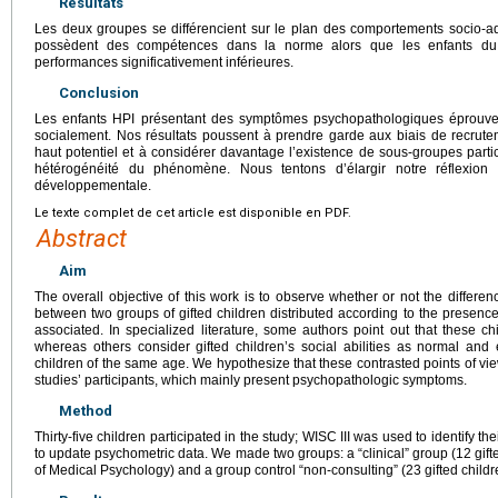
Résultats
Les deux groupes se différencient sur le plan des comportements socio-ad
possèdent des compétences dans la norme alors que les enfants du 
performances significativement inférieures.
Conclusion
Les enfants HPI présentant des symptômes psychopathologiques éprouvent
socialement. Nos résultats poussent à prendre garde aux biais de recrute
haut potentiel et à considérer davantage l’existence de sous-groupes parti
hétérogénéité du phénomène. Nous tentons d’élargir notre réflexion
développementale.
Le texte complet de cet article est disponible en PDF.
Abstract
Aim
The overall objective of this work is to observe whether or not the differe
between two groups of gifted children distributed according to the presence 
associated. In specialized literature, some authors point out that these c
whereas others consider gifted children’s social abilities as normal and
children of the same age. We hypothesize that these contrasted points of vie
studies’ participants, which mainly present psychopathologic symptoms.
Method
Thirty-five children participated in the study; WISC III was used to identify the
to update psychometric data. We made two groups: a “clinical” group (12 gift
of Medical Psychology) and a group control “non-consulting” (23 gifted child