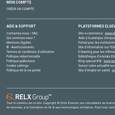
MON COMPTE
CRÉER UN COMPTE
AIDE & SUPPORT
PLATEFORMES ELSE
Contactez-nous / FAQ
Site e-commerce :
www.el
Qui sommes-nous ?
Aide à la pratique clinique
Mentions légales
Portail pour les institution
© - Avertissements
Site d'information sur l'E
Termes et conditions d'utilisation
E-learning pour les infirmi
Politique rédactionnelle
Bibliothèque d'e-books Els
Politique publicitaire
Blog special IFSI :
www.gen
Cookie settings
Suivez notre actualité sur
Politique de la vie privée
Site d'emploi en santé :
e
Tout le contenu de ce site: Copyright © 2026 Elsevier, ses concédants de licence e
de données, a la formation en IA et aux technologies similaires. Pour tout con