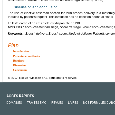
obstetrician in favour of cesarean did not reach significance (
P
=
0,3).
Discussion and conclusion
The rise of elective cesarean section for term breech delivery in a maternity
induced by patient's request. This evolution has no effect on neonatal status.
Le texte complet de cet article est disponible en PDF.
Mots clés :
Accouchement du siège, Score de siège, Voie d'accouchement, 
Keywords :
Breech delivery, Breech score, Mode of delivery, Patient's conse
Plan
Introduction
Patientes et méthodes
Résultats
Discussion
Conclusion
© 2007 Elsevier Masson SAS. Tous droits réservés.
ACCÈS RAPIDES
DOMAINES
TRAITÉS EMC
REVUES
LIVRES
NOS FORMULES D'AB