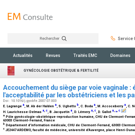
Rechercher
Service C
Rechercher
Actualités
Revues
Traités EMC
Domaines
GYNÉCOLOGIE OBSTÉTRIQUE & FERTILITÉ
Accouchement du siège par voie vaginale : 
l'acceptabilité par les obstétriciens et les p
Doi : 10.1016/j.gyobfe.2007.07.003
a
a
b
a
a
E. Lagrange
, M. Ab der Halden
, S. Ughetto
, C. Boda
, M. Accoceberry
, C. 
a
,
c
a
a
,
c
a
,
⁎
,
c
H. Laurichesse-Delmas
, B. Jacquetin
, D. Lémery
, D. Gallot
a
Pôle gynécologie-obstétrique-reproduction humaine, CHU de Clermont-Ferrand
63003 Clermont-Ferrand, France
b
Département d'information médicale, CHU de Clermont-Ferrand, 63003 Clermon
c
JE2447 ARDEMO, faculté de médecine, université d'Auvergne, place Henri-Duna