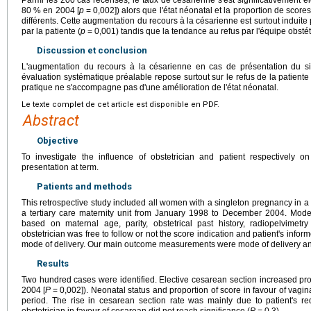
Parmi les 200 cas recensés, le taux de césarienne s'est significativement é
80
% en 2004 [
p
=
0,002]) alors que l'état néonatal et la proportion de score
différents. Cette augmentation du recours à la césarienne est surtout induite 
par la patiente (
p
=
0,001) tandis que la tendance au refus par l'équipe obstétri
Discussion et conclusion
L'augmentation du recours à la césarienne en cas de présentation du 
évaluation systématique préalable repose surtout sur le refus de la patien
pratique ne s'accompagne pas d'une amélioration de l'état néonatal.
Le texte complet de cet article est disponible en PDF.
Abstract
Objective
To investigate the influence of obstetrician and patient respectively 
presentation at term.
Patients and methods
This retrospective study included all women with a singleton pregnancy in a 
a tertiary care maternity unit from January 1998 to December 2004. Mod
based on maternal age, parity, obstetrical past history, radiopelvimetr
obstetrician was free to follow or not the score indication and patient's inf
mode of delivery. Our main outcome measurements were mode of delivery a
Results
Two hundred cases were identified. Elective cesarean section increased pr
2004 [
P
=
0,002]). Neonatal status and proportion of score in favour of vagin
period. The rise in cesarean section rate was mainly due to patient's re