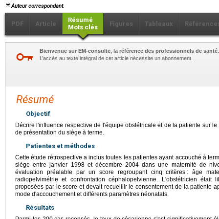
Auteur correspondant.
Résumé
PDF
Article
Figures
Tableaux
Référence
Mots clés
Bienvenue sur EM-consulte, la référence des professionnels de santé.
L’accès au texte intégral de cet article nécessite un abonnement.
Résumé
Objectif
Décrire l'influence respective de l'équipe obstétricale et de la patiente sur 
de présentation du siège à terme.
Patientes et méthodes
Cette étude rétrospective a inclus toutes les patientes ayant accouché à ter
siège entre janvier 1998 et décembre 2004 dans une maternité de niveau
évaluation préalable par un score regroupant cinq critères
: âge mater
radiopelvimétrie et confrontation céphalopelvienne. L'obstétricien était
proposées par le score et devait recueillir le consentement de la patiente a
mode d'accouchement et différents paramètres néonatals.
Résultats