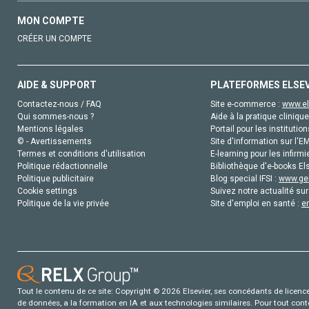
MON COMPTE
CRÉER UN COMPTE
AIDE & SUPPORT
PLATEFORMES ELSE
Contactez-nous / FAQ
Site e-commerce :
www.el
Qui sommes-nous ?
Aide à la pratique clinique
Mentions légales
Portail pour les institution
© - Avertissements
Site d'information sur l'E
Termes et conditions d'utilisation
E-learning pour les infirmi
Politique rédactionnelle
Bibliothèque d'e-books Els
Politique publicitaire
Blog special IFSI :
www.gen
Cookie settings
Suivez notre actualité sur
Politique de la vie privée
Site d'emploi en santé :
e
Tout le contenu de ce site: Copyright © 2026 Elsevier, ses concédants de licence e
de données, a la formation en IA et aux technologies similaires. Pour tout con