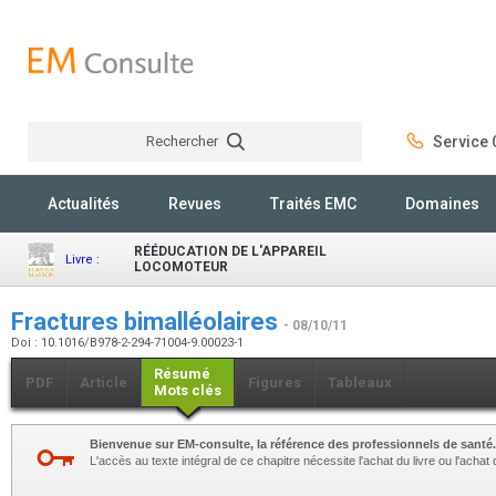
Rechercher
Service C
Rechercher
Actualités
Revues
Traités EMC
Domaines
RÉÉDUCATION DE L'APPAREIL
Livre :
LOCOMOTEUR
Fractures bimalléolaires
- 08/10/11
Doi : 10.1016/B978-2-294-71004-9.00023-1
Résumé
PDF
Article
Figures
Tableaux
Mots clés
Bienvenue sur EM-consulte, la référence des professionnels de santé.
L'accès au texte intégral de ce chapitre nécessite l'achat du livre ou l'achat 