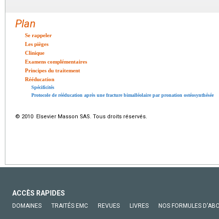
Plan
Se rappeler
Les pièges
Clinique
Examens complémentaires
Principes du traitement
Rééducation
Spécificités
Protocole de rééducation après une fracture bimalléolaire par pronation ostéosynthésée
© 2010 Elsevier Masson SAS. Tous droits réservés.
ACCÈS RAPIDES
DOMAINES
TRAITÉS EMC
REVUES
LIVRES
NOS FORMULES D'AB