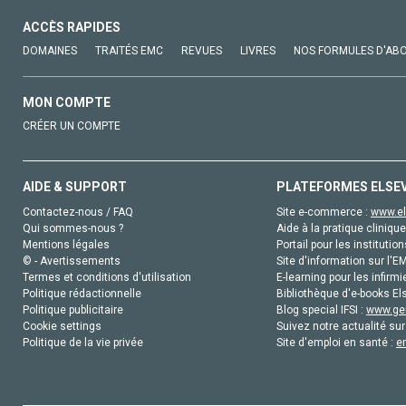
ACCÈS RAPIDES
DOMAINES
TRAITÉS EMC
REVUES
LIVRES
NOS FORMULES D'AB
MON COMPTE
CRÉER UN COMPTE
AIDE & SUPPORT
PLATEFORMES ELSE
Contactez-nous / FAQ
Site e-commerce :
www.el
Qui sommes-nous ?
Aide à la pratique clinique
Mentions légales
Portail pour les institution
© - Avertissements
Site d'information sur l'E
Termes et conditions d'utilisation
E-learning pour les infirmi
Politique rédactionnelle
Bibliothèque d'e-books Els
Politique publicitaire
Blog special IFSI :
www.gen
Cookie settings
Suivez notre actualité sur
Politique de la vie privée
Site d'emploi en santé :
e