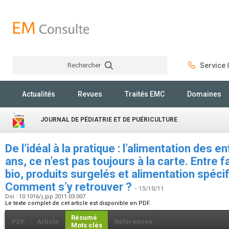
Rechercher
Service C
Rechercher
Actualités
Revues
Traités EMC
Domaines
JOURNAL DE PÉDIATRIE ET DE PUÉRICULTURE
De l’idéal à la pratique : l’alimentation des 
ans, ce n’est pas toujours à la carte. Entre 
bio, produits surgelés et alimentation spécif
Comment s’y retrouver ?
- 15/10/11
Doi : 10.1016/j.jpp.2011.03.007
Le texte complet de cet article est disponible en PDF.
Résumé
PDF
Article
Références
Mots clés