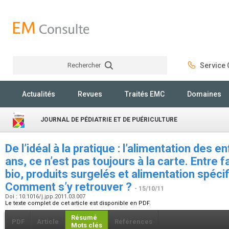
Rechercher
Service C
Rechercher
Actualités
Revues
Traités EMC
Domaines
JOURNAL DE PÉDIATRIE ET DE PUÉRICULTURE
De l’idéal à la pratique : l’alimentation des 
ans, ce n’est pas toujours à la carte. Entre 
bio, produits surgelés et alimentation spécif
Comment s’y retrouver ?
- 15/10/11
Doi : 10.1016/j.jpp.2011.03.007
Le texte complet de cet article est disponible en PDF.
Résumé
PDF
Article
Références
Mots clés