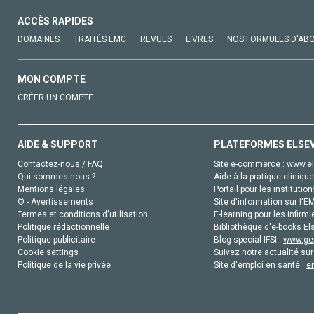
ACCÈS RAPIDES
DOMAINES
TRAITÉS EMC
REVUES
LIVRES
NOS FORMULES D'AB
MON COMPTE
CRÉER UN COMPTE
AIDE & SUPPORT
PLATEFORMES ELSE
Contactez-nous / FAQ
Site e-commerce :
www.el
Qui sommes-nous ?
Aide à la pratique clinique
Mentions légales
Portail pour les institution
© - Avertissements
Site d'information sur l'E
Termes et conditions d'utilisation
E-learning pour les infirmi
Politique rédactionnelle
Bibliothèque d'e-books Els
Politique publicitaire
Blog special IFSI :
www.gen
Cookie settings
Suivez notre actualité sur
Politique de la vie privée
Site d'emploi en santé :
e