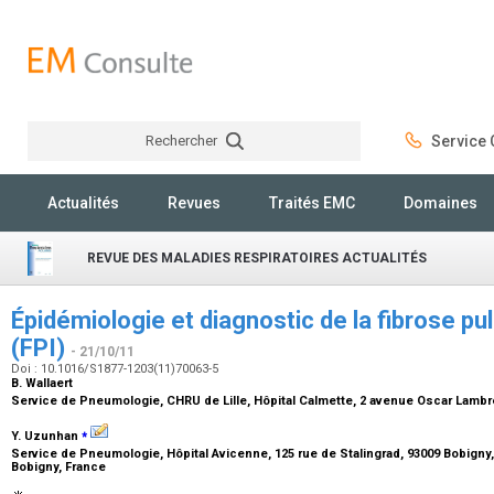
Rechercher
Service C
Rechercher
Actualités
Revues
Traités EMC
Domaines
REVUE DES MALADIES RESPIRATOIRES ACTUALITÉS
Épidémiologie et diagnostic de la fibrose pu
(FPI)
- 21/10/11
Doi : 10.1016/S1877-1203(11)70063-5
B. Wallaert
Service de Pneumologie, CHRU de Lille, Hôpital Calmette, 2 avenue Oscar Lambre
⁎
Y. Uzunhan
Service de Pneumologie, Hôpital Avicenne, 125 rue de Stalingrad, 93009 Bobigny,
Bobigny, France