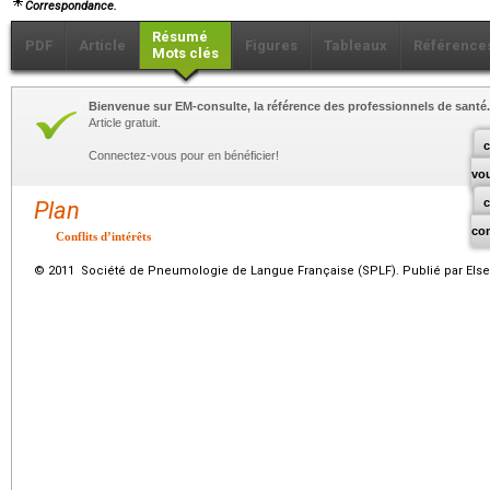
Correspondance.
Résumé
PDF
Article
Figures
Tableaux
Référence
Mots clés
Bienvenue sur EM-consulte, la référence des professionnels de santé.
Article gratuit.
c
Connectez-vous pour en bénéficier!
vo
Plan
co
Conflits d’intérêts
© 2011 Société de Pneumologie de Langue Française (SPLF). Publié par Elsev