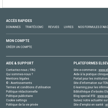
ACCÈS RAPIDES
DOMAINES
TRAITÉS EMC
REVUES
LIVRES
NOS FORMULES D'AB
MON COMPTE
CRÉER UN COMPTE
AIDE & SUPPORT
PLATEFORMES ELSE
Contactez-nous / FAQ
Site e-commerce :
www.el
Qui sommes-nous ?
Aide à la pratique clinique
Mentions légales
Portail pour les institution
© - Avertissements
Site d'information sur l'E
Termes et conditions d'utilisation
E-learning pour les infirmi
Politique rédactionnelle
Bibliothèque d'e-books Els
Politique publicitaire
Blog special IFSI :
www.gen
Cookie settings
Suivez notre actualité sur
Politique de la vie privée
Site d'emploi en santé :
e