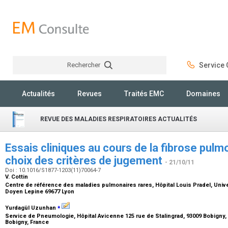
Rechercher
Service C
Rechercher
Actualités
Revues
Traités EMC
Domaines
REVUE DES MALADIES RESPIRATOIRES ACTUALITÉS
Essais cliniques au cours de la fibrose pulmo
choix des critères de jugement
- 21/10/11
Doi : 10.1016/S1877-1203(11)70064-7
V. Cottin
Centre de référence des maladies pulmonaires rares, Hôpital Louis Pradel, Unive
Doyen Lepine 69677 Lyon
⁎
Yurdagül Uzunhan
Service de Pneumologie, Hôpital Avicenne 125 rue de Stalingrad, 93009 Bobigny, 
Bobigny, France