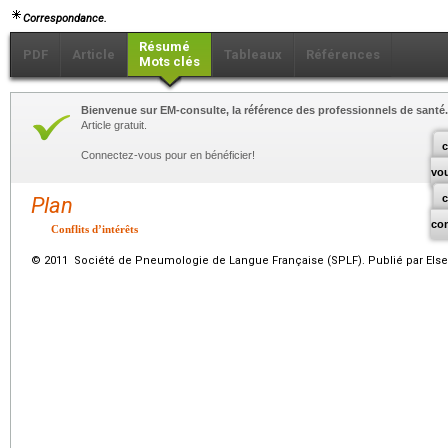
Correspondance.
Résumé
PDF
Article
Tableaux
Références
Mots clés
Bienvenue sur EM-consulte, la référence des professionnels de santé.
Article gratuit.
c
Connectez-vous pour en bénéficier!
vo
Plan
co
Conflits d’intérêts
© 2011 Société de Pneumologie de Langue Française (SPLF). Publié par Elsev