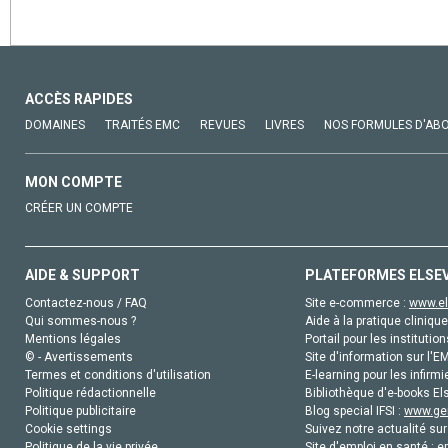
ACCÈS RAPIDES
DOMAINES
TRAITÉS EMC
REVUES
LIVRES
NOS FORMULES D'AB
MON COMPTE
CRÉER UN COMPTE
AIDE & SUPPORT
PLATEFORMES ELSE
Contactez-nous / FAQ
Site e-commerce :
www.el
Qui sommes-nous ?
Aide à la pratique clinique
Mentions légales
Portail pour les institution
© - Avertissements
Site d'information sur l'E
Termes et conditions d'utilisation
E-learning pour les infirmi
Politique rédactionnelle
Bibliothèque d'e-books Els
Politique publicitaire
Blog special IFSI :
www.gen
Cookie settings
Suivez notre actualité sur
Politique de la vie privée
Site d'emploi en santé :
e