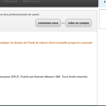
Tableaux
Références
p
ce des professionnels de santé.
connectez-vous
ou
créez un compte
pathique: les données de l’étude de cohorte observationnelle prospective nationale
çaise (SPLF). Publié par Elsevier Masson SAS. Tous droits réservés.