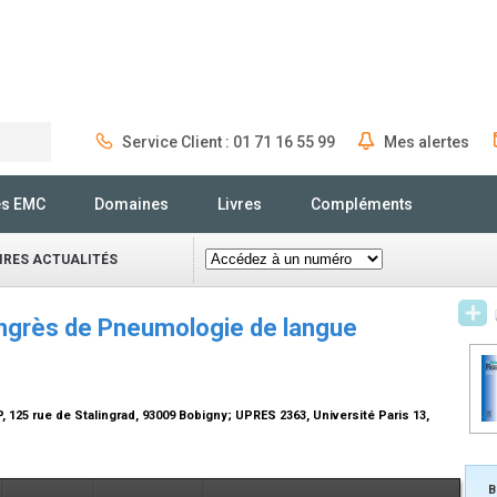
Service Client : 01 71 16 55 99
Mes alertes
Rechercher
és EMC
Domaines
Livres
Compléments
IRES ACTUALITÉS
grès de Pneumologie de langue
125 rue de Stalingrad, 93009 Bobigny; UPRES 2363, Université Paris 13,
B