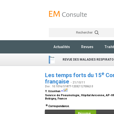
Rechercher
Actualités
Revues
Trait
REVUE DES MALADIES RESPIRATO
e
Les temps forts du 15
Con
française
- 21/10/11
Doi : 10.1016/S1877-1203(11)70062-3
⁎
Y. Uzunhan
Service de Pneumologie, Hôpital Avicenne, AP-HP, 
Bobigny, France
Correspondance.
Résumé