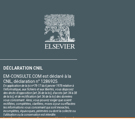
DÉCLARATION CNIL
EM-CONSULTE.COM est déclaré à la
CNIL, déclaration n° 1286925.
En application de la loi nº78-17 du 6 janvier 1978 relative à
l'informatique, aux fichiers et aux libertés, vous disposez
des droits d'opposition (art.26 de la loi), d'accès (art.34 à 38
de la loi), et de rectification (art.36 de la loi) des données
vous concernant. Ainsi, vous pouvez exiger que soient
rectifiées, complétées, clarifiées, mises à jour ou effacées
les informations vous concernant qui sont inexactes,
incomplètes, équivoques, périmées ou dont la collecte ou
l'utilisation ou la conservation est interdite.
Les informations personnelles concernant les visiteurs de
notre site, y compris leur identité, sont confidentielles.
Le responsable du site s'engage sur l'honneur à respecter
les conditions légales de confidentialité applicables en
France et à ne pas divulguer ces informations à des tiers.