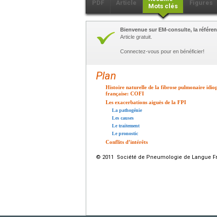
PDF
Article
Figures
Mots clés
Bienvenue sur EM-consulte, la référen
Article gratuit.
Connectez-vous pour en bénéficier!
Plan
Histoire naturelle de la fibrose pulmonaire idio
française: COFI
Les exacerbations aiguës de la FPI
La pathogénie
Les causes
Le traitement
Le pronostic
Conflits d’intérêts
© 2011 Société de Pneumologie de Langue Fran