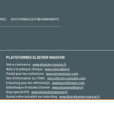
VRES
NOS FORMULES D'ABONNEMENTS
PLATEFORMES ELSEVIER MASSON
Site e-commerce :
www.elsevier-masson.fr
Aide à la pratique clinique :
www.clinicalkey.fr
Portail pour les institutions :
www.em-premium.com
Site d'information sur l'EMC :
emc-info.em-consulte.com
E-learning pour les infirmier(e)s :
pratique-infirmiere.com
Bibliothèque d'e-books Elsevier :
www.elsevierelibrary.fr
Blog special IFSI :
www.generationelsevier.fr
Suivez notre actualité sur notre blog :
www.blog-elsevier-masson.fr
Site d'emploi en santé :
emploisante.com