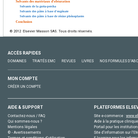
Solvants des matériaux d'obturation
Solvants de la gutta-percha
Solvants des pâtes à base d'eugénate
Solvants des pâtes à base de résine phénoplastes
Conclusion
© 2012 Elsevier Masson SAS. Tous droits réservés.
ACCÈS RAPIDES
DOMAINES
TRAITÉS EMC
REVUES
LIVRES
NOS FORMULES D'AB
MON COMPTE
CRÉER UN COMPTE
AIDE & SUPPORT
PLATEFORMES ELSE
Contactez-nous / FAQ
Site e-commerce :
www.el
Qui sommes-nous ?
Aide à la pratique clinique
Mentions légales
Portail pour les institution
© - Avertissements
Site d'information sur l'E
Termes et conditions d'utilisation
E-learning pour les infirmi