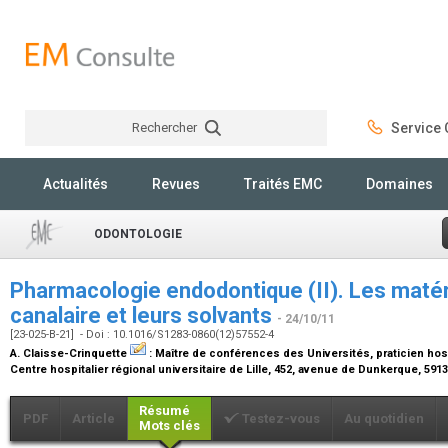
Rechercher
Service C
Rechercher
Actualités
Revues
Traités EMC
Domaines
ODONTOLOGIE
Pharmacologie endodontique (II). Les matér
canalaire et leurs solvants
- 24/10/11
[23-025-B-21] - Doi : 10.1016/S1283-0860(12)57552-4
A. Claisse-Crinquette
:
Maître de conférences des Universités, praticien hosp
Centre hospitalier régional universitaire de Lille, 452, avenue de Dunkerque, 59
Résumé
PDF
Article
Testez-vous
Au quotidien
Mots clés