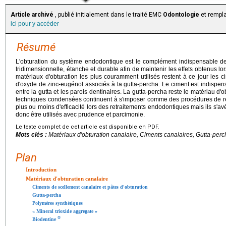
Article archivé
, publié initialement dans le traité EMC
Odontologie
et rempla
ici pour y accéder
Résumé
L'obturation du système endodontique est le complément indispensable de l
tridimensionnelle, étanche et durable afin de maintenir les effets obtenus l
matériaux d'obturation les plus couramment utilisés restent à ce jour les 
d'oxyde de zinc-eugénol associés à la gutta-percha. Le ciment est indispensab
entre la gutta et les parois dentinaires. La gutta-percha reste le matériau d'
techniques condensées continuent à s'imposer comme des procédures de réf
plus ou moins d'efficacité lors des retraitements endodontiques mais ils s'avère
donc être utilisés avec prudence et parcimonie.
Le texte complet de cet article est disponible en PDF.
Mots clés :
Matériaux d'obturation canalaire, Ciments canalaires, Gutta-perc
Plan
Introduction
Matériaux d'obturation canalaire
Ciments de scellement canalaire et pâtes d'obturation
Gutta-percha
Polymères synthétiques
« Mineral trioxide aggregate »
®
Biodentine