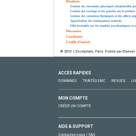
Résultats
Gestion des sensations physiques inhabituelles p
Gestion des cravings et des pensées sur le produit
Gestion des variations thymiques et des affects nég
Appréciation des renforçateurs naturels
Effet favorable sur les troubles psychiatriques co-
Discussion
Conclusion
Conflit d’intérêt
© 2010 L’Encéphale, Paris. Publié par Elsevier
ACCÈS RAPIDES
DOMAINES
TRAITÉS EMC
REVUES
LI
MON COMPTE
CRÉER UN COMPTE
AIDE & SUPPORT
Contactez-nous / FAQ