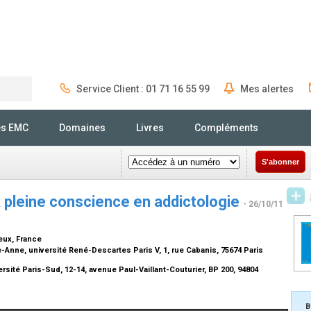
Service Client : 01 71 16 55 99
Mes alertes
Rechercher
és EMC
Domaines
Livres
Compléments
S'abonner
a pleine conscience en addictologie
- 26/10/11
eux, France
e-Anne, université René-Descartes Paris V, 1, rue Cabanis, 75674 Paris
sité Paris-Sud, 12-14, avenue Paul-Vaillant-Couturier, BP 200, 94804
B