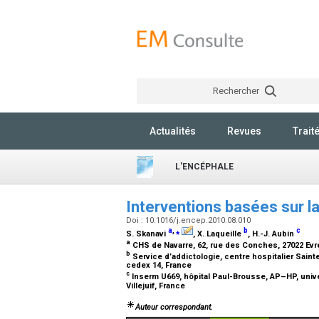
Rechercher
Actualités
Revues
Trait
L'ENCÉPHALE
Interventions basées sur l
Doi : 10.1016/j.encep.2010.08.010
a
,
⁎
b
c
S. Skanavi
, X. Laqueille
, H.-J. Aubin
a
CHS de Navarre, 62, rue des Conches, 27022 Evr
b
Service d’addictologie, centre hospitalier Saint
cedex 14, France
c
Inserm U669, hôpital Paul-Brousse, AP–HP, univer
Villejuif, France
Auteur correspondant.