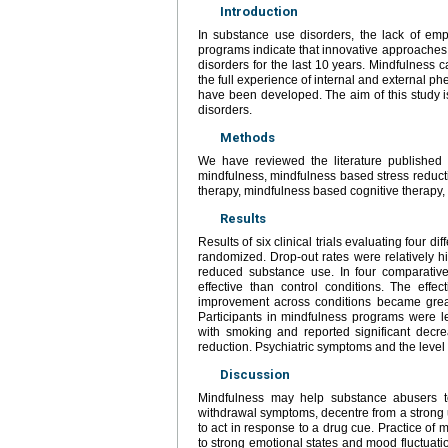
Introduction
In substance use disorders, the lack of empi
programs indicate that innovative approaches
disorders for the last 10
years. Mindfulness ca
the full experience of internal and external
have been developed. The aim of this study is
disorders.
Methods
We have reviewed the literature published
mindfulness, mindfulness based stress reduct
therapy, mindfulness based cognitive therapy,
Results
Results of six clinical trials evaluating four 
randomized. Drop-out rates were relatively hig
reduced substance use. In four comparative
effective than control conditions. The effe
improvement across conditions became grea
Participants in mindfulness programs were l
with smoking and reported significant decr
reduction. Psychiatric symptoms and the level 
Discussion
Mindfulness may help substance abusers t
withdrawal symptoms, decentre from a strong ur
to act in response to a drug cue. Practice of 
to strong emotional states and mood fluctuati