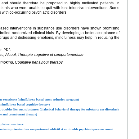
, and should therefore be proposed to highly motivated patients. In
tients who were unable to quit with less intensive interventions. Some
 with co-occurring psychiatric disorders.
ss based interventions in substance use disorders have shown promising
rolled randomized clinical trials. By developing a better acceptance of
drugs and distressing emotions, mindfulness may help in reducing the
en PDF.
ac, Alcool, Thérapie cognitive et comportementale
 Smoking, Cognitive behaviour therapy
ne conscience (mindfulness based stress reduction program)
(mindfulness based cognitive therapy)
troubles liés aux substances (dialectical behavioral therapy for substance use disorders)
nce and commitment therapy)
pleine conscience
patients présentant un comportement addictif et un trouble psychiatrique co-occurent