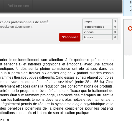
p
x
Références
L
u
pages
9
ce des professionnels de santé.
nécessite un abonnement.
Iconographies
0
Vidéos
0
S'abonner
Autres
0
orter intentionnellement son attention à l’expérience présente des
t sensoriels) et internes (cognitions et émotions) avec une attitude
eutiques fondés sur la pleine conscience ont été utilisés dans les
 nous a permis de trouver six articles originaux portant sur des essais
ogrammes thérapeutiques différents. Cinq essais sur six étaient contrôlés
us de vue en cours d’étude était assez élevé (entre 28 et 55 %). Cinq
icativement efficaces dans la réduction des consommations de produits.
ontré que le programme évalué était plus efficace que le traitement de
ents était suffisamment prolongé, l’efficacité des thérapies utilisant la
i sur les traitements témoins devenaient plus nettes et se maintenaient
ont également permis de réduire la symptomatologie psychiatrique et le
des bénéfices potentiels de la pleine conscience pour les patients
dications, modalités et limites de son utilisation pratique.
en PDF.