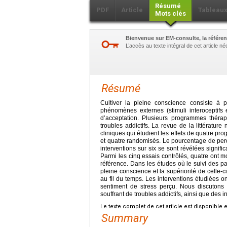
Résumé
PDF
Article
Tableau
Mots clés
Bienvenue sur EM-consulte, la référen
L’accès au texte intégral de cet article 
Résumé
Cultiver la pleine conscience consiste à p
phénomènes externes (stimuli interoceptifs e
d’acceptation. Plusieurs programmes thérap
troubles addictifs. La revue de la littérature
cliniques qui étudient les effets de quatre pr
et quatre randomisés. Le pourcentage de perd
interventions sur six se sont révélées signif
Parmi les cinq essais contrôlés, quatre ont m
référence. Dans les études où le suivi des pati
pleine conscience et la supériorité de celle-c
au fil du temps. Les interventions étudiées 
sentiment de stress perçu. Nous discutons 
souffrant de troubles addictifs, ainsi que des in
Le texte complet de cet article est disponible 
Summary