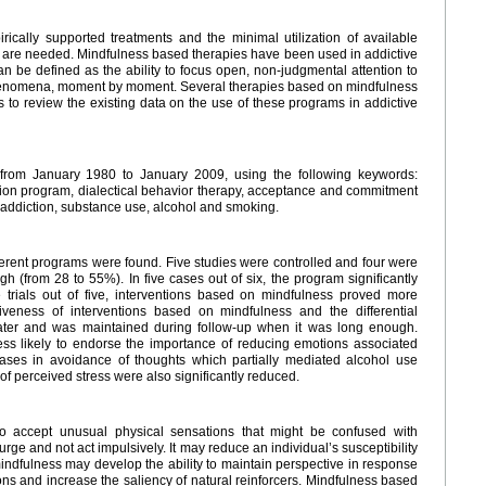
rically supported treatments and the minimal utilization of available
 are needed. Mindfulness based therapies have been used in addictive
n be defined as the ability to focus open, non-judgmental attention to
 phenomena, moment by moment. Several therapies based on mindfulness
 to review the existing data on the use of these programs in addictive
 from January 1980 to January 2009, using the following keywords:
ion program, dialectical behavior therapy, acceptance and commitment
 addiction, substance use, alcohol and smoking.
different programs were found. Five studies were controlled and four were
h (from 28 to 55%). In five cases out of six, the program significantly
 trials out of five, interventions based on mindfulness proved more
ctiveness of interventions based on mindfulness and the differential
ter and was maintained during follow-up when it was long enough.
ess likely to endorse the importance of reducing emotions associated
eases in avoidance of thoughts which partially mediated alcohol use
of perceived stress were also significantly reduced.
o accept unusual physical sensations that might be confused with
ge and not act impulsively. It may reduce an individual’s susceptibility
mindfulness may develop the ability to maintain perspective in response
ons and increase the saliency of natural reinforcers. Mindfulness based