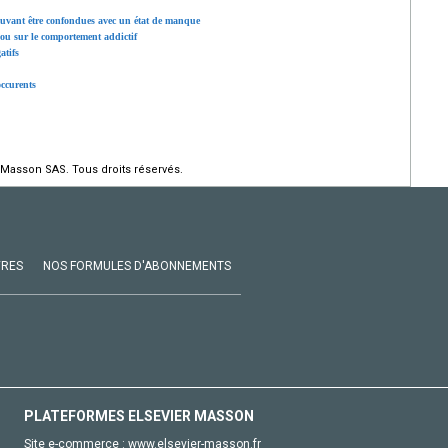
ouvant être confondues avec un état de manque
 ou sur le comportement addictif
atifs
occurents
 Masson SAS. Tous droits réservés.
VRES
NOS FORMULES D'ABONNEMENTS
PLATEFORMES ELSEVIER MASSON
Site e-commerce :
www.elsevier-masson.fr