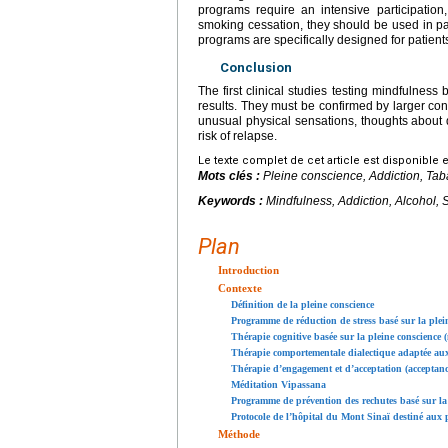
programs require an intensive participation
smoking cessation, they should be used in pa
programs are specifically designed for patients
Conclusion
The first clinical studies testing mindfulne
results. They must be confirmed by larger cont
unusual physical sensations, thoughts about 
risk of relapse.
Le texte complet de cet article est disponible 
Mots clés :
Pleine conscience, Addiction, Tab
Keywords :
Mindfulness, Addiction, Alcohol,
Plan
Introduction
Contexte
Définition de la pleine conscience
Programme de réduction de stress basé sur la plei
Thérapie cognitive basée sur la pleine conscience 
Thérapie comportementale dialectique adaptée aux 
Thérapie d’engagement et d’acceptation (accepta
Méditation Vipassana
Programme de prévention des rechutes basé sur la 
Protocole de l’hôpital du Mont Sinaï destiné aux 
Méthode