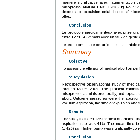
manière significative avec l’augmentation de
misoprostol était de 1040 (±
420)
μg. Pour 34
décours de l’expulsion, celui-ci est resté né
elles.
Conclusion
Le protocole médicamenteux avec prise oral
entre 12 et 14 SA mais avec un taux de geste 
Le texte complet de cet article est disponible 
Summary
Objective
To assess the efficacy of medical abortion pe
Study design
Retrospective observational study of medic
through March 2009. The protocol combin
misoprostol, administered orally, and repeated
abort. Outcome measures were the abortion ra
vacuum aspiration, the time of expulsion and 
Results
The study included 126 medical abortions. T
aspiration rate was 41%. The mean time to
(±
420) μg. Higher parity was significantly corr
Conclusion