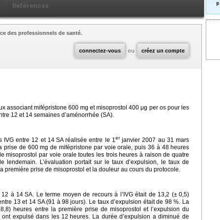
p
x
Références
ce des professionnels de santé.
connectez-vous
ou
créez un compte
ux associant mifépristone 600
mg et misoprostol 400
μg per os pour les
entre 12 et 14 semaines d’aménorrhée (SA).
er
s IVG entre 12 et 14
SA réalisée entre le 1
janvier 2007 au 31 mars
a prise de 600
mg de mifépristone par voie orale, puis 36 à 48
heures
e misoprostol par voie orale toutes les trois heures à raison de quatre
e lendemain. L’évaluation portait sur le taux d’expulsion, le taux de
la première prise de misoprostol et la douleur au cours du protocole.
G 12 à 14
SA. Le terme moyen de recours à l’IVG était de 13,2 (±
0,5)
ntre 13 et 14
SA (91 à 98
jours). Le taux d’expulsion était de 98 %. La
8,8) heures entre la première prise de misoprostol et l’expulsion du
 ont expulsé dans les 12
heures. La durée d’expulsion a diminué de