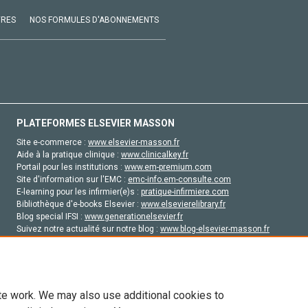
VRES
NOS FORMULES D'ABONNEMENTS
PLATEFORMES ELSEVIER MASSON
Site e-commerce :
www.elsevier-masson.fr
Aide à la pratique clinique :
www.clinicalkey.fr
Portail pour les institutions :
www.em-premium.com
Site d'information sur l'EMC :
emc-info.em-consulte.com
E-learning pour les infirmier(e)s :
pratique-infirmiere.com
Bibliothèque d'e-books Elsevier :
www.elsevierelibrary.fr
Blog special IFSI :
www.generationelsevier.fr
Suivez notre actualité sur notre blog :
www.blog-elsevier-masson.fr
Site d'emploi en santé :
emploisante.com
te work. We may also use additional cookies to