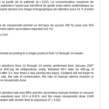
 la parité de la patiente (
p
=
0,02). La consommation moyenne de
 patientes n’ayant pas bénéficié de geste endo-utérin systématique au
cessaire devant une image échographique de rétention pour 41 % d’entre
e de misoprostol permet un fort taux de succès (98 %) pour une IVG
endo-utérin secondaire important (41 %).
en PDF.
rformed according to a single protocol from 12 through 14 weeks.
al abortions from 12 through 14 weeks performed from January 2007
ed 600
mg de mifepristone orally, followed 48
h later by 400
μg of
 after 3
h, four times a day (during two days), if patient did not begin to
te, the rate of complication, the rate of manual uterine revision or
the misoprostol dose.
he abortion rate was 98% and the secondary manual revision or vacuum
 expulsion was 10.4 (±
8.8)
h, and the mean misoprostol dose 1040
elated with shorter time to expulsion (
P
=
0.02).