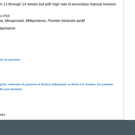
rom 12 through 14 weeks but with high rate of secondary manual revision
en PDF.
e, Misoprostol, Mifépristone, Premier trimestre tardif
fepristone
ire de grossesse
tion volontaire de grossesse et facteurs influençant sa durée et la douleur des patientes
n du post-abortum
vés.