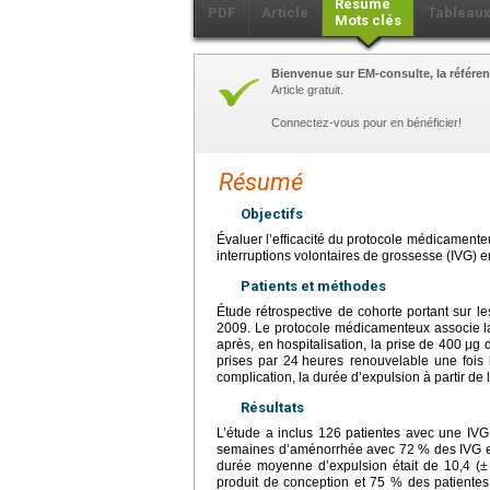
Résumé
PDF
Article
Tableau
Mots clés
Bienvenue sur EM-consulte, la référen
Article gratuit.
Connectez-vous pour en bénéficier!
Résumé
Objectifs
Évaluer l’efficacité du protocole médicamente
interruptions volontaires de grossesse (IVG) 
Patients et méthodes
Étude rétrospective de cohorte portant sur le
2009. Le protocole médicamenteux associe l
après, en hospitalisation, la prise de 400
μg d
prises par 24
heures renouvelable une fois l
complication, la durée d’expulsion à partir de 
Résultats
L’étude a inclus 126 patientes avec une IV
semaines d’aménorrhée avec 72 % des IVG e
durée moyenne d’expulsion était de 10,4 (±
produit de conception et 75 % des patientes