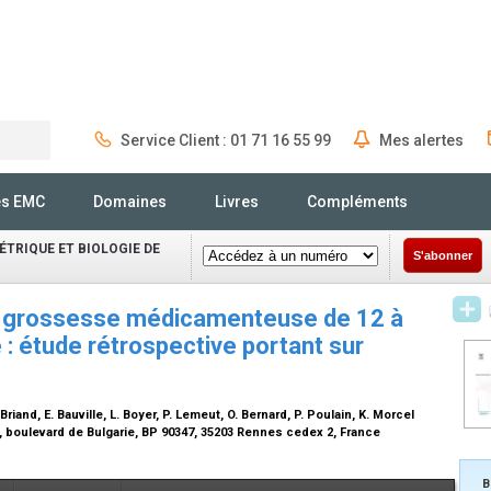
Service Client : 01 71 16 55 99
Mes alertes
Rechercher
és EMC
Domaines
Livres
Compléments
TRIQUE ET BIOLOGIE DE
S'abonner
 de grossesse médicamenteuse de 12 à
 étude rétrospective portant sur
Briand, E. Bauville, L. Boyer, P. Lemeut, O. Bernard, P. Poulain, K. Morcel
 boulevard de Bulgarie, BP 90347, 35203 Rennes cedex 2, France
B