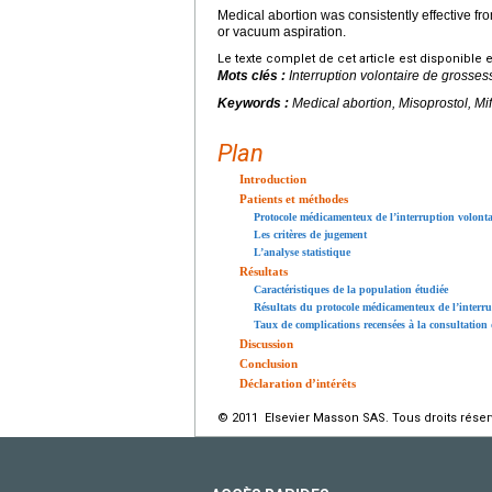
Medical abortion was consistently effective f
or vacuum aspiration.
Le texte complet de cet article est disponible 
Mots clés :
Interruption volontaire de grossess
Keywords :
Medical abortion, Misoprostol, Mi
Plan
Introduction
Patients et méthodes
Protocole médicamenteux de l’interruption volonta
Les critères de jugement
L’analyse statistique
Résultats
Caractéristiques de la population étudiée
Résultats du protocole médicamenteux de l’interrup
Taux de complications recensées à la consultatio
Discussion
Conclusion
Déclaration d’intérêts
© 2011 Elsevier Masson SAS. Tous droits réser