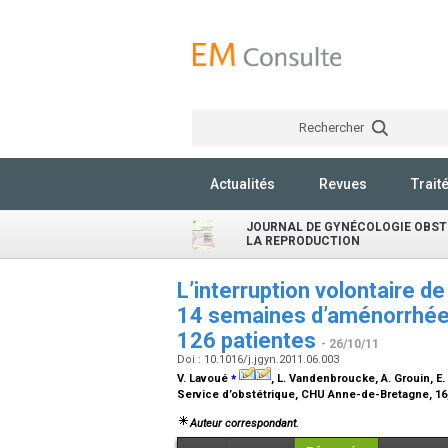
Rechercher
Actualités
Revues
Trait
JOURNAL DE GYNÉCOLOGIE OBSTÉ
LA REPRODUCTION
L’interruption volontaire
14 semaines d’aménorrhée :
126 patientes
- 26/10/11
Doi : 10.1016/j.jgyn.2011.06.003
⁎
V. Lavoué
, L. Vandenbroucke, A. Grouin, E. 
Service d’obstétrique, CHU Anne-de-Bretagne, 16,
Auteur correspondant.