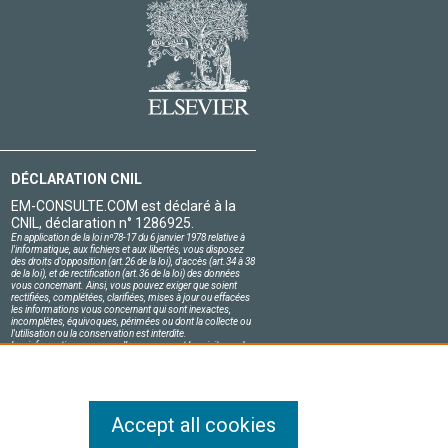
DÉCLARATION CNIL
EM-CONSULTE.COM est déclaré à la
CNIL, déclaration n° 1286925.
En application de la loi nº78-17 du 6 janvier 1978 relative à
l'informatique, aux fichiers et aux libertés, vous disposez
des droits d'opposition (art.26 de la loi), d'accès (art.34 à 38
de la loi), et de rectification (art.36 de la loi) des données
vous concernant. Ainsi, vous pouvez exiger que soient
rectifiées, complétées, clarifiées, mises à jour ou effacées
les informations vous concernant qui sont inexactes,
incomplètes, équivoques, périmées ou dont la collecte ou
l'utilisation ou la conservation est interdite.
Les informations personnelles concernant les visiteurs de
notre site, y compris leur identité, sont confidentielles.
Le responsable du site s'engage sur l'honneur à respecter
les conditions légales de confidentialité applicables en
France et à ne pas divulguer ces informations à des tiers.
Accept all cookies