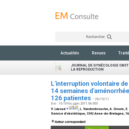
Rechercher
Actualités
Revues
Trait
JOURNAL DE GYNÉCOLOGIE OBSTÉ
LA REPRODUCTION
L’interruption volontaire
14 semaines d’aménorrhée :
126 patientes
- 26/10/11
Doi : 10.1016/j.jgyn.2011.06.003
⁎
V. Lavoué
, L. Vandenbroucke, A. Grouin, E. 
Service d’obstétrique, CHU Anne-de-Bretagne, 16,
Auteur correspondant.