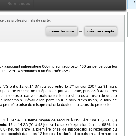
p
x
Références
ce des professionnels de santé.
connectez-vous
ou
créez un compte
ux associant mifépristone 600
mg et misoprostol 400
μg per os pour les
entre 12 et 14 semaines d’aménorrhée (SA).
er
s IVG entre 12 et 14
SA réalisée entre le 1
janvier 2007 au 31 mars
a prise de 600
mg de mifépristone par voie orale, puis 36 à 48
heures
e misoprostol par voie orale toutes les trois heures à raison de quatre
e lendemain. L’évaluation portait sur le taux d’expulsion, le taux de
la première prise de misoprostol et la douleur au cours du protocole.
G 12 à 14
SA. Le terme moyen de recours à l’IVG était de 13,2 (±
0,5)
ntre 13 et 14
SA (91 à 98
jours). Le taux d’expulsion était de 98 %. La
8,8) heures entre la première prise de misoprostol et l’expulsion du
 ont expulsé dans les 12
heures. La durée d’expulsion a diminué de