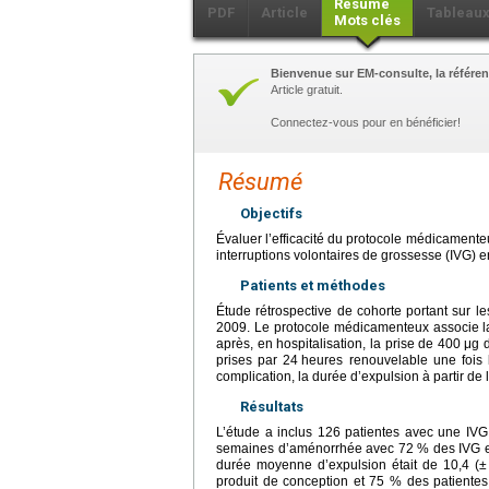
Résumé
PDF
Article
Tableau
Mots clés
Bienvenue sur EM-consulte, la référen
Article gratuit.
Connectez-vous pour en bénéficier!
Résumé
Objectifs
Évaluer l’efficacité du protocole médicamente
interruptions volontaires de grossesse (IVG) 
Patients et méthodes
Étude rétrospective de cohorte portant sur le
2009. Le protocole médicamenteux associe l
après, en hospitalisation, la prise de 400
μg d
prises par 24
heures renouvelable une fois l
complication, la durée d’expulsion à partir de 
Résultats
L’étude a inclus 126 patientes avec une IV
semaines d’aménorrhée avec 72 % des IVG e
durée moyenne d’expulsion était de 10,4 (±
produit de conception et 75 % des patientes