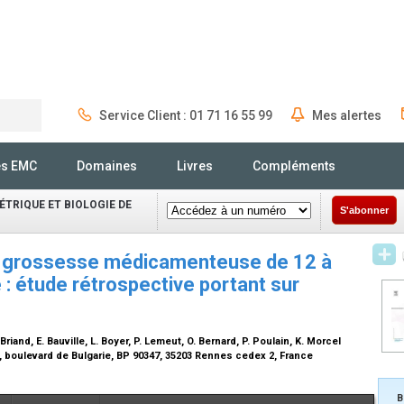
Service Client : 01 71 16 55 99
Mes alertes
Rechercher
és EMC
Domaines
Livres
Compléments
TRIQUE ET BIOLOGIE DE
S'abonner
 de grossesse médicamenteuse de 12 à
 étude rétrospective portant sur
Briand, E. Bauville, L. Boyer, P. Lemeut, O. Bernard, P. Poulain, K. Morcel
 boulevard de Bulgarie, BP 90347, 35203 Rennes cedex 2, France
B