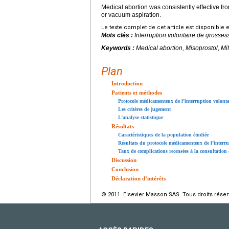
Medical abortion was consistently effective f
or vacuum aspiration.
Le texte complet de cet article est disponible 
Mots clés :
Interruption volontaire de grossess
Keywords :
Medical abortion, Misoprostol, Mi
Plan
Introduction
Patients et méthodes
Protocole médicamenteux de l’interruption volonta
Les critères de jugement
L’analyse statistique
Résultats
Caractéristiques de la population étudiée
Résultats du protocole médicamenteux de l’interrup
Taux de complications recensées à la consultatio
Discussion
Conclusion
Déclaration d’intérêts
© 2011 Elsevier Masson SAS. Tous droits réser