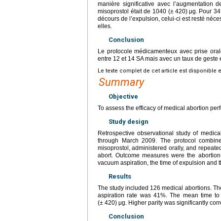
manière significative avec l’augmentation de
misoprostol était de 1040 (±
420)
μg. Pour 34
décours de l’expulsion, celui-ci est resté né
elles.
Conclusion
Le protocole médicamenteux avec prise oral
entre 12 et 14 SA mais avec un taux de geste 
Le texte complet de cet article est disponible 
Summary
Objective
To assess the efficacy of medical abortion pe
Study design
Retrospective observational study of medic
through March 2009. The protocol combin
misoprostol, administered orally, and repeated
abort. Outcome measures were the abortion ra
vacuum aspiration, the time of expulsion and 
Results
The study included 126 medical abortions. T
aspiration rate was 41%. The mean time to
(±
420) μg. Higher parity was significantly corr
Conclusion