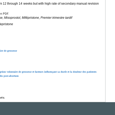
rom 12 through 14 weeks but with high rate of secondary manual revision
en PDF.
e, Misoprostol, Mifépristone, Premier trimestre tardif
fepristone
ire de grossesse
tion volontaire de grossesse et facteurs influençant sa durée et la douleur des patientes
n du post-abortum
vés.