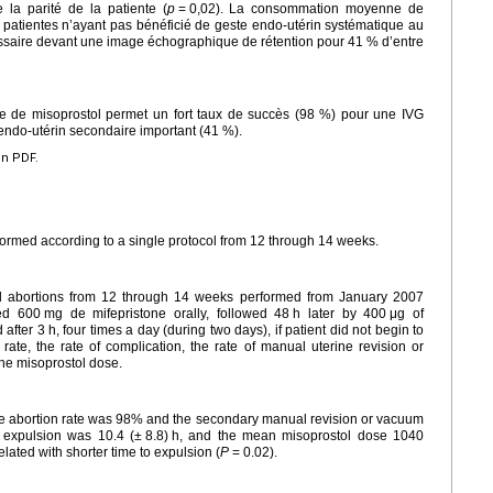
 la parité de la patiente (
p
=
0,02). La consommation moyenne de
 patientes n’ayant pas bénéficié de geste endo-utérin systématique au
cessaire devant une image échographique de rétention pour 41 % d’entre
e de misoprostol permet un fort taux de succès (98 %) pour une IVG
endo-utérin secondaire important (41 %).
en PDF.
rformed according to a single protocol from 12 through 14 weeks.
al abortions from 12 through 14 weeks performed from January 2007
ed 600
mg de mifepristone orally, followed 48
h later by 400
μg of
 after 3
h, four times a day (during two days), if patient did not begin to
te, the rate of complication, the rate of manual uterine revision or
the misoprostol dose.
he abortion rate was 98% and the secondary manual revision or vacuum
 expulsion was 10.4 (±
8.8)
h, and the mean misoprostol dose 1040
elated with shorter time to expulsion (
P
=
0.02).