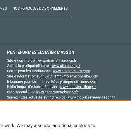
VRES
NOS FORMULES D'ABONNEMENTS
PLATEFORMES ELSEVIER MASSON
Site e-commerce :
www.elsevier-masson.fr
Aide à la pratique clinique :
www.clinicalkey.fr
Portail pour les institutions :
www.em-premium.com
Site d'information sur l'EMC :
emc-info.em-consulte.com
E-learning pour les infirmier(e)s :
pratique-infirmiere.com
Bibliothèque d'e-books Elsevier :
www.elsevierelibrary.fr
Blog special IFSI :
www.generationelsevier.fr
Suivez notre actualité sur notre blog :
www.blog-elsevier-masson.fr
Site d'emploi en santé :
emploisante.com
te work. We may also use additional cookies to