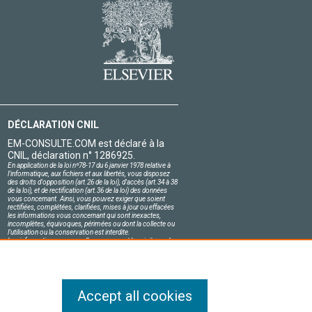
DÉCLARATION CNIL
EM-CONSULTE.COM est déclaré à la
CNIL, déclaration n° 1286925.
En application de la loi nº78-17 du 6 janvier 1978 relative à
l'informatique, aux fichiers et aux libertés, vous disposez
des droits d'opposition (art.26 de la loi), d'accès (art.34 à 38
de la loi), et de rectification (art.36 de la loi) des données
vous concernant. Ainsi, vous pouvez exiger que soient
rectifiées, complétées, clarifiées, mises à jour ou effacées
les informations vous concernant qui sont inexactes,
incomplètes, équivoques, périmées ou dont la collecte ou
l'utilisation ou la conservation est interdite.
Les informations personnelles concernant les visiteurs de
notre site, y compris leur identité, sont confidentielles.
Le responsable du site s'engage sur l'honneur à respecter
les conditions légales de confidentialité applicables en
France et à ne pas divulguer ces informations à des tiers.
Accept all cookies