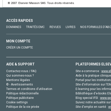
© 2007 Elsevier Masson SAS. Tous droits réservés.
ACCÈS RAPIDES
DOMAINES
TRAITÉS EMC
REVUES
LIVRES
NOS FORMULES D'AB
MON COMPTE
CRÉER UN COMPTE
AIDE & SUPPORT
PLATEFORMES ELSE
Contactez-nous / FAQ
Site e-commerce :
www.el
Qui sommes-nous ?
Aide à la pratique clinique
Mentions légales
Portail pour les institution
© - Avertissements
Site d'information sur l'E
Termes et conditions d'utilisation
E-learning pour les infirmi
Politique rédactionnelle
Bibliothèque d'e-books Els
Politique publicitaire
Blog special IFSI :
www.gen
Cookie settings
Suivez notre actualité sur
Politique de la vie privée
Site d'emploi en santé :
e