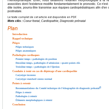
l'hémodynamique. Enfin, nous détaillons l'examen morphologique à la r
associées dont l'existence modifie fondamentalement le pronostic. Ce n'est
dite isolée, pourra être transmise aux équipes cardiopédiatriques afin d'en o
postnatale.
Le texte complet de cet article est disponible en PDF.
Mots clés :
Coeur foetal, Cardiopathie, Diagnostic prénatal
Plan
Introduction
Rappel technique
Pièges
Pièges techniques
Pièges anatomiques
Pathologies cardiaques
Premier temps : pathologies de position
Deuxième temps, pathologies d'admission : quatre points clés
Troisième temps : pathologies de l'éjection
Conduite à tenir en cas de dépistage d'une cardiopathie
Caryotype inconnu
Caryotype standard connu normal
Points à retenir
[
]
Recommandations du Comité technique de l'échographie de diagnostic prénatal
Pièges à retenir
Pathologies à retenir
Éléments morphologiques à retenir
Conclusion