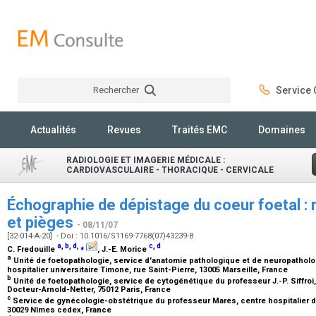
Rechercher
Service C
Rechercher
Actualités
Revues
Traités EMC
Domaines
RADIOLOGIE ET IMAGERIE MÉDICALE :
CARDIOVASCULAIRE - THORACIQUE - CERVICALE
Échographie de dépistage du coeur foetal : 
et pièges
- 08/11/07
[32-014-A-20] - Doi : 10.1016/S1169-7768(07)43239-8
a
,
b
,
d
,
⁎
c
,
d
C. Fredouille
, J.-E. Morice
a
Unité de foetopathologie, service d'anatomie pathologique et de neuropatholog
hospitalier universitaire Timone, rue Saint-Pierre, 13005 Marseille, France
b
Unité de foetopathologie, service de cytogénétique du professeur J.-P. Siffro
Docteur-Arnold-Netter, 75012 Paris, France
c
Service de gynécologie-obstétrique du professeur Mares, centre hospitalier 
30029 Nîmes cedex, France