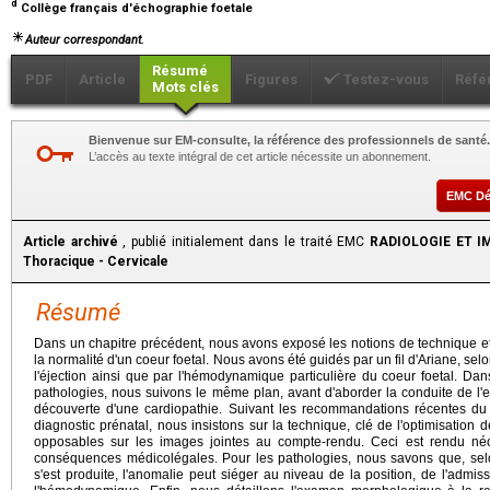
d
Collège français d'échographie foetale
Auteur correspondant.
Résumé
PDF
Article
Figures
Testez-vous
Réfé
Mots clés
Bienvenue sur EM-consulte, la référence des professionnels de santé.
L’accès au texte intégral de cet article nécessite un abonnement.
EMC D
Article archivé
, publié initialement dans le traité EMC
RADIOLOGIE ET IM
Thoracique - Cervicale
Résumé
Dans un chapitre précédent, nous avons exposé les notions de technique et
la normalité d'un coeur foetal. Nous avons été guidés par un fil d'Ariane, selon
l'éjection ainsi que par l'hémodynamique particulière du coeur foetal. Dan
pathologies, nous suivons le même plan, avant d'aborder la conduite de l
découverte d'une cardiopathie. Suivant les recommandations récentes du
diagnostic prénatal, nous insistons sur la technique, clé de l'optimisation 
opposables sur les images jointes au compte-rendu. Ceci est rendu néce
conséquences médicolégales. Pour les pathologies, nous savons que, sel
s'est produite, l'anomalie peut siéger au niveau de la position, de l'admis