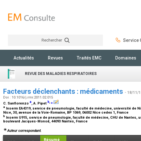
Rechercher
Service C
Rechercher
Actualités
Revues
Traités EMC
Domaines
REVUE DES MALADIES RESPIRATOIRES
Facteurs déclenchants : médicaments
- 18/11/
Doi : 10.1016/j.rmr.2011.02.015
a
b
,
⁎
C. Sanfiorenzo
, A. Pipet
a
Inserm EA4319, service de pneumologie, faculté de médecine, université de Nic
Nice, 30, avenue de la Voie-Romaine, BP 1069, 06002 Nice cedex 1, France
b
Inserm U915, service de pneumologie, faculté de médecine, CHU de Nantes, univ
boulevard Jacques-Monod, 44093 Nantes, France
Auteur correspondant.
Résumé