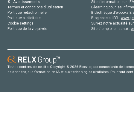
© - Avertissements
Site d'information sur l'E
Termes et conditions d'utilisation
E-learning pour les infirmi
Politique rédactionnelle
Bibliothèque d'e-books Els
Politique publicitaire
Blog special IFSI :
www.gen
Cookie settings
Suivez notre actualité sur
Politique de la vie privée
Site d'emploi en santé :
e
Tout le contenu de ce site: Copyright © 2026 Elsevier, ses concédants de licence e
de données, a la formation en IA et aux technologies similaires. Pour tout con