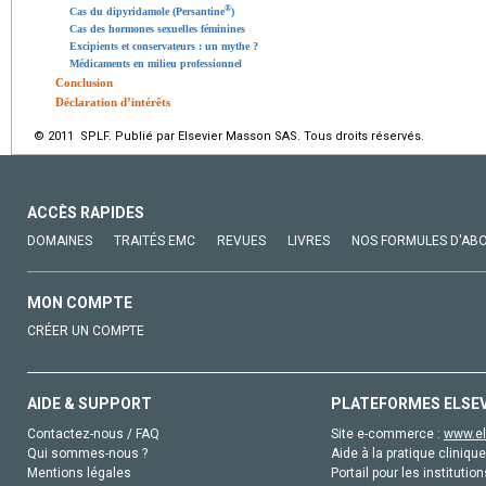
®
Cas du dipyridamole (Persantine
)
Cas des hormones sexuelles féminines
Excipients et conservateurs : un mythe ?
Médicaments en milieu professionnel
Conclusion
Déclaration d’intérêts
© 2011 SPLF. Publié par Elsevier Masson SAS. Tous droits réservés.
ACCÈS RAPIDES
DOMAINES
TRAITÉS EMC
REVUES
LIVRES
NOS FORMULES D'AB
MON COMPTE
CRÉER UN COMPTE
AIDE & SUPPORT
PLATEFORMES ELSE
Contactez-nous / FAQ
Site e-commerce :
www.el
Qui sommes-nous ?
Aide à la pratique clinique
Mentions légales
Portail pour les institution