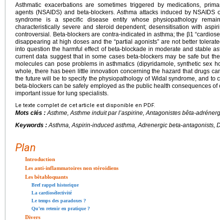
Asthmatic exacerbations are sometimes triggered by medications, primari
agents (NSAIDS) and beta-blockers. Asthma attacks induced by NSAIDS o
syndrome is a specific disease entity whose physiopathology remain
characteristically severe and steroid dependent; desensitisation with aspi
controversial. Beta-blockers are contra-indicated in asthma; the β1 “cardiosel
disappearing at high doses and the “partial agonists” are not better tolerat
into question the harmful effect of beta-blockade in moderate and stable a
current data suggest that in some cases beta-blockers may be safe but thei
molecules can pose problems in asthmatics (dipyridamole, synthetic sex h
whole, there has been little innovation concerning the hazard that drugs ca
the future will be to specify the physiopathology of Widal syndrome, and to c
beta-blockers can be safely employed as the public health consequences of 
important issue for lung specialists.
Le texte complet de cet article est disponible en PDF.
Mots clés :
Asthme, Asthme induit par l’aspirine, Antagonistes bêta-adréner
Keywords :
Asthma, Aspirin-induced asthma, Adrenergic beta-antagonists, Dr
Plan
Introduction
Les anti-inflammatoires non stéroidiens
Les bêtabloquants
Bref rappel historique
La cardiosélectivité
Le temps des paradoxes ?
Qu’en retenir en pratique ?
Divers