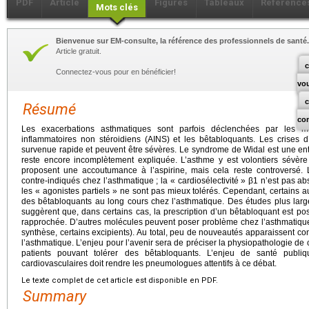
PDF
Article
Figures
Tableaux
Référence
Mots clés
Bienvenue sur EM-consulte, la référence des professionnels de santé.
Article gratuit.
c
Connectez-vous pour en bénéficier!
vo
Résumé
co
Les exacerbations asthmatiques sont parfois déclenchées par les mé
inflammatoires non stéroidiens (AINS) et les bêtabloquants. Les crises 
survenue rapide et peuvent être sévères. Le syndrome de Widal est une enti
reste encore incomplètement expliquée. L’asthme y est volontiers sévère 
proposent une accoutumance à l’aspirine, mais cela reste controversé. 
contre-indiqués chez l’asthmatique ; la « cardiosélectivité » β1 n’est pas ab
les « agonistes partiels » ne sont pas mieux tolérés. Cependant, certains au
des bêtabloquants au long cours chez l’asthmatique. Des études plus lar
suggèrent que, dans certains cas, la prescription d’un bêtabloquant est p
rapprochée. D’autres molécules peuvent poser problème chez l’asthmatiqu
synthèse, certains excipients). Au total, peu de nouveautés apparaissent c
l’asthmatique. L’enjeu pour l’avenir sera de préciser la physiopathologie de c
patients pouvant tolérer des bêtabloquants. L’enjeu de santé publi
cardiovasculaires doit rendre les pneumologues attentifs à ce débat.
Le texte complet de cet article est disponible en PDF.
Summary