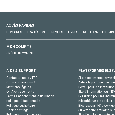
ACCÈS RAPIDES
DOMAINES
TRAITÉS EMC
REVUES
LIVRES
NOS FORMULES D'AB
MON COMPTE
CRÉER UN COMPTE
AIDE & SUPPORT
PLATEFORMES ELSE
Contactez-nous / FAQ
Site e-commerce :
www.el
Qui sommes-nous ?
Aide à la pratique clinique
Mentions légales
Portail pour les institution
© - Avertissements
Site d'information sur l'E
Termes et conditions d'utilisation
E-learning pour les infirmi
Politique rédactionnelle
Bibliothèque d'e-books Els
Politique publicitaire
Blog special IFSI :
www.gen
Cookie settings
Suivez notre actualité sur
Politique de la vie privée
Site d'emploi en santé :
e