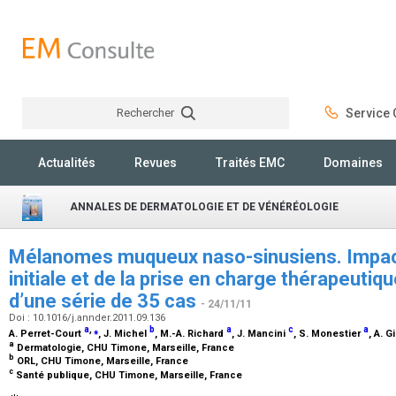
Rechercher
Service C
Rechercher
Actualités
Revues
Traités EMC
Domaines
ANNALES DE DERMATOLOGIE ET DE VÉNÉRÉOLOGIE
Mélanomes muqueux naso-sinusiens. Impacts
initiale et de la prise en charge thérapeutique
d’une série de 35 cas
- 24/11/11
Doi : 10.1016/j.annder.2011.09.136
a
,
⁎
b
a
c
a
A. Perret-Court
, J. Michel
, M.-A. Richard
, J. Mancini
, S. Monestier
, A. 
a
Dermatologie, CHU Timone, Marseille, France
b
ORL, CHU Timone, Marseille, France
c
Santé publique, CHU Timone, Marseille, France