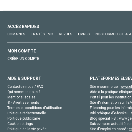
ACCÈS RAPIDES
DOMAINES
TRAITÉS EMC
REVUES
LIVRES
NOS FORMULES D'AB
MON COMPTE
CRÉER UN COMPTE
AIDE & SUPPORT
PLATEFORMES ELSE
Contactez-nous / FAQ
Site e-commerce :
www.el
Qui sommes-nous ?
Aide à la pratique clinique
Mentions légales
Portail pour les institution
© - Avertissements
Site d'information sur l'E
Termes et conditions d'utilisation
E-learning pour les infirmi
Politique rédactionnelle
Bibliothèque d'e-books Els
Politique publicitaire
Blog special IFSI :
www.gen
Cookie settings
Suivez notre actualité sur
Politique de la vie privée
Site d'emploi en santé :
e