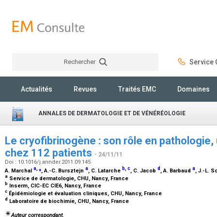
Rechercher
Service C
Rechercher
Actualités
Revues
Traités EMC
Domaines
ANNALES DE DERMATOLOGIE ET DE VÉNÉRÉOLOGIE
Le cryofibrinogène : son rôle en pathologie
chez 112 patients
- 24/11/11
Doi : 10.1016/j.annder.2011.09.145
a
,
⁎
a
b
,
c
d
a
A. Marchal
, A.-C. Bursztejn
, C. Latarche
, C. Jacob
, A. Barbaud
, J.-L.
a
Service de dermatologie, CHU, Nancy, France
b
Inserm, CIC-EC CIE6, Nancy, France
c
Épidémiologie et évaluation cliniques, CHU, Nancy, France
d
Laboratoire de biochimie, CHU, Nancy, France
Auteur correspondant.