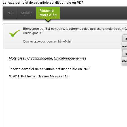
Le texte complet de cet article est disponible en PDF.
Résumé
PDF
Article
Mots clés
Bienvenue sur EM-consulte, la référence des professionnels de santé.
Article gratuit.
c
Connectez-vous pour en bénéficier!
vo
Mots clés :
Cryofibrinogène, Cryofibrinogénémies
co
Le texte complet de cet article est disponible en PDF.
© 2011 Publié par Elsevier Masson SAS.