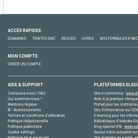
ACCÈS RAPIDES
DOMAINES
TRAITÉS EMC
REVUES
LIVRES
NOS FORMULES D'AB
MON COMPTE
CRÉER UN COMPTE
AIDE & SUPPORT
PLATEFORMES ELSE
Contactez-nous / FAQ
Site e-commerce :
www.el
Qui sommes-nous ?
Aide à la pratique clinique
Mentions légales
Portail pour les institution
© - Avertissements
Site d'information sur l'E
Termes et conditions d'utilisation
E-learning pour les infirmi
Politique rédactionnelle
Bibliothèque d'e-books Els
Politique publicitaire
Blog special IFSI :
www.gen
Cookie settings
Suivez notre actualité sur
Politique de la vie privée
Site d'emploi en santé :
e