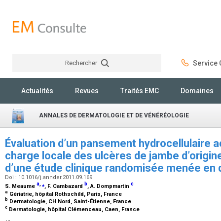
Rechercher
Service C
Rechercher
Actualités
Revues
Traités EMC
Domaines
ANNALES DE DERMATOLOGIE ET DE VÉNÉRÉOLOGIE
Évaluation d’un pansement hydrocellulaire ac
charge locale des ulcères de jambe d’origine
d’une étude clinique randomisée menée en
Doi : 10.1016/j.annder.2011.09.169
a
,
⁎
b
c
S. Meaume
, F. Cambazard
, A. Dompmartin
a
Gériatrie, hôpital Rothschild, Paris, France
b
Dermatologie, CH Nord, Saint-Étienne, France
c
Dermatologie, hôpital Clémenceau, Caen, France