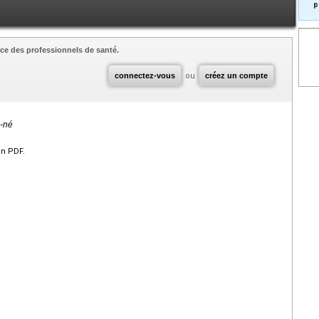
p
ce des professionnels de santé.
connectez-vous
ou
créez un compte
u-né
en PDF.