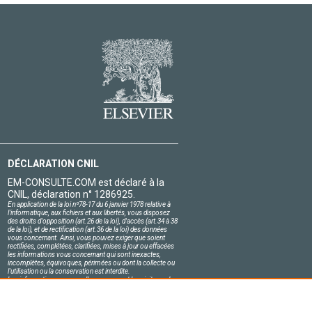
DÉCLARATION CNIL
EM-CONSULTE.COM est déclaré à la
CNIL, déclaration n° 1286925.
En application de la loi nº78-17 du 6 janvier 1978 relative à
l'informatique, aux fichiers et aux libertés, vous disposez
des droits d'opposition (art.26 de la loi), d'accès (art.34 à 38
de la loi), et de rectification (art.36 de la loi) des données
vous concernant. Ainsi, vous pouvez exiger que soient
rectifiées, complétées, clarifiées, mises à jour ou effacées
les informations vous concernant qui sont inexactes,
incomplètes, équivoques, périmées ou dont la collecte ou
l'utilisation ou la conservation est interdite.
Les informations personnelles concernant les visiteurs de
notre site, y compris leur identité, sont confidentielles.
Le responsable du site s'engage sur l'honneur à respecter
les conditions légales de confidentialité applicables en