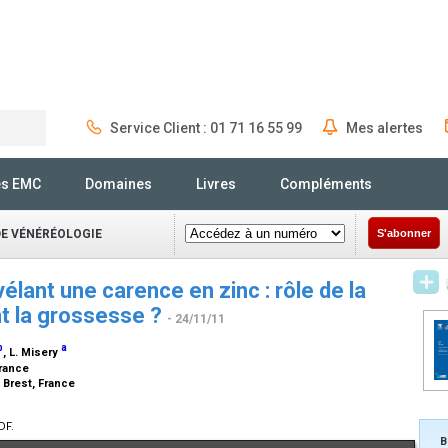
Service Client : 01 71 16 55 99
Mes alertes
Rechercher
és EMC
Domaines
Livres
Compléments
DE VÉNÉRÉOLOGIE
S'abonner
élant une carence en zinc : rôle de la
t la grossesse ?
- 24/11/11
b
a
, L. Misery
France
 Brest, France
DF.
B