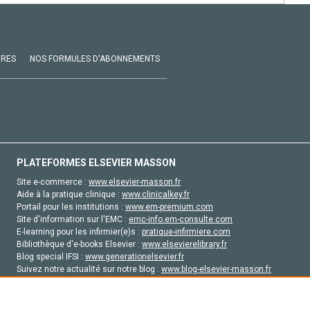
VRES
NOS FORMULES D'ABONNEMENTS
PLATEFORMES ELSEVIER MASSON
Site e-commerce :
www.elsevier-masson.fr
Aide à la pratique clinique :
www.clinicalkey.fr
Portail pour les institutions :
www.em-premium.com
Site d'information sur l'EMC :
emc-info.em-consulte.com
E-learning pour les infirmier(e)s :
pratique-infirmiere.com
Bibliothèque d'e-books Elsevier :
www.elsevierelibrary.fr
Blog special IFSI :
www.generationelsevier.fr
Suivez notre actualité sur notre blog :
www.blog-elsevier-masson.fr
Site d'emploi en santé :
emploisante.com