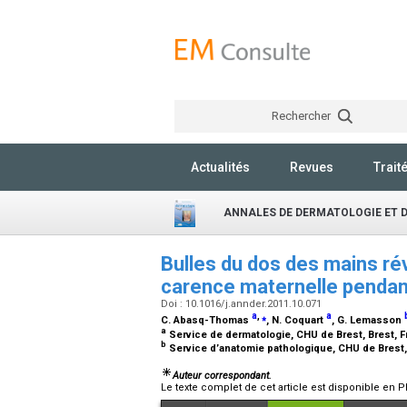
Rechercher
Actualités
Revues
Trait
ANNALES DE DERMATOLOGIE ET 
Bulles du dos des mains rév
carence maternelle pendan
Doi : 10.1016/j.annder.2011.10.071
a
,
⁎
a
C. Abasq-Thomas
, N. Coquart
, G. Lemasson
a
Service de dermatologie, CHU de Brest, Brest, 
b
Service d’anatomie pathologique, CHU de Brest,
Auteur correspondant.
Le texte complet de cet article est disponible en P