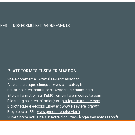
VRES
NOS FORMULES D'ABONNEMENTS
PLATEFORMES ELSEVIER MASSON
Site e-commerce :
www.elsevier-masson.fr
Aide à la pratique clinique :
www.clinicalkey.fr
Portail pour les institutions :
www.em-premium.com
Site d'information sur l'EMC :
emc-info.em-consulte.com
E-learning pour les infirmier(e)s :
pratique-infirmiere.com
Bibliothèque d'e-books Elsevier :
www.elsevierelibrary.fr
Blog special IFSI :
www.generationelsevier.fr
Suivez notre actualité sur notre blog :
www.blog-elsevier-masson.fr
Site d'emploi en santé :
emploisante.com