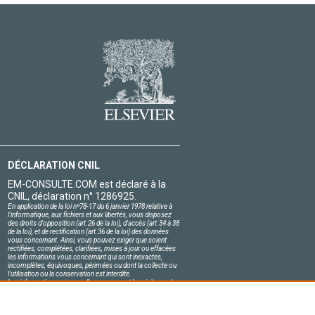
DÉCLARATION CNIL
EM-CONSULTE.COM est déclaré à la
CNIL, déclaration n° 1286925.
En application de la loi nº78-17 du 6 janvier 1978 relative à
l'informatique, aux fichiers et aux libertés, vous disposez
des droits d'opposition (art.26 de la loi), d'accès (art.34 à 38
de la loi), et de rectification (art.36 de la loi) des données
vous concernant. Ainsi, vous pouvez exiger que soient
rectifiées, complétées, clarifiées, mises à jour ou effacées
les informations vous concernant qui sont inexactes,
incomplètes, équivoques, périmées ou dont la collecte ou
l'utilisation ou la conservation est interdite.
Les informations personnelles concernant les visiteurs de
notre site, y compris leur identité, sont confidentielles.
Le responsable du site s'engage sur l'honneur à respecter
les conditions légales de confidentialité applicables en