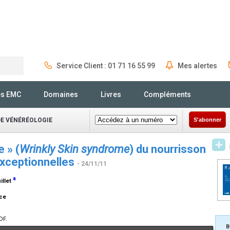
Service Client : 01 71 16 55 99
Mes alertes
Rechercher
és EMC
Domaines
Livres
Compléments
DE VÉNÉRÉOLOGIE
S'abonner
 » (
Wrinkly Skin syndrome
) du nourrisson
exceptionnelles
- 24/11/11
a
uillet
nce
DF.
B