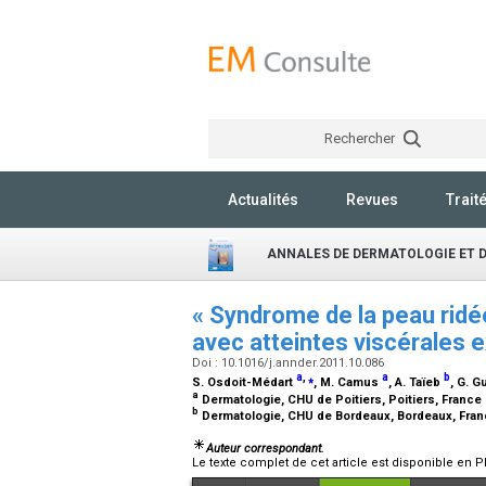
Rechercher
Actualités
Revues
Trait
ANNALES DE DERMATOLOGIE ET 
« Syndrome de la peau ridée
avec atteintes viscérales 
Doi : 10.1016/j.annder.2011.10.086
a
,
⁎
a
b
S. Osdoit-Médart
, M. Camus
, A. Taïeb
, G. G
a
Dermatologie, CHU de Poitiers, Poitiers, France
b
Dermatologie, CHU de Bordeaux, Bordeaux, Fra
Auteur correspondant.
Le texte complet de cet article est disponible en P