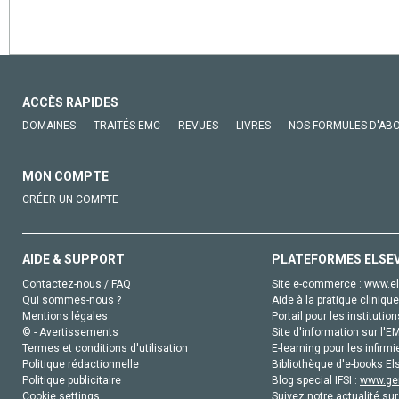
ACCÈS RAPIDES
DOMAINES
TRAITÉS EMC
REVUES
LIVRES
NOS FORMULES D'AB
MON COMPTE
CRÉER UN COMPTE
AIDE & SUPPORT
PLATEFORMES ELSE
Contactez-nous / FAQ
Site e-commerce :
www.el
Qui sommes-nous ?
Aide à la pratique clinique
Mentions légales
Portail pour les institution
© - Avertissements
Site d'information sur l'E
Termes et conditions d'utilisation
E-learning pour les infirmi
Politique rédactionnelle
Bibliothèque d'e-books Els
Politique publicitaire
Blog special IFSI :
www.gen
Cookie settings
Suivez notre actualité sur