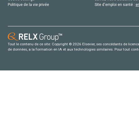
Politique de la vie privée
Site d'emploi en santé :
e
Tout le contenu de ce site: Copyright © 2026 Elsevier, ses concédants de licence e
de données, a la formation en IA et aux technologies similaires. Pour tout con