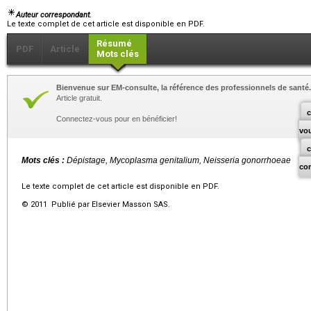
Auteur correspondant.
Le texte complet de cet article est disponible en PDF.
Résumé
PDF
Article
Mots clés
Bienvenue sur EM-consulte, la référence des professionnels de santé.
Article gratuit.
c
Connectez-vous pour en bénéficier!
vo
Mots clés :
Dépistage,
Mycoplasma genitalium
,
Neisseria gonorrhoeae
co
Le texte complet de cet article est disponible en PDF.
© 2011 Publié par Elsevier Masson SAS.