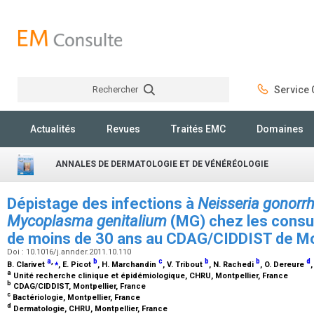
Rechercher
Service C
Rechercher
Actualités
Revues
Traités EMC
Domaines
ANNALES DE DERMATOLOGIE ET DE VÉNÉRÉOLOGIE
Dépistage des infections à
Neisseria gonorr
Mycoplasma genitalium
(MG) chez les consu
de moins de 30 ans au CDAG/CIDDIST de Mo
Doi : 10.1016/j.annder.2011.10.110
a
,
⁎
b
c
b
b
d
B. Clarivet
, E. Picot
, H. Marchandin
, V. Tribout
, N. Rachedi
, O. Dereure
,
a
Unité recherche clinique et épidémiologique, CHRU, Montpellier, France
b
CDAG/CIDDIST, Montpellier, France
c
Bactériologie, Montpellier, France
d
Dermatologie, CHRU, Montpellier, France