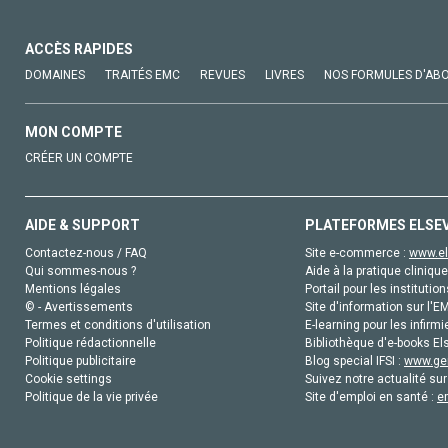
ACCÈS RAPIDES
DOMAINES
TRAITÉS EMC
REVUES
LIVRES
NOS FORMULES D'AB
MON COMPTE
CRÉER UN COMPTE
AIDE & SUPPORT
PLATEFORMES ELSE
Contactez-nous / FAQ
Site e-commerce :
www.el
Qui sommes-nous ?
Aide à la pratique clinique
Mentions légales
Portail pour les institution
© - Avertissements
Site d'information sur l'E
Termes et conditions d'utilisation
E-learning pour les infirmi
Politique rédactionnelle
Bibliothèque d'e-books Els
Politique publicitaire
Blog special IFSI :
www.gen
Cookie settings
Suivez notre actualité sur
Politique de la vie privée
Site d'emploi en santé :
e