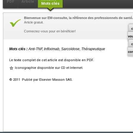
PDF
Article
Mots clés
Bienvenue sur EM-consulte, la référence des professionnels de santé.
Article gratuit.
c
Connectez-vous pour en bénéficier!
vo
Mots clés :
Anti-TNF, Infliximab, Sarcoïdose, Thérapeutique
co
Le texte complet de cet article est disponible en PDF.
Iconographie disponible sur CD et Internet.
© 2011 Publié par Elsevier Masson SAS.