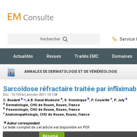
Rechercher
Service C
Rechercher
Actualités
Revues
Traités EMC
Domaines
ANNALES DE DERMATOLOGIE ET DE VÉNÉRÉOLOGIE
Sarcoïdose réfractaire traitée par inflixima
Doi : 10.1016/j.annder.2011.10.158
a
,
⁎
a
b
c
a
C. Boulard
, A.B. Duval Modeste
, S. Dominique
, P. Courville
, P. Joly
a
Dermatologie, CHU de Rouen, Rouen, France
b
Pneumologie, CHU de Rouen, Rouen, France
c
Anatomopathologie, CHU de Rouen, Rouen, France
Auteur correspondant.
Le texte complet de cet article est disponible en PDF.
Résumé