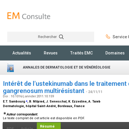
Rechercher
Service C
Rechercher
Actualités
Revues
Traités EMC
Domaines
ANNALES DE DERMATOLOGIE ET DE VÉNÉRÉOLOGIE
Intérêt de l’ustekinumab dans le traitemen
gangrenosum multirésistant
- 24/11/11
Doi : 10.1016/j.annder.2011.10.159
⁎
E.T. Sambourg
, B. Milpied, J. Seneschal, K. Ezzedine, A. Taieb
Dermatologie, hôpital Saint-André, Bordeaux, France
Auteur correspondant.
Le texte complet de cet article est disponible en PDF.
Résumé
PDF
Article