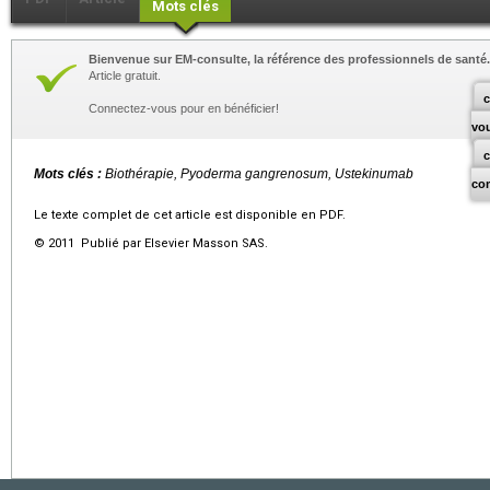
Mots clés
Bienvenue sur EM-consulte, la référence des professionnels de santé.
Article gratuit.
c
Connectez-vous pour en bénéficier!
vo
Mots clés :
Biothérapie, Pyoderma gangrenosum, Ustekinumab
co
Le texte complet de cet article est disponible en PDF.
© 2011 Publié par Elsevier Masson SAS.