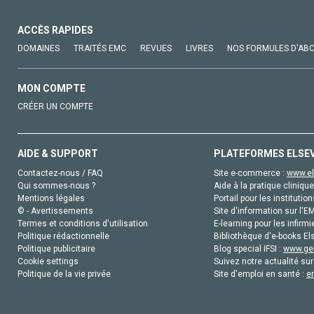
ACCÈS RAPIDES
DOMAINES
TRAITÉS EMC
REVUES
LIVRES
NOS FORMULES D'AB
MON COMPTE
CRÉER UN COMPTE
AIDE & SUPPORT
PLATEFORMES ELSE
Contactez-nous / FAQ
Site e-commerce :
www.el
Qui sommes-nous ?
Aide à la pratique clinique
Mentions légales
Portail pour les institution
© - Avertissements
Site d'information sur l'E
Termes et conditions d'utilisation
E-learning pour les infirmi
Politique rédactionnelle
Bibliothèque d'e-books Els
Politique publicitaire
Blog special IFSI :
www.gen
Cookie settings
Suivez notre actualité sur
Politique de la vie privée
Site d'emploi en santé :
e