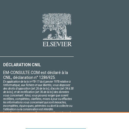
DÉCLARATION CNIL
EM-CONSULTE.COM est déclaré à la
CNIL, déclaration n° 1286925.
En application de la loi nº78-17 du 6 janvier 1978 relative à
l'informatique, aux fichiers et aux libertés, vous disposez
des droits d'opposition (art.26 de la loi), d'accès (art.34 à 38
de la loi), et de rectification (art.36 de la loi) des données
vous concernant. Ainsi, vous pouvez exiger que soient
rectifiées, complétées, clarifiées, mises à jour ou effacées
les informations vous concernant qui sont inexactes,
incomplètes, équivoques, périmées ou dont la collecte ou
l'utilisation ou la conservation est interdite.
Les informations personnelles concernant les visiteurs de
notre site, y compris leur identité, sont confidentielles.
Le responsable du site s'engage sur l'honneur à respecter
les conditions légales de confidentialité applicables en
France et à ne pas divulguer ces informations à des tiers.