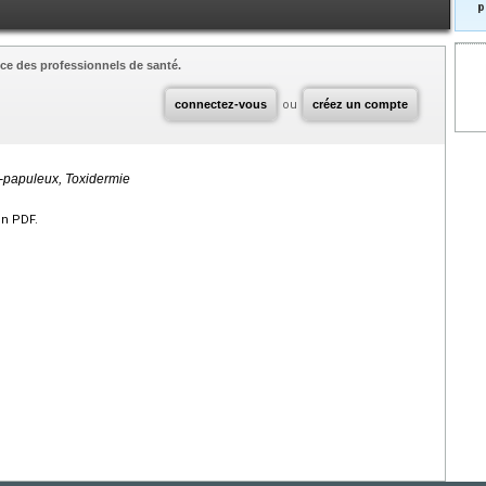
p
ce des professionnels de santé.
connectez-vous
ou
créez un compte
papuleux, Toxidermie
en PDF.