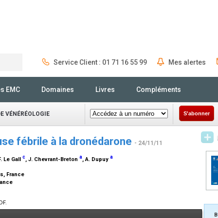
Service Client : 01 71 16 55 99
Mes alertes
Rechercher
és EMC
Domaines
Livres
Compléments
DE VÉNÉRÉOLOGIE
S'abonner
se fébrile à la dronédarone
- 24/11/11
c
a
a
F. Le Gall
, J. Chevrant-Breton
, A. Dupuy
s, France
rance
DF.
B