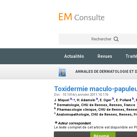
Rechercher
Actualités
Revues
Trait
ANNALES DE DERMATOLOGIE ET 
Toxidermie maculo-papuleu
Doi : 10.1016/j.annder.2011.10.176
a
,
⁎
a
b
b
J. Miquel
, H. Adamski
, E. Oger
, E. Pollard
, 
a
Dermatologie, CHU de Rennes, Rennes, France
b
Pharmacologie clinique, CHU de Rennes, Renne
c
Anatomopathologie, CHU de Rennes, Rennes, F
Auteur correspondant.
Le texte complet de cet article est disponible en P
Résumé