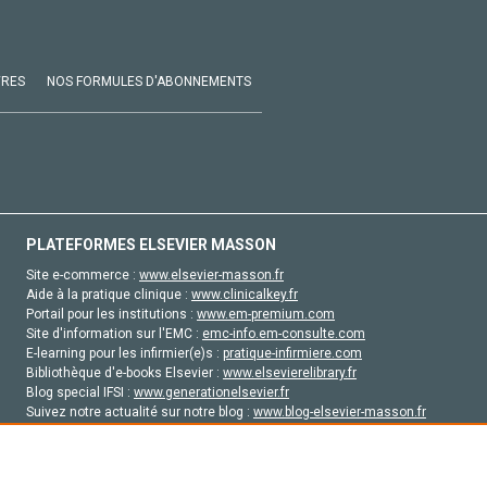
VRES
NOS FORMULES D'ABONNEMENTS
PLATEFORMES ELSEVIER MASSON
Site e-commerce :
www.elsevier-masson.fr
Aide à la pratique clinique :
www.clinicalkey.fr
Portail pour les institutions :
www.em-premium.com
Site d'information sur l'EMC :
emc-info.em-consulte.com
E-learning pour les infirmier(e)s :
pratique-infirmiere.com
Bibliothèque d'e-books Elsevier :
www.elsevierelibrary.fr
Blog special IFSI :
www.generationelsevier.fr
Suivez notre actualité sur notre blog :
www.blog-elsevier-masson.fr
Site d'emploi en santé :
emploisante.com