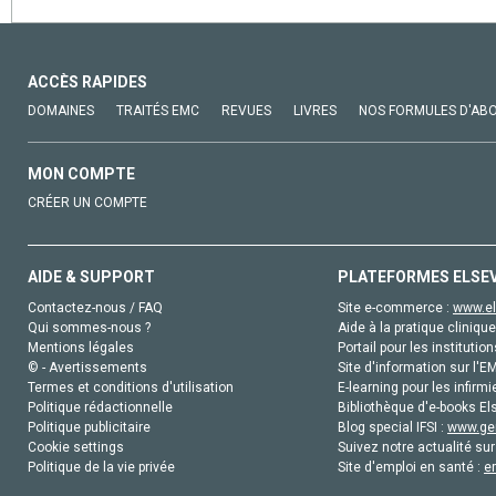
ACCÈS RAPIDES
DOMAINES
TRAITÉS EMC
REVUES
LIVRES
NOS FORMULES D'AB
MON COMPTE
CRÉER UN COMPTE
AIDE & SUPPORT
PLATEFORMES ELSE
Contactez-nous / FAQ
Site e-commerce :
www.el
Qui sommes-nous ?
Aide à la pratique clinique
Mentions légales
Portail pour les institution
© - Avertissements
Site d'information sur l'E
Termes et conditions d'utilisation
E-learning pour les infirmi
Politique rédactionnelle
Bibliothèque d'e-books Els
Politique publicitaire
Blog special IFSI :
www.gen
Cookie settings
Suivez notre actualité sur
Politique de la vie privée
Site d'emploi en santé :
e