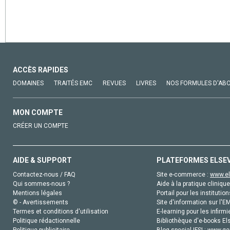
ACCÈS RAPIDES
DOMAINES
TRAITÉS EMC
REVUES
LIVRES
NOS FORMULES D'AB
MON COMPTE
CRÉER UN COMPTE
AIDE & SUPPORT
PLATEFORMES ELSE
Contactez-nous / FAQ
Site e-commerce :
www.el
Qui sommes-nous ?
Aide à la pratique clinique
Mentions légales
Portail pour les institution
© - Avertissements
Site d'information sur l'E
Termes et conditions d'utilisation
E-learning pour les infirmi
Politique rédactionnelle
Bibliothèque d'e-books Els
Politique publicitaire
Blog special IFSI :
www.gen